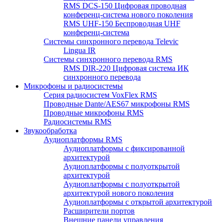
RMS DCS-150 Цифровая проводная
конференц-система нового поколения
RMS UHF-150 Беспроводная UHF
конференц-система
Системы синхронного перевода Televic
Lingua IR
Системы синхронного перевода RMS
RMS DIR-220 Цифровая система ИК
синхронного перевода
Микрофоны и радиосистемы
Серия радиосистем VoxFlex RMS
Проводные Dante/AES67 микрофоны RMS
Проводные микрофоны RMS
Радиосистемы RMS
Звукообработка
Аудиоплатформы RMS
Аудиоплатформы с фиксированной
архитектурой
Аудиоплатформы с полуоткрытой
архитектурой
Аудиоплатформы с полуоткрытой
архитектурой нового поколения
Аудиоплатформы с открытой архитектурой
Расширители портов
Внешние панели управления