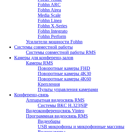
Fohhn ARC
Fohhn Airea
Media Scale
Fohhn Linea
Fohhn X-Series
Fohhn Integrato
Fohhn Perform
Усилители мощности Fohhn
Системы совместной работы
Системы совместной работы RMS
Камеры для конференц-залов
Камеры RMS
Поворотные камеры FHD
Поворотные камеры 4K30
Поворотные камеры 4K60
Крепления
Пульты управления камерами
Конференц-связь
Аппаратная видеосвязь RMS
Системы ВКС H.323|SIP
Видеоконференцсвязь Vinteo
Программная видеосвязь RMS
Видеобары
USB микрофоны и микрофонные массивы
Видеокамеры