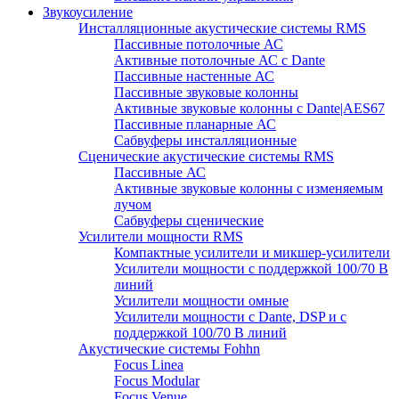
Звукоусиление
Инсталляционные акустические системы RMS
Пассивные потолочные АС
Активные потолочные АС с Dante
Пассивные настенные АС
Пассивные звуковые колонны
Активные звуковые колонны с Dante|AES67
Пассивные планарные АС
Сабвуферы инсталляционные
Сценические акустические системы RMS
Пассивные АС
Активные звуковые колонны с изменяемым
лучом
Сабвуферы сценические
Усилители мощности RMS
Компактные усилители и микшер-усилители
Усилители мощности с поддержкой 100/70 В
линий
Усилители мощности омные
Усилители мощности с Dante, DSP и с
поддержкой 100/70 В линий
Акустические системы Fohhn
Focus Linea
Focus Modular
Focus Venue