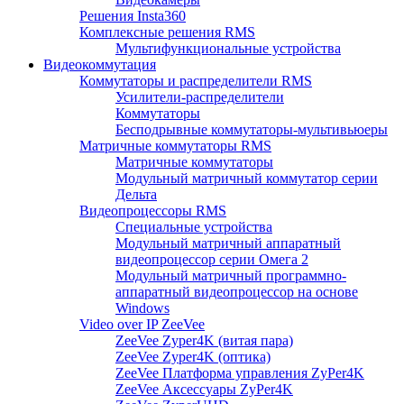
Решения Insta360
Комплексные решения RMS
Мультифункциональные устройства
Видеокоммутация
Коммутаторы и распределители RMS
Усилители-распределители
Коммутаторы
Бесподрывные коммутаторы-мультивьюеры
Матричные коммутаторы RMS
Матричные коммутаторы
Модульный матричный коммутатор серии
Дельта
Видеопроцессоры RMS
Специальные устройства
Модульный матричный аппаратный
видеопроцессор серии Омега 2
Модульный матричный программно-
аппаратный видеопроцессор на основе
Windows
Video over IP ZeeVee
ZeeVee Zyper4K (витая пара)
ZeeVee Zyper4K (оптика)
ZeeVee Платформа управления ZyPer4K
ZeeVee Аксессуары ZyPer4K