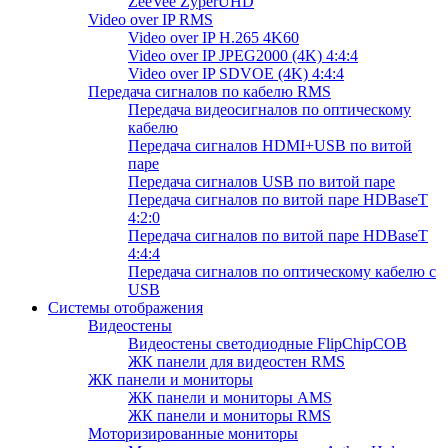
ZeeVee ZyperUHD
Video over IP RMS
Video over IP H.265 4K60
Video over IP JPEG2000 (4K) 4:4:4
Video over IP SDVOE (4K) 4:4:4
Передача сигналов по кабелю RMS
Передача видеосигналов по оптическому
кабелю
Передача сигналов HDMI+USB по витой
паре
Передача сигналов USB по витой паре
Передача сигналов по витой паре HDBaseT
4:2:0
Передача сигналов по витой паре HDBaseT
4:4:4
Передача сигналов по оптическому кабелю с
USB
Системы отображения
Видеостены
Видеостены светодиодные FlipChipCOB
ЖК панели для видеостен RMS
ЖК панели и мониторы
ЖК панели и мониторы AMS
ЖК панели и мониторы RMS
Моторизированные мониторы