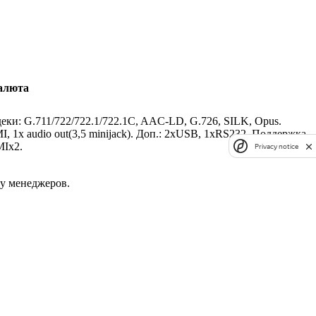
алюта
ки: G.711/722/722.1/722.1C, AAC-LD, G.726, SILK, Opus.
, 1x audio out(3,5 minijack). Доп.: 2хUSB, 1хRS232. Поддержка
MIх2.
Privacy notice
 у менеджеров.