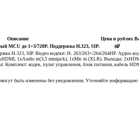
Описание
Цена в рублях
В
ый MCU до 1+3/720P. Поддержка H.323, SIP.
0
₽
H.323, SIP. Видео кодеки: H. 263/263+/264/264HP. Аудио коде
HDMI, 1xAudio in(3,5 minijack), 1xMic in (XLR). Выходы: 2xHDMI
т. Комплект: кодек, пульт управления, блок питания, кабель HD
я могут быть изменены без уведомления. Уточняйте информацию