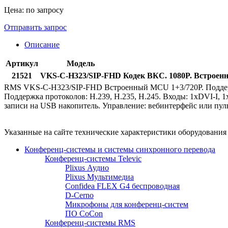
Цена: по запросу
Отправить запрос
Описание
Артикул
Модель
21521
VKS-С-H323/SIP-FHD
Кодек ВКС. 1080P. Встроенн
RMS VKS-С-H323/SIP-FHD Встроенный MCU 1+3/720P. Поддержка 
Поддержка протоколов: H.239, H.235, H.245. Входы: 1xDVI-I, 1x
записи на USB накопитель. Управление: вебинтерфейс или пуль
Указанные на сайте технические характеристики оборудовани
Конференц-системы и системы синхронного перевода
Конференц-системы Televic
Plixus Аудио
Plixus Мультимедиа
Confidea FLEX G4 беспроводная
D-Cerno
Микрофоны для конференц-систем
ПО CoCon
Конференц-системы RMS