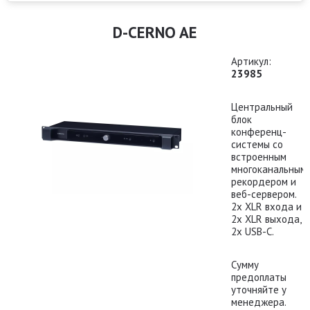
D-CERNO AE
Артикул:
23985
Центральный
блок
конференц-
системы со
встроенным
многоканальным
рекордером и
веб-сервером.
2х XLR входа и
2x XLR выхода,
2x USB-C.
Сумму
предоплаты
уточняйте у
менеджера.