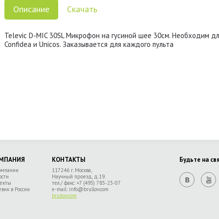
Описание
Скачать
Televic D-MIC 30SL Микрофон на гусиной шее 30см. Необходим д
Confidea и Unicos. Заказывается для каждого пульта
МПАНИЯ
КОНТАКТЫ
Будьте на св
омпании
117246 г. Москва,
ости
Научный проезд, д.19.
екты
тел./ факс:
+7 (495) 785-23-07
евик в России
e-mail:
info@brullov.com
brullov.com