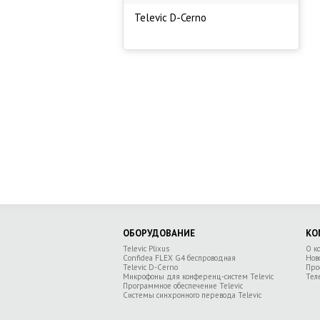
Televic D-Cerno
ОБОРУДОВАНИЕ
КО
Televic Plixus
О к
Confidea FLEX G4 беспроводная
Нов
Televic D-Cerno
Про
Микрофоны для конференц-систем Televic
Тел
Программное обеспечение Televic
Системы синхронного перевода Televic