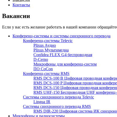
Вакансии
Контакты
Вакансии
Если у вас есть желание работать в нашей компании обращайте
Конференц-системы и системы синхронного перевода
Конференц-системы Televic
Plixus Аудио
Plixus Мультимедиа
Confidea FLEX G4 беспроводная
D-Cerno
Микрофоны для конференц-систем
ПО CoCon
Конференц-системы RMS
RMS DCS-100 B Цифровая проводная конфере
RMS DCS-100 P Цифровая проводная конферен
RMS DCS-150 Цифровая проводная конференц
RMS UHF-150 Беспроводная UHF конференц-
Системы синхронного перевода Televic
Lingua IR
Системы синхронного перевода RMS
RMS DIR-220 Цифровая система ИК синхронн
Микрофоны и радиосистемы