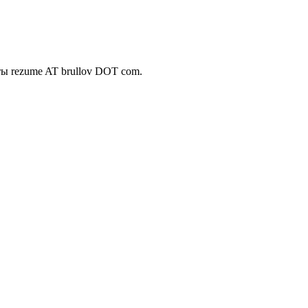
чты
rezume AT brullov DOT com.