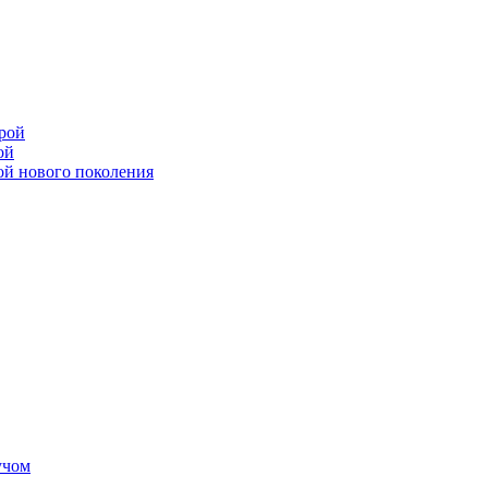
рой
ой
ой нового поколения
учом