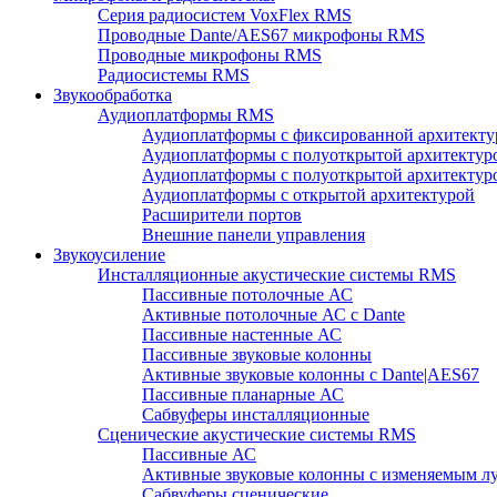
Серия радиосистем VoxFlex RMS
Проводные Dante/AES67 микрофоны RMS
Проводные микрофоны RMS
Радиосистемы RMS
Звукообработка
Аудиоплатформы RMS
Аудиоплатформы с фиксированной архитекту
Аудиоплатформы с полуоткрытой архитектур
Аудиоплатформы с полуоткрытой архитектур
Аудиоплатформы с открытой архитектурой
Расширители портов
Внешние панели управления
Звукоусиление
Инсталляционные акустические системы RMS
Пассивные потолочные АС
Активные потолочные АС с Dante
Пассивные настенные АС
Пассивные звуковые колонны
Активные звуковые колонны с Dante|AES67
Пассивные планарные АС
Сабвуферы инсталляционные
Сценические акустические системы RMS
Пассивные АС
Активные звуковые колонны с изменяемым л
Сабвуферы сценические