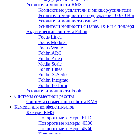
Усилители мощности RMS
Компактные усилители и микшер-усилители
Усилители мощности с поддержкой 100/70 В 
Усилители мощности омные
Усилители мощности с Dante, DSP и с поддер
Акустические системы Fohhn
Focus Linea
Focus Modular
Focus Venue
Fohhn ARC
Fohhn Airea
Media Scale
Fohhn Linea
Fohhn X-Series
Fohhn Integrato
Fohhn Perform
Усилители мощности Fohhn
Системы совместной работы
Системы совместной работы RMS
Камеры для конференц-залов
Камеры RMS
Поворотные камеры FHD
Поворотные камеры 4K30
Поворотные камеры 4K60
Крепления