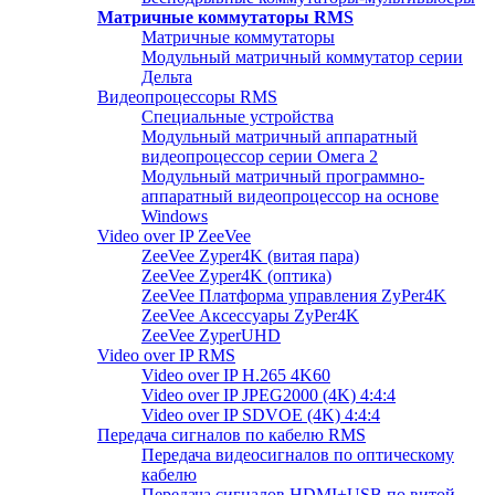
Матричные коммутаторы RMS
Матричные коммутаторы
Модульный матричный коммутатор серии
Дельта
Видеопроцессоры RMS
Специальные устройства
Модульный матричный аппаратный
видеопроцессор серии Омега 2
Модульный матричный программно-
аппаратный видеопроцессор на основе
Windows
Video over IP ZeeVee
ZeeVee Zyper4K (витая пара)
ZeeVee Zyper4K (оптика)
ZeeVee Платформа управления ZyPer4K
ZeeVee Аксессуары ZyPer4K
ZeeVee ZyperUHD
Video over IP RMS
Video over IP H.265 4K60
Video over IP JPEG2000 (4K) 4:4:4
Video over IP SDVOE (4K) 4:4:4
Передача сигналов по кабелю RMS
Передача видеосигналов по оптическому
кабелю
Передача сигналов HDMI+USB по витой