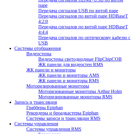
паре
Передача сигналов USB по витой паре
Передача сигналов по витой паре HDBaseT
4:2:0
Передача сигналов по витой паре HDBaseT
4:4:4
Передача сигналов по оптическому кабелю с
USB
Системы отображения
Видеостены
Видеостены светодиодные FlipChipCOB
ЖК панели для видеостен RMS
ЖК панели и мониторы
ЖК панели и мониторы AMS
ЖК панели и мониторы RMS
Моторизированные мониторы
Моторизованные мониторы Arthur Holm
Моторизированные мониторы RMS
Запись и трансляция
Грабберы Epiphan
Рекордеры и броадкастеры Epiphan
Системы записи и трансляции RMS
Системы управления
Системы управления RMS