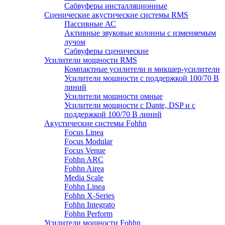
Сабвуферы инсталляционные
Сценические акустические системы RMS
Пассивные АС
Активные звуковые колонны с изменяемым
лучом
Сабвуферы сценические
Усилители мощности RMS
Компактные усилители и микшер-усилители
Усилители мощности с поддержкой 100/70 В
линий
Усилители мощности омные
Усилители мощности с Dante, DSP и с
поддержкой 100/70 В линий
Акустические системы Fohhn
Focus Linea
Focus Modular
Focus Venue
Fohhn ARC
Fohhn Airea
Media Scale
Fohhn Linea
Fohhn X-Series
Fohhn Integrato
Fohhn Perform
Усилители мощности Fohhn