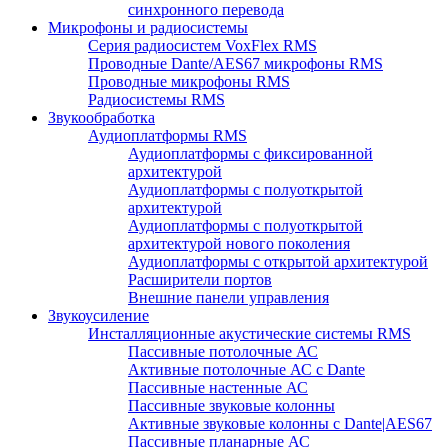
синхронного перевода
Микрофоны и радиосистемы
Серия радиосистем VoxFlex RMS
Проводные Dante/AES67 микрофоны RMS
Проводные микрофоны RMS
Радиосистемы RMS
Звукообработка
Аудиоплатформы RMS
Аудиоплатформы с фиксированной
архитектурой
Аудиоплатформы с полуоткрытой
архитектурой
Аудиоплатформы с полуоткрытой
архитектурой нового поколения
Аудиоплатформы с открытой архитектурой
Расширители портов
Внешние панели управления
Звукоусиление
Инсталляционные акустические системы RMS
Пассивные потолочные АС
Активные потолочные АС с Dante
Пассивные настенные АС
Пассивные звуковые колонны
Активные звуковые колонны с Dante|AES67
Пассивные планарные АС