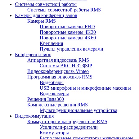
Системы совместной работы
Системы совместной работы RMS
Камеры для конференц-залов
Камеры RMS
Поворотные камеры FHD
Поворотные камеры 4K30
Поворотные камеры 4K60
Крепления
Пульты управления камерами
Конференц-связь
Аппаратная видеосвязь RMS
Системы ВКС H.323|SIP
Видеоконференцсвязь Vinteo
Программная видеосвязь RMS
Видеобары
USB микрофоны и микрофонные массивы
Видеокамеры
Решения Insta360
Комплексные решения RMS
Мультифункциональные устройства
Видеокоммутация
Коммутаторы и распределители RMS
Усилители-распределители
Коммутаторы
Бесподрывные коммутаторы-мультивьюеры