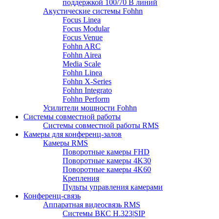
поддержкой 100/70 В линий
Акустические системы Fohhn
Focus Linea
Focus Modular
Focus Venue
Fohhn ARC
Fohhn Airea
Media Scale
Fohhn Linea
Fohhn X-Series
Fohhn Integrato
Fohhn Perform
Усилители мощности Fohhn
Системы совместной работы
Системы совместной работы RMS
Камеры для конференц-залов
Камеры RMS
Поворотные камеры FHD
Поворотные камеры 4K30
Поворотные камеры 4K60
Крепления
Пульты управления камерами
Конференц-связь
Аппаратная видеосвязь RMS
Системы ВКС H.323|SIP