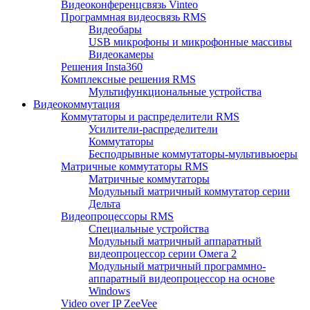
Видеоконференцсвязь Vinteo
Программная видеосвязь RMS
Видеобары
USB микрофоны и микрофонные массивы
Видеокамеры
Решения Insta360
Комплексные решения RMS
Мультифункциональные устройства
Видеокоммутация
Коммутаторы и распределители RMS
Усилители-распределители
Коммутаторы
Бесподрывные коммутаторы-мультивьюеры
Матричные коммутаторы RMS
Матричные коммутаторы
Модульный матричный коммутатор серии
Дельта
Видеопроцессоры RMS
Специальные устройства
Модульный матричный аппаратный
видеопроцессор серии Омега 2
Модульный матричный программно-
аппаратный видеопроцессор на основе
Windows
Video over IP ZeeVee