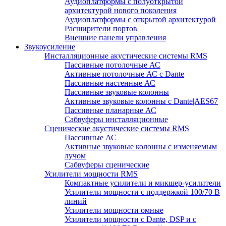
Аудиоплатформы с полуоткрытой
архитектурой нового поколения
Аудиоплатформы с открытой архитектурой
Расширители портов
Внешние панели управления
Звукоусиление
Инсталляционные акустические системы RMS
Пассивные потолочные АС
Активные потолочные АС с Dante
Пассивные настенные АС
Пассивные звуковые колонны
Активные звуковые колонны с Dante|AES67
Пассивные планарные АС
Сабвуферы инсталляционные
Сценические акустические системы RMS
Пассивные АС
Активные звуковые колонны с изменяемым
лучом
Сабвуферы сценические
Усилители мощности RMS
Компактные усилители и микшер-усилители
Усилители мощности с поддержкой 100/70 В
линий
Усилители мощности омные
Усилители мощности с Dante, DSP и с