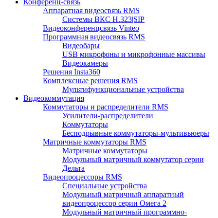
Конференц-связь
Аппаратная видеосвязь RMS
Системы ВКС H.323|SIP
Видеоконференцсвязь Vinteo
Программная видеосвязь RMS
Видеобары
USB микрофоны и микрофонные массивы
Видеокамеры
Решения Insta360
Комплексные решения RMS
Мультифункциональные устройства
Видеокоммутация
Коммутаторы и распределители RMS
Усилители-распределители
Коммутаторы
Бесподрывные коммутаторы-мультивьюеры
Матричные коммутаторы RMS
Матричные коммутаторы
Модульный матричный коммутатор серии
Дельта
Видеопроцессоры RMS
Специальные устройства
Модульный матричный аппаратный
видеопроцессор серии Омега 2
Модульный матричный программно-