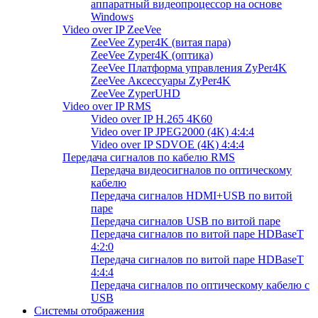
аппаратный видеопроцессор на основе
Windows
Video over IP ZeeVee
ZeeVee Zyper4K (витая пара)
ZeeVee Zyper4K (оптика)
ZeeVee Платформа управления ZyPer4K
ZeeVee Аксессуары ZyPer4K
ZeeVee ZyperUHD
Video over IP RMS
Video over IP H.265 4K60
Video over IP JPEG2000 (4K) 4:4:4
Video over IP SDVOE (4K) 4:4:4
Передача сигналов по кабелю RMS
Передача видеосигналов по оптическому
кабелю
Передача сигналов HDMI+USB по витой
паре
Передача сигналов USB по витой паре
Передача сигналов по витой паре HDBaseT
4:2:0
Передача сигналов по витой паре HDBaseT
4:4:4
Передача сигналов по оптическому кабелю с
USB
Системы отображения