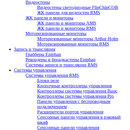
Видеостены
Видеостены светодиодные FlipChipCOB
ЖК панели для видеостен RMS
ЖК панели и мониторы
ЖК панели и мониторы AMS
ЖК панели и мониторы RMS
Моторизированные мониторы
Моторизованные мониторы Arthur Holm
Моторизированные мониторы RMS
Запись и трансляция
Грабберы Epiphan
Рекордеры и броадкастеры Epiphan
Системы записи и трансляции RMS
Системы управления
Системы управления RMS
Блоки реле
Кнопочные контроллеры управления
Контроллеры системы управления Basic
Контроллеры системы управления Pro
Панели управления с беспроводным
подключением
Расширители портов управления
Сенсорные панели управления в рэковый
шкаф
Сенсорные панели управления