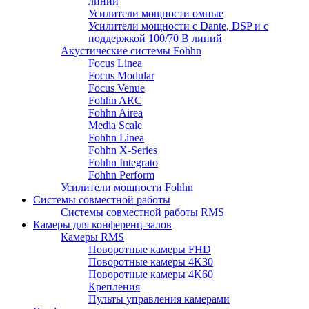
линий
Усилители мощности омные
Усилители мощности с Dante, DSP и с
поддержкой 100/70 В линий
Акустические системы Fohhn
Focus Linea
Focus Modular
Focus Venue
Fohhn ARC
Fohhn Airea
Media Scale
Fohhn Linea
Fohhn X-Series
Fohhn Integrato
Fohhn Perform
Усилители мощности Fohhn
Системы совместной работы
Системы совместной работы RMS
Камеры для конференц-залов
Камеры RMS
Поворотные камеры FHD
Поворотные камеры 4K30
Поворотные камеры 4K60
Крепления
Пульты управления камерами