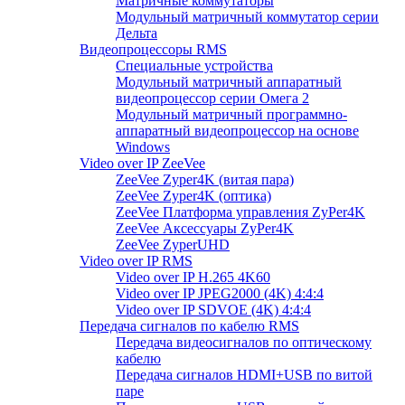
Матричные коммутаторы
Модульный матричный коммутатор серии
Дельта
Видеопроцессоры RMS
Специальные устройства
Модульный матричный аппаратный
видеопроцессор серии Омега 2
Модульный матричный программно-
аппаратный видеопроцессор на основе
Windows
Video over IP ZeeVee
ZeeVee Zyper4K (витая пара)
ZeeVee Zyper4K (оптика)
ZeeVee Платформа управления ZyPer4K
ZeeVee Аксессуары ZyPer4K
ZeeVee ZyperUHD
Video over IP RMS
Video over IP H.265 4K60
Video over IP JPEG2000 (4K) 4:4:4
Video over IP SDVOE (4K) 4:4:4
Передача сигналов по кабелю RMS
Передача видеосигналов по оптическому
кабелю
Передача сигналов HDMI+USB по витой
паре