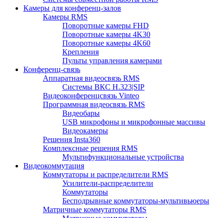
Камеры для конференц-залов
Камеры RMS
Поворотные камеры FHD
Поворотные камеры 4K30
Поворотные камеры 4K60
Крепления
Пульты управления камерами
Конференц-связь
Аппаратная видеосвязь RMS
Системы ВКС H.323|SIP
Видеоконференцсвязь Vinteo
Программная видеосвязь RMS
Видеобары
USB микрофоны и микрофонные массивы
Видеокамеры
Решения Insta360
Комплексные решения RMS
Мультифункциональные устройства
Видеокоммутация
Коммутаторы и распределители RMS
Усилители-распределители
Коммутаторы
Бесподрывные коммутаторы-мультивьюеры
Матричные коммутаторы RMS