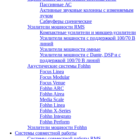
Пассивные АС
Активные звуковые колонны с изменяемым
лучом
Сабвуферы сценические
Усилители мощности RMS
Компактные усилители и микшер-усилители
Усилители мощности с поддержкой 100/70 В
линий
Усилители мощности омные
Усилители мощности с Dante, DSP и с
поддержкой 100/70 В линий
Акустические системы Fohhn
Focus Linea
Focus Modular
Focus Venue
Fohhn ARC
Fohhn Airea
Media Scale
Fohhn Linea
Fohhn X-Series
Fohhn Integrato
Fohhn Perform
Усилители мощности Fohhn
Системы совместной работы
Системы совместной работы RMS