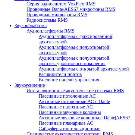
Серия радиосистем VoxFlex RMS
Проводные Dante/AES67 микрофоны RMS
Проводные микрофоны RMS
Радиосистемы RMS
Звукообработка
Аудиоплатформы RMS
Аудиоплатформы с фиксированной
архитектурой
Аудиоплатформы с полуоткрытой
архитектурой
Аудиоплатформы с полуоткрытой
архитектурой нового поколения
Аудиоплатформы с открытой архитектурой
Расширители портов
Внешние панели управления
Звукоусиление
Инсталляционные акустические системы RMS
Пассивные потолочные АС
Активные потолочные АС с Dante
Пассивные настенные АС
Пассивные звуковые колонны
Активные звуковые колонны с Dante|AES67
Пассивные планарные АС
Сабвуферы инсталляционные
Сценические акустические системы RMS