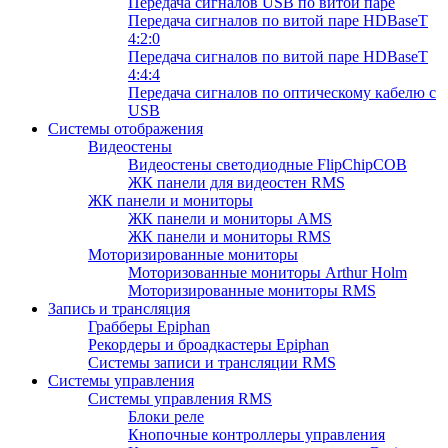
Передача сигналов USB по витой паре
Передача сигналов по витой паре HDBaseT
4:2:0
Передача сигналов по витой паре HDBaseT
4:4:4
Передача сигналов по оптическому кабелю с
USB
Системы отображения
Видеостены
Видеостены светодиодные FlipChipCOB
ЖК панели для видеостен RMS
ЖК панели и мониторы
ЖК панели и мониторы AMS
ЖК панели и мониторы RMS
Моторизированные мониторы
Моторизованные мониторы Arthur Holm
Моторизированные мониторы RMS
Запись и трансляция
Грабберы Epiphan
Рекордеры и броадкастеры Epiphan
Системы записи и трансляции RMS
Системы управления
Системы управления RMS
Блоки реле
Кнопочные контроллеры управления