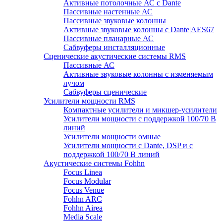
Активные потолочные АС с Dante
Пассивные настенные АС
Пассивные звуковые колонны
Активные звуковые колонны с Dante|AES67
Пассивные планарные АС
Сабвуферы инсталляционные
Сценические акустические системы RMS
Пассивные АС
Активные звуковые колонны с изменяемым
лучом
Сабвуферы сценические
Усилители мощности RMS
Компактные усилители и микшер-усилители
Усилители мощности с поддержкой 100/70 В
линий
Усилители мощности омные
Усилители мощности с Dante, DSP и с
поддержкой 100/70 В линий
Акустические системы Fohhn
Focus Linea
Focus Modular
Focus Venue
Fohhn ARC
Fohhn Airea
Media Scale