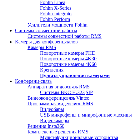
Fohhn Linea
Fohhn X-Series
Fohhn Integrato
Fohhn Perform
Усилители мощности Fohhn
Системы совместной работы
Системы совместной работы RMS
Камеры для конференц-залов
Камеры RMS
Поворотные камеры FHD
Поворотные камеры 4K30
Поворотные камеры 4K60
Крепления
Пульты управления камерами
Конференц-связь
Аппаратная видеосвязь RMS
Системы ВКС H.323|SIP
Видеоконференцсвязь Vinteo
Программная видеосвязь RMS
Видеобары
USB микрофоны и микрофонные массивы
Видеокамеры
Решения Insta360
Комплексные решения RMS
Мультифункциональные устройства