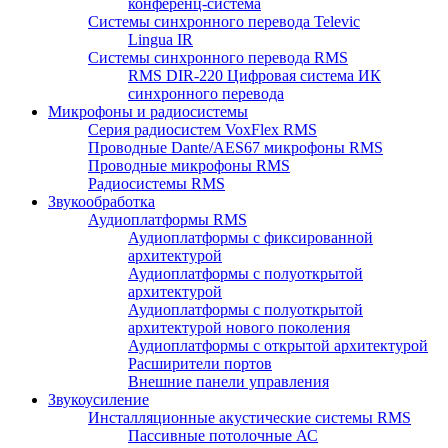
конференц-система
Системы синхронного перевода Televic
Lingua IR
Системы синхронного перевода RMS
RMS DIR-220 Цифровая система ИК
синхронного перевода
Микрофоны и радиосистемы
Серия радиосистем VoxFlex RMS
Проводные Dante/AES67 микрофоны RMS
Проводные микрофоны RMS
Радиосистемы RMS
Звукообработка
Аудиоплатформы RMS
Аудиоплатформы с фиксированной
архитектурой
Аудиоплатформы с полуоткрытой
архитектурой
Аудиоплатформы с полуоткрытой
архитектурой нового поколения
Аудиоплатформы с открытой архитектурой
Расширители портов
Внешние панели управления
Звукоусиление
Инсталляционные акустические системы RMS
Пассивные потолочные АС