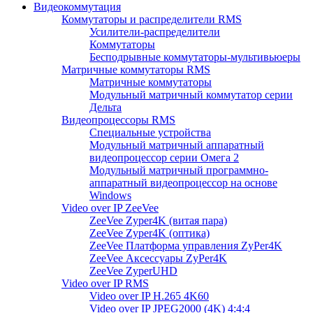
Видеокоммутация
Коммутаторы и распределители RMS
Усилители-распределители
Коммутаторы
Бесподрывные коммутаторы-мультивьюеры
Матричные коммутаторы RMS
Матричные коммутаторы
Модульный матричный коммутатор серии
Дельта
Видеопроцессоры RMS
Специальные устройства
Модульный матричный аппаратный
видеопроцессор серии Омега 2
Модульный матричный программно-
аппаратный видеопроцессор на основе
Windows
Video over IP ZeeVee
ZeeVee Zyper4K (витая пара)
ZeeVee Zyper4K (оптика)
ZeeVee Платформа управления ZyPer4K
ZeeVee Аксессуары ZyPer4K
ZeeVee ZyperUHD
Video over IP RMS
Video over IP H.265 4K60
Video over IP JPEG2000 (4K) 4:4:4