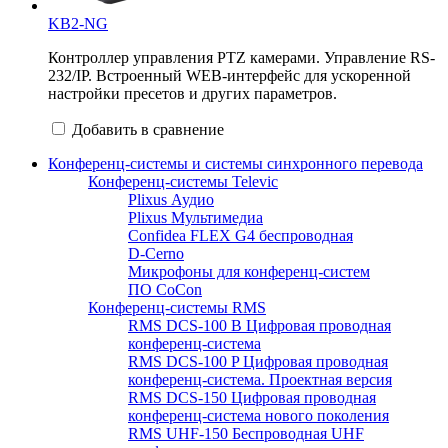
KB2-NG
Контроллер управления PTZ камерами. Управление RS-
232/IP. Встроенный WEB-интерфейс для ускоренной
настройки пресетов и других параметров.
Добавить в сравнение
Конференц-системы и системы синхронного перевода
Конференц-системы Televic
Plixus Аудио
Plixus Мультимедиа
Confidea FLEX G4 беспроводная
D-Cerno
Микрофоны для конференц-систем
ПО CoCon
Конференц-системы RMS
RMS DCS-100 B Цифровая проводная
конференц-система
RMS DCS-100 P Цифровая проводная
конференц-система. Проектная версия
RMS DCS-150 Цифровая проводная
конференц-система нового поколения
RMS UHF-150 Беспроводная UHF