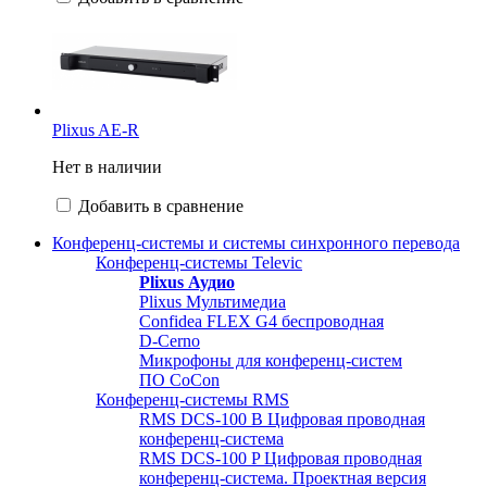
Plixus AE-R
Нет в наличии
Добавить в сравнение
Конференц-системы и системы синхронного перевода
Конференц-системы Televic
Plixus Аудио
Plixus Мультимедиа
Confidea FLEX G4 беспроводная
D-Cerno
Микрофоны для конференц-систем
ПО CoCon
Конференц-системы RMS
RMS DCS-100 B Цифровая проводная
конференц-система
RMS DCS-100 P Цифровая проводная
конференц-система. Проектная версия