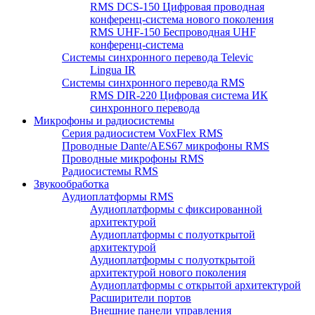
RMS DCS-150 Цифровая проводная
конференц-система нового поколения
RMS UHF-150 Беспроводная UHF
конференц-система
Системы синхронного перевода Televic
Lingua IR
Системы синхронного перевода RMS
RMS DIR-220 Цифровая система ИК
синхронного перевода
Микрофоны и радиосистемы
Серия радиосистем VoxFlex RMS
Проводные Dante/AES67 микрофоны RMS
Проводные микрофоны RMS
Радиосистемы RMS
Звукообработка
Аудиоплатформы RMS
Аудиоплатформы с фиксированной
архитектурой
Аудиоплатформы с полуоткрытой
архитектурой
Аудиоплатформы с полуоткрытой
архитектурой нового поколения
Аудиоплатформы с открытой архитектурой
Расширители портов
Внешние панели управления