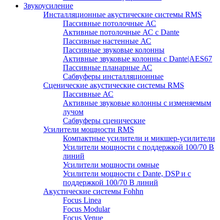
Звукоусиление
Инсталляционные акустические системы RMS
Пассивные потолочные АС
Активные потолочные АС с Dante
Пассивные настенные АС
Пассивные звуковые колонны
Активные звуковые колонны с Dante|AES67
Пассивные планарные АС
Сабвуферы инсталляционные
Сценические акустические системы RMS
Пассивные АС
Активные звуковые колонны с изменяемым
лучом
Сабвуферы сценические
Усилители мощности RMS
Компактные усилители и микшер-усилители
Усилители мощности с поддержкой 100/70 В
линий
Усилители мощности омные
Усилители мощности с Dante, DSP и с
поддержкой 100/70 В линий
Акустические системы Fohhn
Focus Linea
Focus Modular
Focus Venue