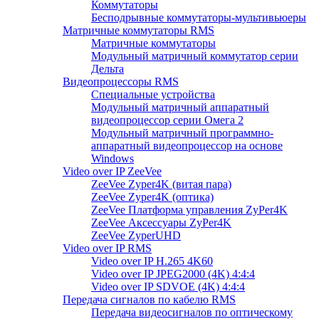
Коммутаторы
Бесподрывные коммутаторы-мультивьюеры
Матричные коммутаторы RMS
Матричные коммутаторы
Модульный матричный коммутатор серии
Дельта
Видеопроцессоры RMS
Специальные устройства
Модульный матричный аппаратный
видеопроцессор серии Омега 2
Модульный матричный программно-
аппаратный видеопроцессор на основе
Windows
Video over IP ZeeVee
ZeeVee Zyper4K (витая пара)
ZeeVee Zyper4K (оптика)
ZeeVee Платформа управления ZyPer4K
ZeeVee Аксессуары ZyPer4K
ZeeVee ZyperUHD
Video over IP RMS
Video over IP H.265 4K60
Video over IP JPEG2000 (4K) 4:4:4
Video over IP SDVOE (4K) 4:4:4
Передача сигналов по кабелю RMS
Передача видеосигналов по оптическому