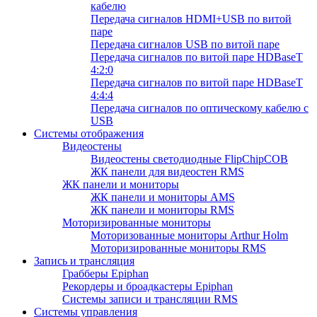
кабелю
Передача сигналов HDMI+USB по витой
паре
Передача сигналов USB по витой паре
Передача сигналов по витой паре HDBaseT
4:2:0
Передача сигналов по витой паре HDBaseT
4:4:4
Передача сигналов по оптическому кабелю с
USB
Системы отображения
Видеостены
Видеостены светодиодные FlipChipCOB
ЖК панели для видеостен RMS
ЖК панели и мониторы
ЖК панели и мониторы AMS
ЖК панели и мониторы RMS
Моторизированные мониторы
Моторизованные мониторы Arthur Holm
Моторизированные мониторы RMS
Запись и трансляция
Грабберы Epiphan
Рекордеры и броадкастеры Epiphan
Системы записи и трансляции RMS
Системы управления