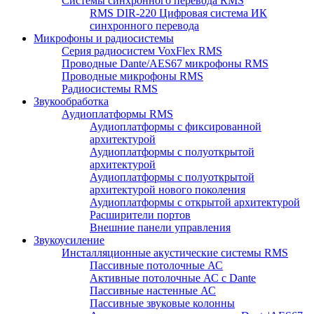
Системы синхронного перевода RMS
RMS DIR-220 Цифровая система ИК
синхронного перевода
Микрофоны и радиосистемы
Серия радиосистем VoxFlex RMS
Проводные Dante/AES67 микрофоны RMS
Проводные микрофоны RMS
Радиосистемы RMS
Звукообработка
Аудиоплатформы RMS
Аудиоплатформы с фиксированной
архитектурой
Аудиоплатформы с полуоткрытой
архитектурой
Аудиоплатформы с полуоткрытой
архитектурой нового поколения
Аудиоплатформы с открытой архитектурой
Расширители портов
Внешние панели управления
Звукоусиление
Инсталляционные акустические системы RMS
Пассивные потолочные АС
Активные потолочные АС с Dante
Пассивные настенные АС
Пассивные звуковые колонны