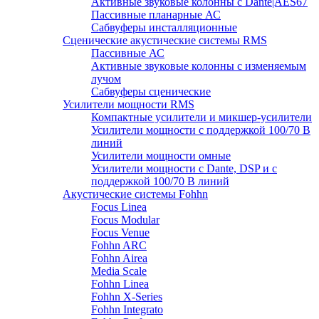
Активные звуковые колонны с Dante|AES67
Пассивные планарные АС
Сабвуферы инсталляционные
Сценические акустические системы RMS
Пассивные АС
Активные звуковые колонны с изменяемым
лучом
Сабвуферы сценические
Усилители мощности RMS
Компактные усилители и микшер-усилители
Усилители мощности с поддержкой 100/70 В
линий
Усилители мощности омные
Усилители мощности с Dante, DSP и с
поддержкой 100/70 В линий
Акустические системы Fohhn
Focus Linea
Focus Modular
Focus Venue
Fohhn ARC
Fohhn Airea
Media Scale
Fohhn Linea
Fohhn X-Series
Fohhn Integrato