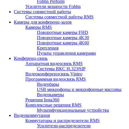
Fohhn Perform
Усилители мощности Fohhn
Системы совместной работы
Системы совместной работы RMS
Камеры для конференц-залов
Камеры RMS
Поворотные камеры FHD
Поворотные камеры 4K30
Поворотные камеры 4K60
Крепления
Пульты управления камерами
Конференц-связь
Аппаратная видеосвязь RMS
Системы ВКС H.323|SIP
Видеоконференцсвязь Vinteo
Программная видеосвязь RMS
Видеобары
USB микрофоны и микрофонные массивы
Видеокамеры
Решения Insta360
Комплексные решения RMS
Мультифункциональные устройства
Видеокоммутация
Коммутаторы и распределители RMS
Усилители-распределители