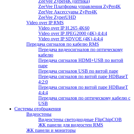
ZeeVee Zyper4K (оптика)
ZeeVee Платформа управления ZyPer4K
ZeeVee Аксессуары ZyPer4K
ZeeVee ZyperUHD
Video over IP RMS
Video over IP H.265 4K60
Video over IP JPEG2000 (4K) 4:4:4
Video over IP SDVOE (4K) 4:4:4
Передача сигналов по кабелю RMS
Передача видеосигналов по оптическому
кабелю
Передача сигналов HDMI+USB по витой
паре
Передача сигналов USB по витой паре
Передача сигналов по витой паре HDBaseT
4:2:0
Передача сигналов по витой паре HDBaseT
4:4:4
Передача сигналов по оптическому кабелю с
USB
Системы отображения
Видеостены
Видеостены светодиодные FlipChipCOB
ЖК панели для видеостен RMS
ЖК панели и мониторы