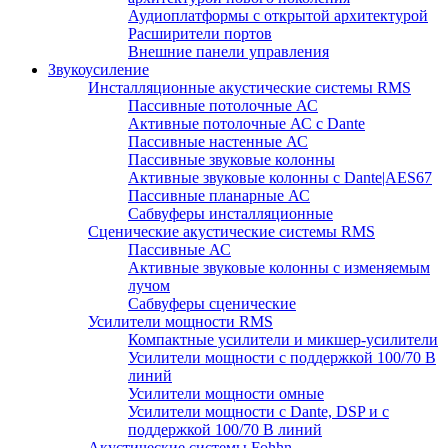
Аудиоплатформы с открытой архитектурой
Расширители портов
Внешние панели управления
Звукоусиление
Инсталляционные акустические системы RMS
Пассивные потолочные АС
Активные потолочные АС с Dante
Пассивные настенные АС
Пассивные звуковые колонны
Активные звуковые колонны с Dante|AES67
Пассивные планарные АС
Сабвуферы инсталляционные
Сценические акустические системы RMS
Пассивные АС
Активные звуковые колонны с изменяемым
лучом
Сабвуферы сценические
Усилители мощности RMS
Компактные усилители и микшер-усилители
Усилители мощности с поддержкой 100/70 В
линий
Усилители мощности омные
Усилители мощности с Dante, DSP и с
поддержкой 100/70 В линий
Акустические системы Fohhn