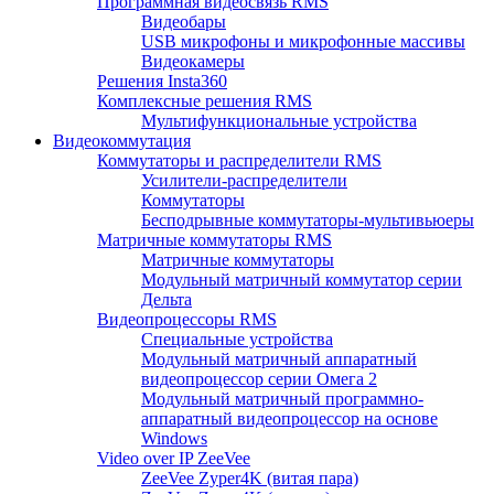
Программная видеосвязь RMS
Видеобары
USB микрофоны и микрофонные массивы
Видеокамеры
Решения Insta360
Комплексные решения RMS
Мультифункциональные устройства
Видеокоммутация
Коммутаторы и распределители RMS
Усилители-распределители
Коммутаторы
Бесподрывные коммутаторы-мультивьюеры
Матричные коммутаторы RMS
Матричные коммутаторы
Модульный матричный коммутатор серии
Дельта
Видеопроцессоры RMS
Специальные устройства
Модульный матричный аппаратный
видеопроцессор серии Омега 2
Модульный матричный программно-
аппаратный видеопроцессор на основе
Windows
Video over IP ZeeVee
ZeeVee Zyper4K (витая пара)