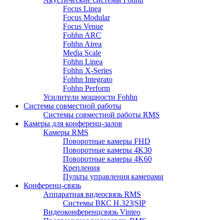
Focus Linea
Focus Modular
Focus Venue
Fohhn ARC
Fohhn Airea
Media Scale
Fohhn Linea
Fohhn X-Series
Fohhn Integrato
Fohhn Perform
Усилители мощности Fohhn
Системы совместной работы
Системы совместной работы RMS
Камеры для конференц-залов
Камеры RMS
Поворотные камеры FHD
Поворотные камеры 4K30
Поворотные камеры 4K60
Крепления
Пульты управления камерами
Конференц-связь
Аппаратная видеосвязь RMS
Системы ВКС H.323|SIP
Видеоконференцсвязь Vinteo