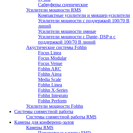
Сабвуферы сценические
Усилители мощности RMS
Компактные усилители и микшер-усилители
Усилители мощности с поддержкой 100/70 В
линий
Усилители мощности омные
Усилители мощности с Dante, DSP и с
поддержкой 100/70 В линий
Акустические системы Fohhn
Focus Linea
Focus Modular
Focus Venue
Fohhn ARC
Fohhn Airea
Media Scale
Fohhn Linea
Fohhn X-Series
Fohhn Integrato
Fohhn Perform
Усилители мощности Fohhn
Системы совместной работы
Системы совместной работы RMS
Камеры для конференц-залов
Камеры RMS
Поворотные камеры FHD