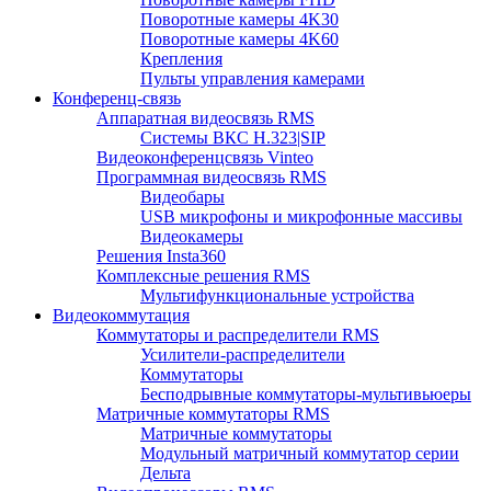
Поворотные камеры 4K30
Поворотные камеры 4K60
Крепления
Пульты управления камерами
Конференц-связь
Аппаратная видеосвязь RMS
Системы ВКС H.323|SIP
Видеоконференцсвязь Vinteo
Программная видеосвязь RMS
Видеобары
USB микрофоны и микрофонные массивы
Видеокамеры
Решения Insta360
Комплексные решения RMS
Мультифункциональные устройства
Видеокоммутация
Коммутаторы и распределители RMS
Усилители-распределители
Коммутаторы
Бесподрывные коммутаторы-мультивьюеры
Матричные коммутаторы RMS
Матричные коммутаторы
Модульный матричный коммутатор серии
Дельта