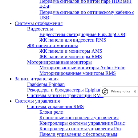
Передача сигналов по витой паре HDBaseT
4:4:4
Передача сигналов по оптическому кабелю с
USB
Системы отображения
Видеостены
Видеостены светодиодные FlipChipCOB
ЖК панели для видеостен RMS
ЖК панели и мониторы
ЖК панели и мониторы AMS
ЖК панели и мониторы RMS
Моторизированные мониторы
Моторизованные мониторы Arthur Holm
Моторизированные мониторы RMS
Запись и трансляция
Грабберы Epiphan
Рекордеры и броадкастеры Epiphan
Privacy notice
Системы записи и трансляции RMS
Системы управления
Системы управления RMS
Блоки реле
Кнопочные контроллеры управления
Контроллеры системы управления Basic
Контроллеры системы управления Pro
Панели управления с беспроводным