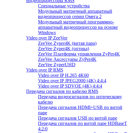
Видеопроцессоры RMS
Специальные устройства
Модульный матричный аппаратный
видеопроцессор серии Омега 2
Модульный матричный программно-
аппаратный видеопроцессор на основе
Windows
Video over IP ZeeVee
ZeeVee Zyper4K (витая пара)
ZeeVee Zyper4K (оптика)
ZeeVee Платформа управления ZyPer4K
ZeeVee Аксессуары ZyPer4K
ZeeVee ZyperUHD
Video over IP RMS
Video over IP H.265 4K60
Video over IP JPEG2000 (4K) 4:4:4
Video over IP SDVOE (4K) 4:4:4
Передача сигналов по кабелю RMS
Передача видеосигналов по оптическому
кабелю
Передача сигналов HDMI+USB по витой
паре
Передача сигналов USB по витой паре
Передача сигналов по витой паре HDBaseT
4:2:0