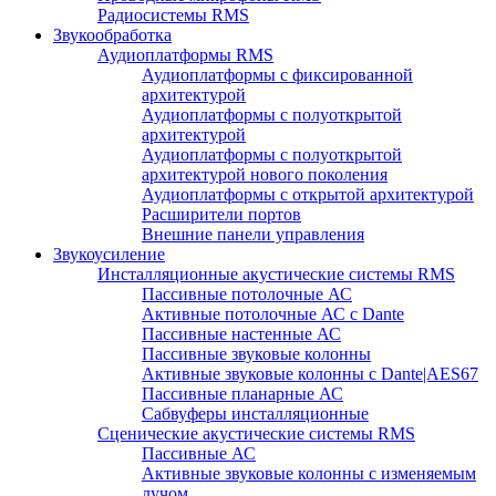
Радиосистемы RMS
Звукообработка
Аудиоплатформы RMS
Аудиоплатформы с фиксированной
архитектурой
Аудиоплатформы с полуоткрытой
архитектурой
Аудиоплатформы с полуоткрытой
архитектурой нового поколения
Аудиоплатформы с открытой архитектурой
Расширители портов
Внешние панели управления
Звукоусиление
Инсталляционные акустические системы RMS
Пассивные потолочные АС
Активные потолочные АС с Dante
Пассивные настенные АС
Пассивные звуковые колонны
Активные звуковые колонны с Dante|AES67
Пассивные планарные АС
Сабвуферы инсталляционные
Сценические акустические системы RMS
Пассивные АС
Активные звуковые колонны с изменяемым
лучом