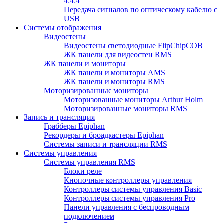
4:4:4
Передача сигналов по оптическому кабелю с
USB
Системы отображения
Видеостены
Видеостены светодиодные FlipChipCOB
ЖК панели для видеостен RMS
ЖК панели и мониторы
ЖК панели и мониторы AMS
ЖК панели и мониторы RMS
Моторизированные мониторы
Моторизованные мониторы Arthur Holm
Моторизированные мониторы RMS
Запись и трансляция
Грабберы Epiphan
Рекордеры и броадкастеры Epiphan
Системы записи и трансляции RMS
Системы управления
Системы управления RMS
Блоки реле
Кнопочные контроллеры управления
Контроллеры системы управления Basic
Контроллеры системы управления Pro
Панели управления с беспроводным
подключением