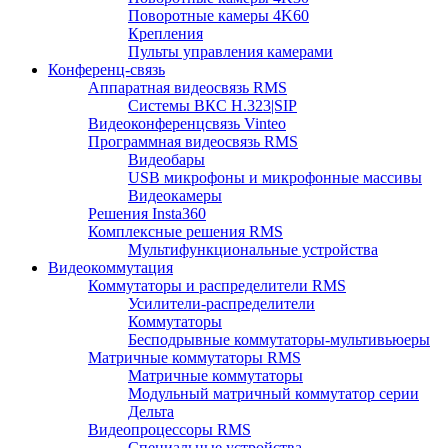
Поворотные камеры 4K60
Крепления
Пульты управления камерами
Конференц-связь
Аппаратная видеосвязь RMS
Системы ВКС H.323|SIP
Видеоконференцсвязь Vinteo
Программная видеосвязь RMS
Видеобары
USB микрофоны и микрофонные массивы
Видеокамеры
Решения Insta360
Комплексные решения RMS
Мультифункциональные устройства
Видеокоммутация
Коммутаторы и распределители RMS
Усилители-распределители
Коммутаторы
Бесподрывные коммутаторы-мультивьюеры
Матричные коммутаторы RMS
Матричные коммутаторы
Модульный матричный коммутатор серии
Дельта
Видеопроцессоры RMS
Специальные устройства