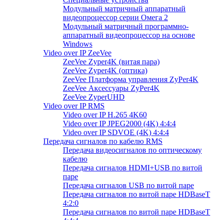
Модульный матричный аппаратный
видеопроцессор серии Омега 2
Модульный матричный программно-
аппаратный видеопроцессор на основе
Windows
Video over IP ZeeVee
ZeeVee Zyper4K (витая пара)
ZeeVee Zyper4K (оптика)
ZeeVee Платформа управления ZyPer4K
ZeeVee Аксессуары ZyPer4K
ZeeVee ZyperUHD
Video over IP RMS
Video over IP H.265 4K60
Video over IP JPEG2000 (4K) 4:4:4
Video over IP SDVOE (4K) 4:4:4
Передача сигналов по кабелю RMS
Передача видеосигналов по оптическому
кабелю
Передача сигналов HDMI+USB по витой
паре
Передача сигналов USB по витой паре
Передача сигналов по витой паре HDBaseT
4:2:0
Передача сигналов по витой паре HDBaseT