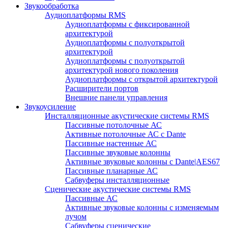
Звукообработка
Аудиоплатформы RMS
Аудиоплатформы с фиксированной
архитектурой
Аудиоплатформы с полуоткрытой
архитектурой
Аудиоплатформы с полуоткрытой
архитектурой нового поколения
Аудиоплатформы с открытой архитектурой
Расширители портов
Внешние панели управления
Звукоусиление
Инсталляционные акустические системы RMS
Пассивные потолочные АС
Активные потолочные АС с Dante
Пассивные настенные АС
Пассивные звуковые колонны
Активные звуковые колонны с Dante|AES67
Пассивные планарные АС
Сабвуферы инсталляционные
Сценические акустические системы RMS
Пассивные АС
Активные звуковые колонны с изменяемым
лучом
Сабвуферы сценические