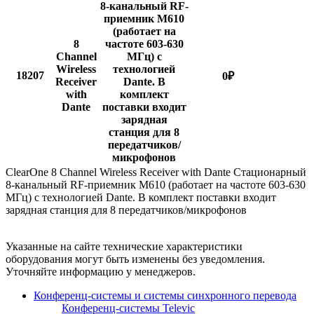
8-канальный RF-
приемник M610
(работает на
8
частоте 603-630
Channel
МГц) с
Wireless
технологией
18207
0
₽
Receiver
Dante. В
with
комплект
Dante
поставки входит
зарядная
станция для 8
передатчиков/
микрофонов
ClearOne 8 Channel Wireless Receiver with Dante Стационарный
8-канальный RF-приемник M610 (работает на частоте 603-630
МГц) с технологией Dante. В комплект поставки входит
зарядная станция для 8 передатчиков/микрофонов
Указанные на сайте технические характеристики
оборудования могут быть изменены без уведомления.
Уточняйте информацию у менеджеров.
Конференц-системы и системы синхронного перевода
Конференц-системы Televic