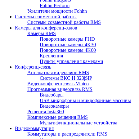
Fohhn Perform
Усилители мощности Fohhn
Системы совместной работы
Системы совместной работы RMS
Камеры для конференц-залов
Камеры RMS
Поворотные камеры FHD
Поворотные камеры 4K30
Поворотные камеры 4K60
Крепления
Пульты управления камерами
Конференц-связь
Аппаратная видеосвязь RMS
Системы ВКС H.323|SIP
Видеоконференцсвязь Vinteo
Программная видеосвязь RMS
Видеобары
USB микрофоны и микрофонные массивы
Видеокамеры
Решения Insta360
Комплексные решения RMS
Мультифункциональные устройства
Видеокоммутация
Коммутаторы и распределители RMS