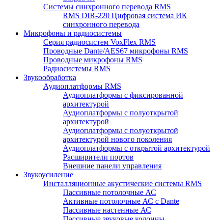
Системы синхронного перевода RMS
RMS DIR-220 Цифровая система ИК
синхронного перевода
Микрофоны и радиосистемы
Серия радиосистем VoxFlex RMS
Проводные Dante/AES67 микрофоны RMS
Проводные микрофоны RMS
Радиосистемы RMS
Звукообработка
Аудиоплатформы RMS
Аудиоплатформы с фиксированной
архитектурой
Аудиоплатформы с полуоткрытой
архитектурой
Аудиоплатформы с полуоткрытой
архитектурой нового поколения
Аудиоплатформы с открытой архитектурой
Расширители портов
Внешние панели управления
Звукоусиление
Инсталляционные акустические системы RMS
Пассивные потолочные АС
Активные потолочные АС с Dante
Пассивные настенные АС
Пассивные звуковые колонны