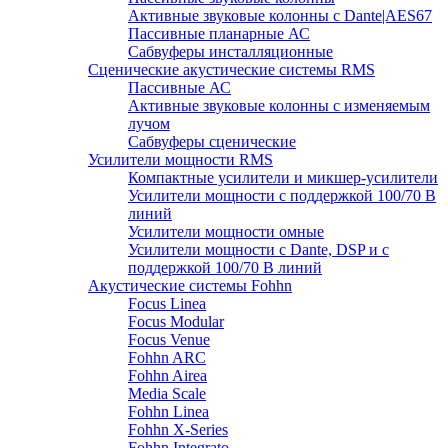
Активные звуковые колонны с Dante|AES67
Пассивные планарные АС
Сабвуферы инсталляционные
Сценические акустические системы RMS
Пассивные АС
Активные звуковые колонны с изменяемым
лучом
Сабвуферы сценические
Усилители мощности RMS
Компактные усилители и микшер-усилители
Усилители мощности с поддержкой 100/70 В
линий
Усилители мощности омные
Усилители мощности с Dante, DSP и с
поддержкой 100/70 В линий
Акустические системы Fohhn
Focus Linea
Focus Modular
Focus Venue
Fohhn ARC
Fohhn Airea
Media Scale
Fohhn Linea
Fohhn X-Series
Fohhn Integrato