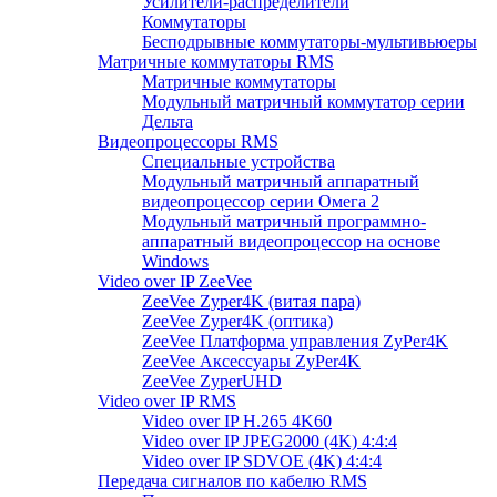
Усилители-распределители
Коммутаторы
Бесподрывные коммутаторы-мультивьюеры
Матричные коммутаторы RMS
Матричные коммутаторы
Модульный матричный коммутатор серии
Дельта
Видеопроцессоры RMS
Специальные устройства
Модульный матричный аппаратный
видеопроцессор серии Омега 2
Модульный матричный программно-
аппаратный видеопроцессор на основе
Windows
Video over IP ZeeVee
ZeeVee Zyper4K (витая пара)
ZeeVee Zyper4K (оптика)
ZeeVee Платформа управления ZyPer4K
ZeeVee Аксессуары ZyPer4K
ZeeVee ZyperUHD
Video over IP RMS
Video over IP H.265 4K60
Video over IP JPEG2000 (4K) 4:4:4
Video over IP SDVOE (4K) 4:4:4
Передача сигналов по кабелю RMS