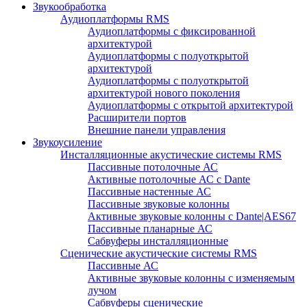
Звукообработка
Аудиоплатформы RMS
Аудиоплатформы с фиксированной
архитектурой
Аудиоплатформы с полуоткрытой
архитектурой
Аудиоплатформы с полуоткрытой
архитектурой нового поколения
Аудиоплатформы с открытой архитектурой
Расширители портов
Внешние панели управления
Звукоусиление
Инсталляционные акустические системы RMS
Пассивные потолочные АС
Активные потолочные АС с Dante
Пассивные настенные АС
Пассивные звуковые колонны
Активные звуковые колонны с Dante|AES67
Пассивные планарные АС
Сабвуферы инсталляционные
Сценические акустические системы RMS
Пассивные АС
Активные звуковые колонны с изменяемым
лучом
Сабвуферы сценические