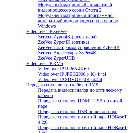
Модульный матричный аппаратный
видеопроцессор серии Омега 2
Модульный матричный программно-
аппаратный видеопроцессор на основе
Windows
Video over IP ZeeVee
ZeeVee Zyper4K (витая пара)
ZeeVee Zyper4K (оптика)
ZeeVee Платформа управления ZyPer4K
ZeeVee Аксессуары ZyPer4K
ZeeVee ZyperUHD
Video over IP RMS
Video over IP H.265 4K60
Video over IP JPEG2000 (4K) 4:4:4
Video over IP SDVOE (4K) 4:4:4
Передача сигналов по кабелю RMS
Передача видеосигналов по оптическому
кабелю
Передача сигналов HDMI+USB по витой
паре
Передача сигналов USB по витой паре
Передача сигналов по витой паре HDBaseT
4:2:0
Передача сигналов по витой паре HDBaseT
4:4:4