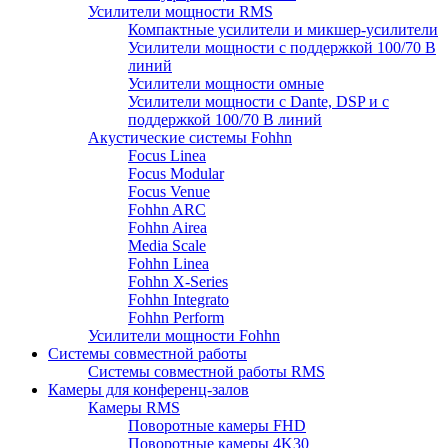
Усилители мощности RMS
Компактные усилители и микшер-усилители
Усилители мощности с поддержкой 100/70 В
линий
Усилители мощности омные
Усилители мощности с Dante, DSP и с
поддержкой 100/70 В линий
Акустические системы Fohhn
Focus Linea
Focus Modular
Focus Venue
Fohhn ARC
Fohhn Airea
Media Scale
Fohhn Linea
Fohhn X-Series
Fohhn Integrato
Fohhn Perform
Усилители мощности Fohhn
Системы совместной работы
Системы совместной работы RMS
Камеры для конференц-залов
Камеры RMS
Поворотные камеры FHD
Поворотные камеры 4K30