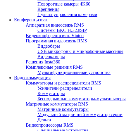
Поворотные камеры 4K60
Крепления
Пульты управления камерами
Конференц-связь
Аппаратная видеосвязь RMS
Системы ВКС H.323|SIP
Видеоконференцсвязь Vinteo
Программная видеосвязь RMS
Видеобары
USB микрофоны и микрофонные массивы
Видеокамеры
Решения Insta360
Комплексные решения RMS
Мультифункциональные устройства
Видеокоммутация
Коммутаторы и распределители RMS
Усилители-распределители
Коммутаторы
Бесподрывные коммутаторы-мультивьюеры
Матричные коммутаторы RMS
Матричные коммутаторы
Модульный матричный коммутатор серии
Дельта
Видеопроцессоры RMS
Специальные устройства