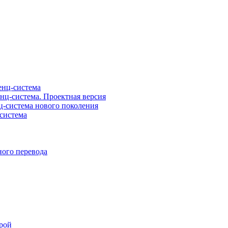
нц-система
ц-система. Проектная версия
-система нового поколения
система
ого перевода
рой