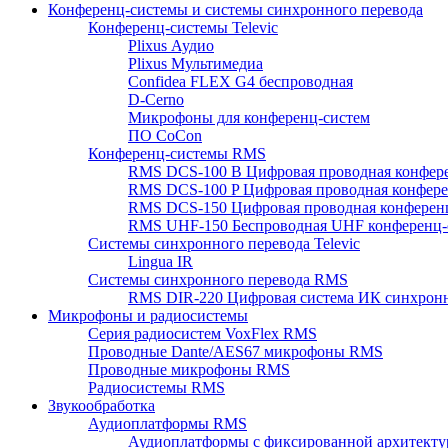
Конференц-системы и системы синхронного перевода
Конференц-системы Televic
Plixus Аудио
Plixus Мультимедиа
Confidea FLEX G4 беспроводная
D-Cerno
Микрофоны для конференц-систем
ПО CoCon
Конференц-системы RMS
RMS DCS-100 B Цифровая проводная конфере
RMS DCS-100 P Цифровая проводная конферен
RMS DCS-150 Цифровая проводная конференц
RMS UHF-150 Беспроводная UHF конференц-
Системы синхронного перевода Televic
Lingua IR
Системы синхронного перевода RMS
RMS DIR-220 Цифровая система ИК синхронн
Микрофоны и радиосистемы
Серия радиосистем VoxFlex RMS
Проводные Dante/AES67 микрофоны RMS
Проводные микрофоны RMS
Радиосистемы RMS
Звукообработка
Аудиоплатформы RMS
Аудиоплатформы с фиксированной архитекту