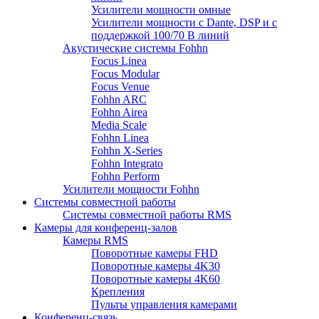
Усилители мощности омные
Усилители мощности с Dante, DSP и с
поддержкой 100/70 В линий
Акустические системы Fohhn
Focus Linea
Focus Modular
Focus Venue
Fohhn ARC
Fohhn Airea
Media Scale
Fohhn Linea
Fohhn X-Series
Fohhn Integrato
Fohhn Perform
Усилители мощности Fohhn
Системы совместной работы
Системы совместной работы RMS
Камеры для конференц-залов
Камеры RMS
Поворотные камеры FHD
Поворотные камеры 4K30
Поворотные камеры 4K60
Крепления
Пульты управления камерами
Конференц-связь