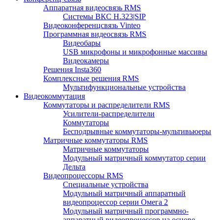
Аппаратная видеосвязь RMS
Системы ВКС H.323|SIP
Видеоконференцсвязь Vinteo
Программная видеосвязь RMS
Видеобары
USB микрофоны и микрофонные массивы
Видеокамеры
Решения Insta360
Комплексные решения RMS
Мультифункциональные устройства
Видеокоммутация
Коммутаторы и распределители RMS
Усилители-распределители
Коммутаторы
Бесподрывные коммутаторы-мультивьюеры
Матричные коммутаторы RMS
Матричные коммутаторы
Модульный матричный коммутатор серии
Дельта
Видеопроцессоры RMS
Специальные устройства
Модульный матричный аппаратный
видеопроцессор серии Омега 2
Модульный матричный программно-
аппаратный видеопроцессор на основе