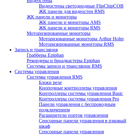
Видеостены
Видеостены светодиодные FlipChipCOB
ЖК панели для видеостен RMS
ЖК панели и мониторы
ЖК панели и мониторы AMS
ЖК панели и мониторы RMS
Моторизированные мониторы
Моторизованные мониторы Arthur Holm
Моторизированные мониторы RMS
Запись и трансляция
Грабберы Epiphan
Рекордеры и броадкастеры Epiphan
Системы записи и трансляции RMS
Системы управления
Системы управления RMS
Блоки реле
Кнопочные контроллеры управления
Контроллеры системы управления Basic
Контроллеры системы управления Pro
Панели управления с беспроводным
подключением
Расширители портов управления
Сенсорные панели управления в рэковый
шкаф
Сенсорные панели управления