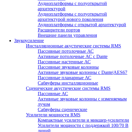
Аудиоплатформы с полуоткрытой
архитектурой
Аудиоплатформы с полуоткрытой
архитектурой нового поколения
Аудиоплатформы с открытой архитектурой
Расширители портов
Внешние панели управления
Звукоусиление
Инсталляционные акустические системы RMS
Пассивные потолочные АС
Активные потолочные АС с Dante
Пассивные настенные АС
Пассивные звуковые колонны
Активные звуковые колонны с Dante|AES67
Пассивные планарные АС
Сабвуферы инсталляционные
Сценические акустические системы RMS
Пассивные АС
Активные звуковые колонны с изменяемым
лучом
Сабвуферы сценические
Усилители мощности RMS
Компактные усилители и микшер-усилители
Усилители мощности с поддержкой 100/70 В
линий