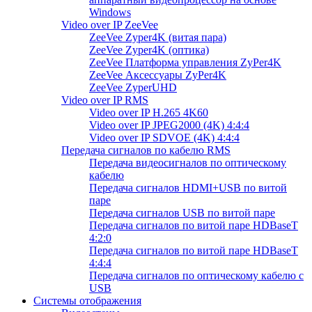
Windows
Video over IP ZeeVee
ZeeVee Zyper4K (витая пара)
ZeeVee Zyper4K (оптика)
ZeeVee Платформа управления ZyPer4K
ZeeVee Аксессуары ZyPer4K
ZeeVee ZyperUHD
Video over IP RMS
Video over IP H.265 4K60
Video over IP JPEG2000 (4K) 4:4:4
Video over IP SDVOE (4K) 4:4:4
Передача сигналов по кабелю RMS
Передача видеосигналов по оптическому
кабелю
Передача сигналов HDMI+USB по витой
паре
Передача сигналов USB по витой паре
Передача сигналов по витой паре HDBaseT
4:2:0
Передача сигналов по витой паре HDBaseT
4:4:4
Передача сигналов по оптическому кабелю с
USB
Системы отображения