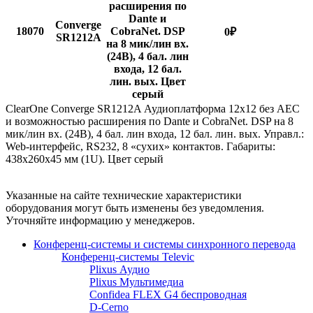
расширения по
Dante и
Converge
18070
CobraNet. DSP
0
₽
SR1212A
на 8 мик/лин вх.
(24В), 4 бал. лин
входа, 12 бал.
лин. вых. Цвет
серый
ClearOne Converge SR1212A Аудиоплатформа 12x12 без AEC
и возможностью расширения по Dante и CobraNet. DSP на 8
мик/лин вх. (24В), 4 бал. лин входа, 12 бал. лин. вых. Управл.:
Web-интерфейс, RS232, 8 «сухих» контактов. Габариты:
438x260x45 мм (1U). Цвет серый
Указанные на сайте технические характеристики
оборудования могут быть изменены без уведомления.
Уточняйте информацию у менеджеров.
Конференц-системы и системы синхронного перевода
Конференц-системы Televic
Plixus Аудио
Plixus Мультимедиа
Confidea FLEX G4 беспроводная
D-Cerno