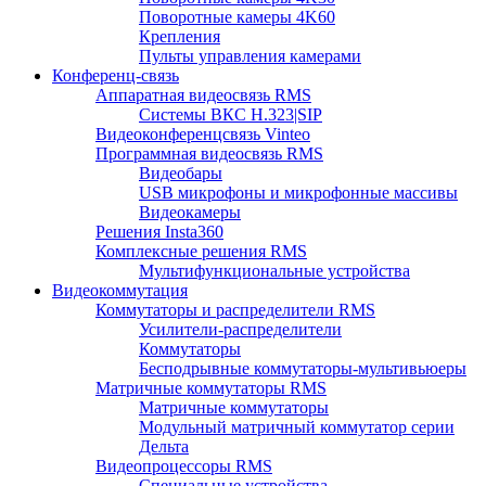
Поворотные камеры 4K60
Крепления
Пульты управления камерами
Конференц-связь
Аппаратная видеосвязь RMS
Системы ВКС H.323|SIP
Видеоконференцсвязь Vinteo
Программная видеосвязь RMS
Видеобары
USB микрофоны и микрофонные массивы
Видеокамеры
Решения Insta360
Комплексные решения RMS
Мультифункциональные устройства
Видеокоммутация
Коммутаторы и распределители RMS
Усилители-распределители
Коммутаторы
Бесподрывные коммутаторы-мультивьюеры
Матричные коммутаторы RMS
Матричные коммутаторы
Модульный матричный коммутатор серии
Дельта
Видеопроцессоры RMS
Специальные устройства