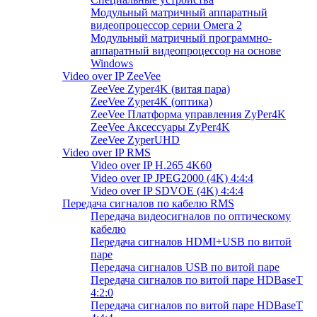
Модульный матричный аппаратный
видеопроцессор серии Омега 2
Модульный матричный программно-
аппаратный видеопроцессор на основе
Windows
Video over IP ZeeVee
ZeeVee Zyper4K (витая пара)
ZeeVee Zyper4K (оптика)
ZeeVee Платформа управления ZyPer4K
ZeeVee Аксессуары ZyPer4K
ZeeVee ZyperUHD
Video over IP RMS
Video over IP H.265 4K60
Video over IP JPEG2000 (4K) 4:4:4
Video over IP SDVOE (4K) 4:4:4
Передача сигналов по кабелю RMS
Передача видеосигналов по оптическому
кабелю
Передача сигналов HDMI+USB по витой
паре
Передача сигналов USB по витой паре
Передача сигналов по витой паре HDBaseT
4:2:0
Передача сигналов по витой паре HDBaseT