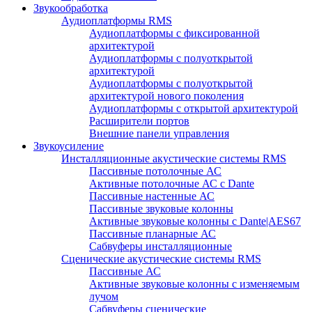
Звукообработка
Аудиоплатформы RMS
Аудиоплатформы с фиксированной
архитектурой
Аудиоплатформы с полуоткрытой
архитектурой
Аудиоплатформы с полуоткрытой
архитектурой нового поколения
Аудиоплатформы с открытой архитектурой
Расширители портов
Внешние панели управления
Звукоусиление
Инсталляционные акустические системы RMS
Пассивные потолочные АС
Активные потолочные АС с Dante
Пассивные настенные АС
Пассивные звуковые колонны
Активные звуковые колонны с Dante|AES67
Пассивные планарные АС
Сабвуферы инсталляционные
Сценические акустические системы RMS
Пассивные АС
Активные звуковые колонны с изменяемым
лучом
Сабвуферы сценические