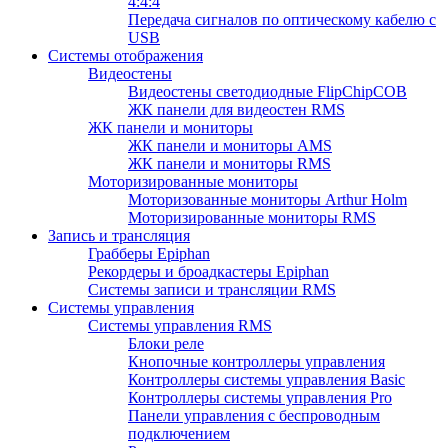
4:4:4
Передача сигналов по оптическому кабелю с
USB
Системы отображения
Видеостены
Видеостены светодиодные FlipChipCOB
ЖК панели для видеостен RMS
ЖК панели и мониторы
ЖК панели и мониторы AMS
ЖК панели и мониторы RMS
Моторизированные мониторы
Моторизованные мониторы Arthur Holm
Моторизированные мониторы RMS
Запись и трансляция
Грабберы Epiphan
Рекордеры и броадкастеры Epiphan
Системы записи и трансляции RMS
Системы управления
Системы управления RMS
Блоки реле
Кнопочные контроллеры управления
Контроллеры системы управления Basic
Контроллеры системы управления Pro
Панели управления с беспроводным
подключением