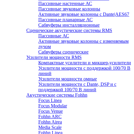
Пассивные настенные АС
Пассивные звуковые колонны
Активные звуковые колонны с Dante|AES67
Пассивные планарные АС
Сабвуферы инсталляционные
Сценические акустические системы RMS
Пассивные АС
Активные звуковые колонны с изменяемым
лучом
Сабвуферы сценические
Усилители мощности RMS
Компактные усилители и микшер-усилители
Усилители мощности с поддержкой 100/70 В
линий
Усилители мощности омные
Усилители мощности с Dante, DSP и с
поддержкой 100/70 В линий
Акустические системы Fohhn
Focus Linea
Focus Modular
Focus Venue
Fohhn ARC
Fohhn Airea
Media Scale
Fohhn Linea