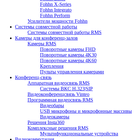
Fohhn X-Series
Fohhn Integrato
Fohhn Perform
Усилители мощности Fohhn
Системы совместной работы
Системы совместной работы RMS
Камеры для конференц-залов
Камеры RMS
Поворотные камеры FHD
Поворотные камеры 4K30
Поворотные камеры 4K60
Крепления
Пульты управления камерами
Конференц-связь
Аппаратная видеосвязь RMS
Системы ВКС H.323|SIP
Видеоконференцсвязь Vinteo
Программная видеосвязь RMS
Видеобары
USB микрофоны и микрофонные массивы
Видеокамеры
Решения Insta360
Комплексные решения RMS
Мультифункциональные устройства
Видеокоммутация