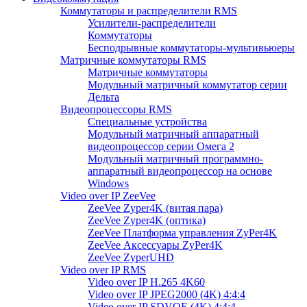
Коммутаторы и распределители RMS
Усилители-распределители
Коммутаторы
Бесподрывные коммутаторы-мультивьюеры
Матричные коммутаторы RMS
Матричные коммутаторы
Модульный матричный коммутатор серии
Дельта
Видеопроцессоры RMS
Специальные устройства
Модульный матричный аппаратный
видеопроцессор серии Омега 2
Модульный матричный программно-
аппаратный видеопроцессор на основе
Windows
Video over IP ZeeVee
ZeeVee Zyper4K (витая пара)
ZeeVee Zyper4K (оптика)
ZeeVee Платформа управления ZyPer4K
ZeeVee Аксессуары ZyPer4K
ZeeVee ZyperUHD
Video over IP RMS
Video over IP H.265 4K60
Video over IP JPEG2000 (4K) 4:4:4
Video over IP SDVOE (4K) 4:4:4