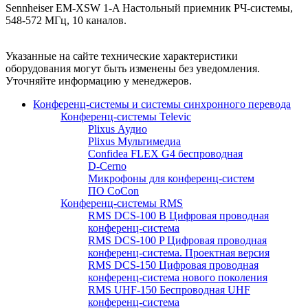
Sennheiser EM-XSW 1-A Настольный приемник РЧ-системы,
548-572 МГц, 10 каналов.
Указанные на сайте технические характеристики
оборудования могут быть изменены без уведомления.
Уточняйте информацию у менеджеров.
Конференц-системы и системы синхронного перевода
Конференц-системы Televic
Plixus Аудио
Plixus Мультимедиа
Confidea FLEX G4 беспроводная
D-Cerno
Микрофоны для конференц-систем
ПО CoCon
Конференц-системы RMS
RMS DCS-100 B Цифровая проводная
конференц-система
RMS DCS-100 P Цифровая проводная
конференц-система. Проектная версия
RMS DCS-150 Цифровая проводная
конференц-система нового поколения
RMS UHF-150 Беспроводная UHF
конференц-система