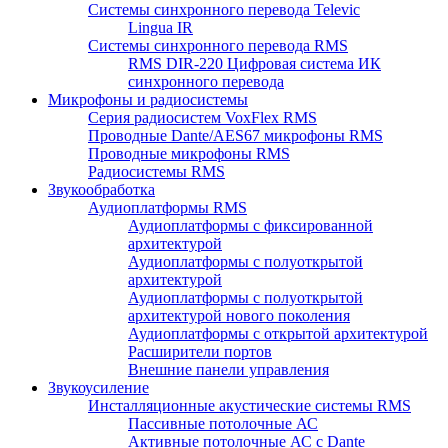
Системы синхронного перевода Televic
Lingua IR
Системы синхронного перевода RMS
RMS DIR-220 Цифровая система ИК
синхронного перевода
Микрофоны и радиосистемы
Серия радиосистем VoxFlex RMS
Проводные Dante/AES67 микрофоны RMS
Проводные микрофоны RMS
Радиосистемы RMS
Звукообработка
Аудиоплатформы RMS
Аудиоплатформы с фиксированной
архитектурой
Аудиоплатформы с полуоткрытой
архитектурой
Аудиоплатформы с полуоткрытой
архитектурой нового поколения
Аудиоплатформы с открытой архитектурой
Расширители портов
Внешние панели управления
Звукоусиление
Инсталляционные акустические системы RMS
Пассивные потолочные АС
Активные потолочные АС с Dante