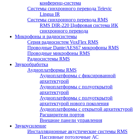
конференц-система
Системы синхронного перевода Televic
Lingua IR
Системы синхронного перевода RMS
RMS DIR-220 Цифровая система ИК
синхронного перевода
Микрофоны и радиосистемы
Серия радиосистем VoxFlex RMS
Проводные Dante/AES67 микрофоны RMS
Проводные микрофоны RMS
Радиосистемы RMS
Звукообработка
Аудиоплатформы RMS
Аудиоплатформы с фиксированной
архитектурой
Аудиоплатформы с полуоткрытой
архитектурой
Аудиоплатформы с полуоткрытой
архитектурой нового поколения
Аудиоплатформы с открытой архитектурой
Расширители портов
Внешние панели управления
Звукоусиление
Инсталляционные акустические системы RMS
Пассивные потолочные АС