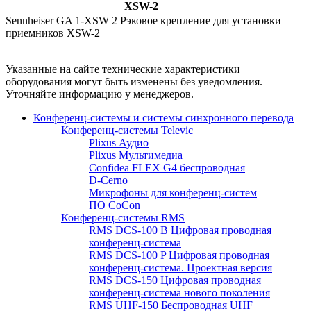
XSW-2
Sennheiser GA 1-XSW 2 Рэковое крепление для установки
приемников XSW-2
Указанные на сайте технические характеристики
оборудования могут быть изменены без уведомления.
Уточняйте информацию у менеджеров.
Конференц-системы и системы синхронного перевода
Конференц-системы Televic
Plixus Аудио
Plixus Мультимедиа
Confidea FLEX G4 беспроводная
D-Cerno
Микрофоны для конференц-систем
ПО CoCon
Конференц-системы RMS
RMS DCS-100 B Цифровая проводная
конференц-система
RMS DCS-100 P Цифровая проводная
конференц-система. Проектная версия
RMS DCS-150 Цифровая проводная
конференц-система нового поколения
RMS UHF-150 Беспроводная UHF