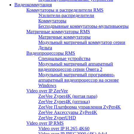
Видеокоммутация
Коммутаторы и распределители RMS
Усилители-распределители
Коммутаторы
Бесподрывные коммутаторы-мультивьюеры
Матричные коммутаторы RMS
Матричные коммутаторы
Модульный матричный коммутатор серии
Дельта
Видеопроцессоры RMS
Специальные устройства
Модульный матричный аппаратный
видеопроцессор серии Омега 2
Модульный матричный программно-
аппаратный видеопроцессор на основе
Windows
Video over IP ZeeVee
ZeeVee Zyper4K (витая пара)
ZeeVee Zyper4K (оптика)
ZeeVee Платформа управления ZyPer4K
ZeeVee Аксессуары ZyPer4K
ZeeVee ZyperUHD
Video over IP RMS
Video over IP H.265 4K60
Video over IP JPEG2000 (4K) 4:4:4