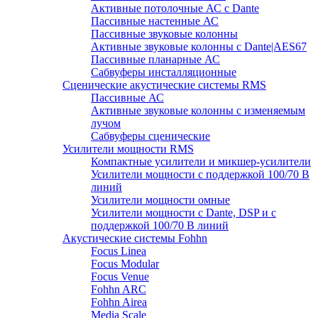
Активные потолочные АС с Dante
Пассивные настенные АС
Пассивные звуковые колонны
Активные звуковые колонны с Dante|AES67
Пассивные планарные АС
Сабвуферы инсталляционные
Сценические акустические системы RMS
Пассивные АС
Активные звуковые колонны с изменяемым
лучом
Сабвуферы сценические
Усилители мощности RMS
Компактные усилители и микшер-усилители
Усилители мощности с поддержкой 100/70 В
линий
Усилители мощности омные
Усилители мощности с Dante, DSP и с
поддержкой 100/70 В линий
Акустические системы Fohhn
Focus Linea
Focus Modular
Focus Venue
Fohhn ARC
Fohhn Airea
Media Scale