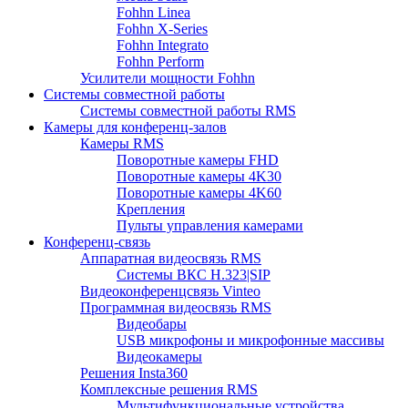
Fohhn Linea
Fohhn X-Series
Fohhn Integrato
Fohhn Perform
Усилители мощности Fohhn
Системы совместной работы
Системы совместной работы RMS
Камеры для конференц-залов
Камеры RMS
Поворотные камеры FHD
Поворотные камеры 4K30
Поворотные камеры 4K60
Крепления
Пульты управления камерами
Конференц-связь
Аппаратная видеосвязь RMS
Системы ВКС H.323|SIP
Видеоконференцсвязь Vinteo
Программная видеосвязь RMS
Видеобары
USB микрофоны и микрофонные массивы
Видеокамеры
Решения Insta360
Комплексные решения RMS
Мультифункциональные устройства