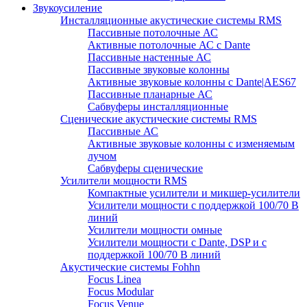
Звукоусиление
Инсталляционные акустические системы RMS
Пассивные потолочные АС
Активные потолочные АС с Dante
Пассивные настенные АС
Пассивные звуковые колонны
Активные звуковые колонны с Dante|AES67
Пассивные планарные АС
Сабвуферы инсталляционные
Сценические акустические системы RMS
Пассивные АС
Активные звуковые колонны с изменяемым
лучом
Сабвуферы сценические
Усилители мощности RMS
Компактные усилители и микшер-усилители
Усилители мощности с поддержкой 100/70 В
линий
Усилители мощности омные
Усилители мощности с Dante, DSP и с
поддержкой 100/70 В линий
Акустические системы Fohhn
Focus Linea
Focus Modular
Focus Venue