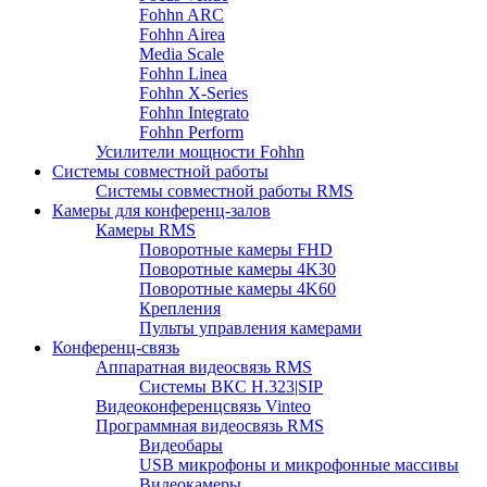
Fohhn ARC
Fohhn Airea
Media Scale
Fohhn Linea
Fohhn X-Series
Fohhn Integrato
Fohhn Perform
Усилители мощности Fohhn
Системы совместной работы
Системы совместной работы RMS
Камеры для конференц-залов
Камеры RMS
Поворотные камеры FHD
Поворотные камеры 4K30
Поворотные камеры 4K60
Крепления
Пульты управления камерами
Конференц-связь
Аппаратная видеосвязь RMS
Системы ВКС H.323|SIP
Видеоконференцсвязь Vinteo
Программная видеосвязь RMS
Видеобары
USB микрофоны и микрофонные массивы
Видеокамеры