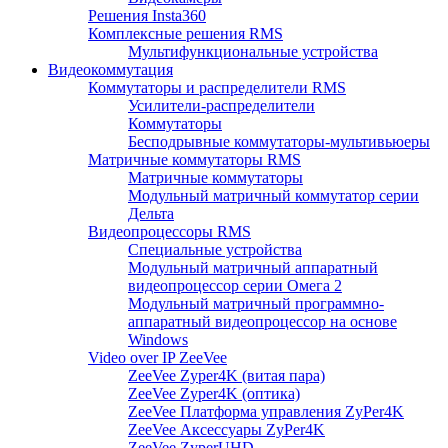
Решения Insta360
Комплексные решения RMS
Мультифункциональные устройства
Видеокоммутация
Коммутаторы и распределители RMS
Усилители-распределители
Коммутаторы
Бесподрывные коммутаторы-мультивьюеры
Матричные коммутаторы RMS
Матричные коммутаторы
Модульный матричный коммутатор серии
Дельта
Видеопроцессоры RMS
Специальные устройства
Модульный матричный аппаратный
видеопроцессор серии Омега 2
Модульный матричный программно-
аппаратный видеопроцессор на основе
Windows
Video over IP ZeeVee
ZeeVee Zyper4K (витая пара)
ZeeVee Zyper4K (оптика)
ZeeVee Платформа управления ZyPer4K
ZeeVee Аксессуары ZyPer4K
ZeeVee ZyperUHD