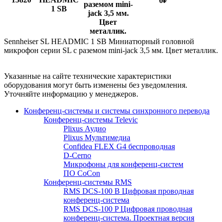
0
₽
раземом mini-
1 SB
jack 3,5 мм.
Цвет
металлик.
Sennheiser SL HEADMIC 1 SB Миниатюрный головной
микрофон серии SL с раземом mini-jack 3,5 мм. Цвет металлик.
Указанные на сайте технические характеристики
оборудования могут быть изменены без уведомления.
Уточняйте информацию у менеджеров.
Конференц-системы и системы синхронного перевода
Конференц-системы Televic
Plixus Аудио
Plixus Мультимедиа
Confidea FLEX G4 беспроводная
D-Cerno
Микрофоны для конференц-систем
ПО CoCon
Конференц-системы RMS
RMS DCS-100 B Цифровая проводная
конференц-система
RMS DCS-100 P Цифровая проводная
конференц-система. Проектная версия