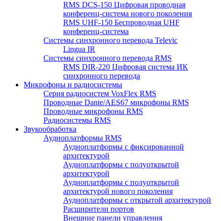
RMS DCS-150 Цифровая проводная
конференц-система нового поколения
RMS UHF-150 Беспроводная UHF
конференц-система
Системы синхронного перевода Televic
Lingua IR
Системы синхронного перевода RMS
RMS DIR-220 Цифровая система ИК
синхронного перевода
Микрофоны и радиосистемы
Серия радиосистем VoxFlex RMS
Проводные Dante/AES67 микрофоны RMS
Проводные микрофоны RMS
Радиосистемы RMS
Звукообработка
Аудиоплатформы RMS
Аудиоплатформы с фиксированной
архитектурой
Аудиоплатформы с полуоткрытой
архитектурой
Аудиоплатформы с полуоткрытой
архитектурой нового поколения
Аудиоплатформы с открытой архитектурой
Расширители портов
Внешние панели управления