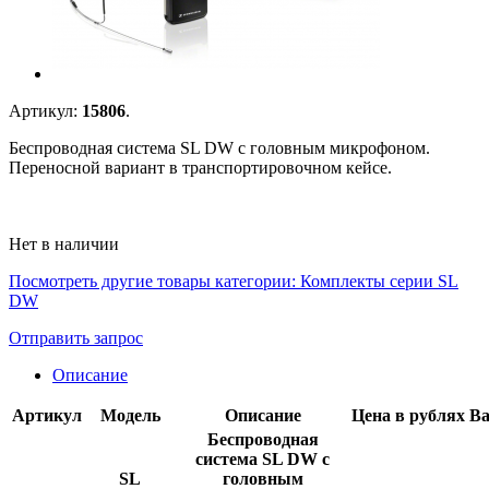
Артикул:
15806
.
Беспроводная система SL DW с головным микрофоном.
Переносной вариант в транспортировочном кейсе.
Нет в наличии
Посмотреть другие товары категории:
Комплекты серии SL
DW
Отправить запрос
Описание
Артикул
Модель
Описание
Цена в рублях
В
Беспроводная
система SL DW с
SL
головным