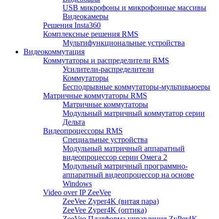
USB микрофоны и микрофонные массивы
Видеокамеры
Решения Insta360
Комплексные решения RMS
Мультифункциональные устройства
Видеокоммутация
Коммутаторы и распределители RMS
Усилители-распределители
Коммутаторы
Бесподрывные коммутаторы-мультивьюеры
Матричные коммутаторы RMS
Матричные коммутаторы
Модульный матричный коммутатор серии
Дельта
Видеопроцессоры RMS
Специальные устройства
Модульный матричный аппаратный
видеопроцессор серии Омега 2
Модульный матричный программно-
аппаратный видеопроцессор на основе
Windows
Video over IP ZeeVee
ZeeVee Zyper4K (витая пара)
ZeeVee Zyper4K (оптика)
ZeeVee Платформа управления ZyPer4K