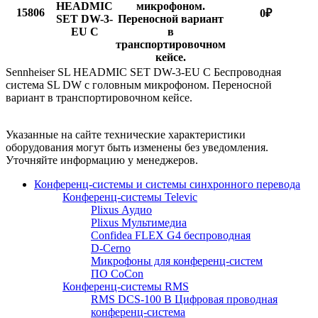
HEADMIC
микрофоном.
15806
0
₽
SET DW-3-
Переносной вариант
EU C
в
транспортировочном
кейсе.
Sennheiser SL HEADMIC SET DW-3-EU C Беспроводная
система SL DW с головным микрофоном. Переносной
вариант в транспортировочном кейсе.
Указанные на сайте технические характеристики
оборудования могут быть изменены без уведомления.
Уточняйте информацию у менеджеров.
Конференц-системы и системы синхронного перевода
Конференц-системы Televic
Plixus Аудио
Plixus Мультимедиа
Confidea FLEX G4 беспроводная
D-Cerno
Микрофоны для конференц-систем
ПО CoCon
Конференц-системы RMS
RMS DCS-100 B Цифровая проводная
конференц-система