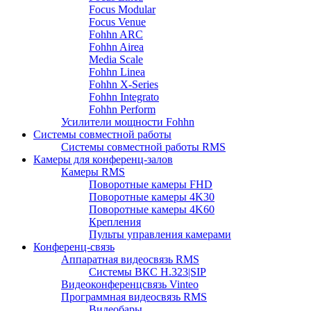
Focus Modular
Focus Venue
Fohhn ARC
Fohhn Airea
Media Scale
Fohhn Linea
Fohhn X-Series
Fohhn Integrato
Fohhn Perform
Усилители мощности Fohhn
Системы совместной работы
Системы совместной работы RMS
Камеры для конференц-залов
Камеры RMS
Поворотные камеры FHD
Поворотные камеры 4K30
Поворотные камеры 4K60
Крепления
Пульты управления камерами
Конференц-связь
Аппаратная видеосвязь RMS
Системы ВКС H.323|SIP
Видеоконференцсвязь Vinteo
Программная видеосвязь RMS
Видеобары