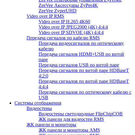
ZeeVee Аксессуары ZyPer4K
ZeeVee ZyperUHD
Video over IP RMS
Video over IP H.265 4K60
Video over IP JPEG2000 (4K) 4:4:4
Video over IP SDVOE (4K) 4:4:4
Передача сигналов по кабелю RMS
Передача видеосигналов по оптическому
кабелю
Передача сигналов HDMI+USB по витой
паре
Передача сигналов USB по витой паре
Передача сигналов по витой паре HDBaseT
4:2:0
Передача сигналов по витой паре HDBaseT
4:4:4
Передача сигналов по оптическому кабелю с
USB
Системы отображения
Видеостены
Видеостены светодиодные FlipChipCOB
ЖК панели для видеостен RMS
ЖК панели и мониторы
ЖК панели и мониторы AMS