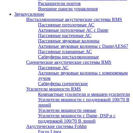
Расширители портов
Внешние панели управления
Звукоусиление
Инсталляционные акустические системы RMS
Пассивные потолочные АС
Активные потолочные АС с Dante
Пассивные настенные АС
Пассивные звуковые колонны
Активные звуковые колонны с Dante|AES67
Пассивные планарные АС
Сабвуферы инсталляционные
Сценические акустические системы RMS
Пассивные АС
Активные звуковые колонны с изменяемым
лучом
Сабвуферы сценические
Усилители мощности RMS
Компактные усилители и микшер-усилители
Усилители мощности с поддержкой 100/70 В
линий
Усилители мощности омные
Усилители мощности с Dante, DSP и с
поддержкой 100/70 В линий
Акустические системы Fohhn
Focus Linea