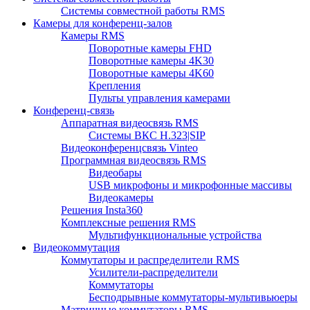
Системы совместной работы RMS
Камеры для конференц-залов
Камеры RMS
Поворотные камеры FHD
Поворотные камеры 4K30
Поворотные камеры 4K60
Крепления
Пульты управления камерами
Конференц-связь
Аппаратная видеосвязь RMS
Системы ВКС H.323|SIP
Видеоконференцсвязь Vinteo
Программная видеосвязь RMS
Видеобары
USB микрофоны и микрофонные массивы
Видеокамеры
Решения Insta360
Комплексные решения RMS
Мультифункциональные устройства
Видеокоммутация
Коммутаторы и распределители RMS
Усилители-распределители
Коммутаторы
Бесподрывные коммутаторы-мультивьюеры
Матричные коммутаторы RMS