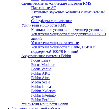
Сценические акустические системы RMS
Пассивные АС
Активные звуковые колонны с изменяемым
лучом
Сабвуферы сценические
Усилители мощности RMS
Компактные усилители и микшер-усилители
Усилители мощности с поддержкой 100/70 В
линий
Усилители мощности омные
Усилители мощности с Dante, DSP и с
поддержкой 100/70 В линий
Акустические системы Fohhn
Focus Linea
Focus Modular
Focus Venue
Fohhn ARC
Fohhn Airea
Media Scale
Fohhn Linea
Fohhn X-Series
Fohhn Integrato
Fohhn Perform
Усилители мощности Fohhn
Системы совместной работы