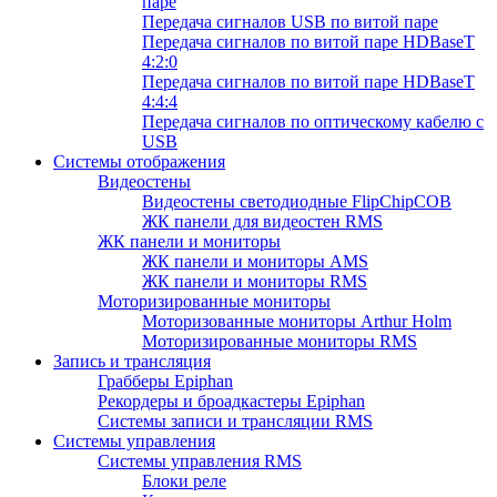
паре
Передача сигналов USB по витой паре
Передача сигналов по витой паре HDBaseT
4:2:0
Передача сигналов по витой паре HDBaseT
4:4:4
Передача сигналов по оптическому кабелю с
USB
Системы отображения
Видеостены
Видеостены светодиодные FlipChipCOB
ЖК панели для видеостен RMS
ЖК панели и мониторы
ЖК панели и мониторы AMS
ЖК панели и мониторы RMS
Моторизированные мониторы
Моторизованные мониторы Arthur Holm
Моторизированные мониторы RMS
Запись и трансляция
Грабберы Epiphan
Рекордеры и броадкастеры Epiphan
Системы записи и трансляции RMS
Системы управления
Системы управления RMS
Блоки реле