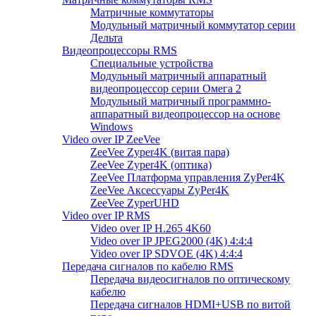
Матричные коммутаторы
Модульный матричный коммутатор серии
Дельта
Видеопроцессоры RMS
Специальные устройства
Модульный матричный аппаратный
видеопроцессор серии Омега 2
Модульный матричный программно-
аппаратный видеопроцессор на основе
Windows
Video over IP ZeeVee
ZeeVee Zyper4K (витая пара)
ZeeVee Zyper4K (оптика)
ZeeVee Платформа управления ZyPer4K
ZeeVee Аксессуары ZyPer4K
ZeeVee ZyperUHD
Video over IP RMS
Video over IP H.265 4K60
Video over IP JPEG2000 (4K) 4:4:4
Video over IP SDVOE (4K) 4:4:4
Передача сигналов по кабелю RMS
Передача видеосигналов по оптическому
кабелю
Передача сигналов HDMI+USB по витой