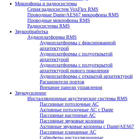
Микрофоны и радиосистемы
Серия радиосистем VoxFlex RMS
Проводные Dante/AES67 микрофоны RMS
Проводные микрофоны RMS
Радиосистемы RMS
Звукообработка
Аудиоплатформы RMS
Аудиоплатформы с фиксированной
архитектурой
Аудиоплатформы с полуоткрытой
архитектурой
Аудиоплатформы с полуоткрытой
архитектурой нового поколения
Аудиоплатформы с открытой архитектурой
Расширители портов
Внешние панели управления
Звукоусиление
Инсталляционные акустические системы RMS
Пассивные потолочные АС
Активные потолочные АС с Dante
Пассивные настенные АС
Пассивные звуковые колонны
Активные звуковые колонны с Dante|AES67
Пассивные планарные АС
Сабвуферы инсталляционные