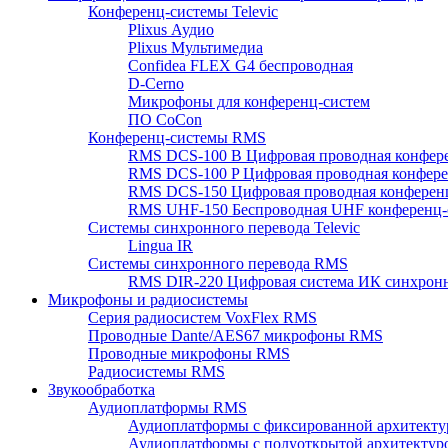
Конференц-системы Televic
Plixus Аудио
Plixus Мультимедиа
Confidea FLEX G4 беспроводная
D-Cerno
Микрофоны для конференц-систем
ПО CoCon
Конференц-системы RMS
RMS DCS-100 B Цифровая проводная конфере
RMS DCS-100 P Цифровая проводная конферен
RMS DCS-150 Цифровая проводная конференц
RMS UHF-150 Беспроводная UHF конференц-
Системы синхронного перевода Televic
Lingua IR
Системы синхронного перевода RMS
RMS DIR-220 Цифровая система ИК синхронн
Микрофоны и радиосистемы
Серия радиосистем VoxFlex RMS
Проводные Dante/AES67 микрофоны RMS
Проводные микрофоны RMS
Радиосистемы RMS
Звукообработка
Аудиоплатформы RMS
Аудиоплатформы с фиксированной архитекту
Аудиоплатформы с полуоткрытой архитектур