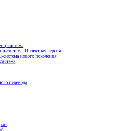
нц-система
ц-система. Проектная версия
-система нового поколения
система
ого перевода
рой
ой