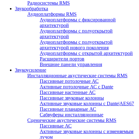
Радиосистемы RMS
Звукообработка
Аудиоплатформы RMS
Аудиоплатформы с фиксированной
архитектурой
Аудиоплатформы с полуоткрытой
архитектурой
Аудиоплатформы с полуоткрытой
архитектурой нового поколения
Аудиоплатформы с открытой архитектурой
Расширители портов
Внешние панели управления
Звукоусиление
Инсталляционные акустические системы RMS
Пассивные потолочные АС
Активные потолочные АС с Dante
Пассивные настенные АС
Пассивные звуковые колонны
Активные звуковые колонны с Dante|AES67
Пассивные планарные АС
Сабвуферы инсталляционные
Сценические акустические системы RMS
Пассивные АС
Активные звуковые колонны с изменяемым
лучом