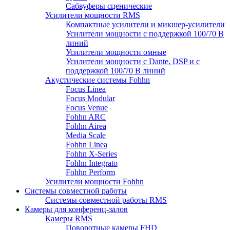
Сабвуферы сценические
Усилители мощности RMS
Компактные усилители и микшер-усилители
Усилители мощности с поддержкой 100/70 В
линий
Усилители мощности омные
Усилители мощности с Dante, DSP и с
поддержкой 100/70 В линий
Акустические системы Fohhn
Focus Linea
Focus Modular
Focus Venue
Fohhn ARC
Fohhn Airea
Media Scale
Fohhn Linea
Fohhn X-Series
Fohhn Integrato
Fohhn Perform
Усилители мощности Fohhn
Системы совместной работы
Системы совместной работы RMS
Камеры для конференц-залов
Камеры RMS
Поворотные камеры FHD