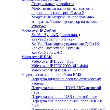
Специальные устройства
Модульный матричный аппаратный
видеопроцессор серии Омега 2
Модульный матричный программно-
аппаратный видеопроцессор на основе
Windows
Video over IP ZeeVee
ZeeVee Zyper4K (витая пара)
ZeeVee Zyper4K (оптика)
ZeeVee Платформа управления ZyPer4K
ZeeVee Аксессуары ZyPer4K
ZeeVee ZyperUHD
Video over IP RMS
Video over IP H.265 4K60
Video over IP JPEG2000 (4K) 4:4:4
Video over IP SDVOE (4K) 4:4:4
Передача сигналов по кабелю RMS
Передача видеосигналов по оптическому
кабелю
Передача сигналов HDMI+USB по витой
паре
Передача сигналов USB по витой паре
Передача сигналов по витой паре HDBaseT
4:2:0
Передача сигналов по витой паре HDBaseT