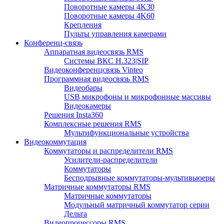
Поворотные камеры 4K30
Поворотные камеры 4K60
Крепления
Пульты управления камерами
Конференц-связь
Аппаратная видеосвязь RMS
Системы ВКС H.323|SIP
Видеоконференцсвязь Vinteo
Программная видеосвязь RMS
Видеобары
USB микрофоны и микрофонные массивы
Видеокамеры
Решения Insta360
Комплексные решения RMS
Мультифункциональные устройства
Видеокоммутация
Коммутаторы и распределители RMS
Усилители-распределители
Коммутаторы
Бесподрывные коммутаторы-мультивьюеры
Матричные коммутаторы RMS
Матричные коммутаторы
Модульный матричный коммутатор серии
Дельта
Видеопроцессоры RMS