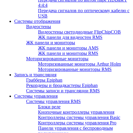
4:4:4
Передача сигналов по оптическому кабелю с
USB
Системы отображения
Видеостены
Видеостены светодиодные FlipChipCOB
ЖК панели для видеостен RMS
ЖК панели и мониторы
ЖК панели и мониторы AMS
ЖК панели и мониторы RMS
Моторизированные мониторы
Моторизованные мониторы Arthur Holm
Моторизированные мониторы RMS
Запись и трансляция
Грабберы Epiphan
Рекордеры и броадкастеры Epiphan
Системы записи и трансляции RMS
Системы управления
Системы управления RMS
Блоки реле
Кнопочные контроллеры управления
Контроллеры системы управления Basic
Контроллеры системы управления Pro
Панели управления с беспроводным