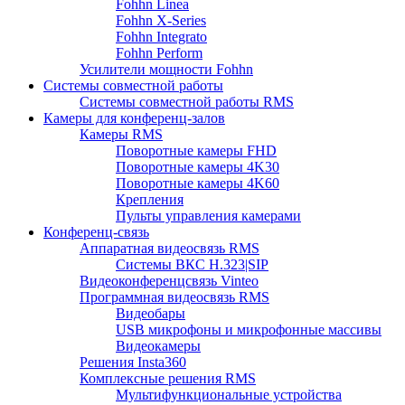
Fohhn Linea
Fohhn X-Series
Fohhn Integrato
Fohhn Perform
Усилители мощности Fohhn
Системы совместной работы
Системы совместной работы RMS
Камеры для конференц-залов
Камеры RMS
Поворотные камеры FHD
Поворотные камеры 4K30
Поворотные камеры 4K60
Крепления
Пульты управления камерами
Конференц-связь
Аппаратная видеосвязь RMS
Системы ВКС H.323|SIP
Видеоконференцсвязь Vinteo
Программная видеосвязь RMS
Видеобары
USB микрофоны и микрофонные массивы
Видеокамеры
Решения Insta360
Комплексные решения RMS
Мультифункциональные устройства