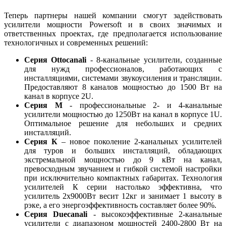
Теперь партнеры нашей компании смогут задействовать
усилители мощности Powersoft и в своих значимых и
ответственных проектах, где предполагается использование
технологичных и современных решений:
Серия Ottocanali
- 8-канальные усилители, созданные
для нужд профессионалов, работающих с
инсталляциями, системами звукоусиления и трансляции.
Предоставляют 8 каналов мощностью до 1500 Вт на
канал в корпусе 2U.
Серия М
- профессиональные 2- и 4-канальные
усилители мощностью до 1250Вт на канал в корпусе 1U.
Оптимальное решение для небольших и средних
инсталляций.
Серия К
– новое поколение 2-канальных усилителей
для туров и больших инсталляций, обладающих
экстрeмальной мощностью до 9 кВт на канал,
превосходным звучанием и гибкой системой настройки
при исключительно компактных габаритах. Технология
усилителей К серии настолько эффективна, что
усилитель 2х9000Вт весит 12кг и занимает 1 высоту в
рэке, а его энергоэффективность составляет более 90%.
Серия Duecanali
- высокоэффективные 2-канальные
усилители с диапазоном мощностей 2400-2800 Вт на