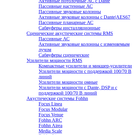
Активные потолочные АС с Dante
Пассивные настенные АС
Пассивные звуковые колонны
Активные звуковые колонны с Dante|AES67
Пассивные планарные АС
Сабвуферы инсталляционные
Сценические акустические системы RMS
Пассивные АС
Активные звуковые колонны с изменяемым
лучом
Сабвуферы сценические
Усилители мощности RMS
Компактные усилители и микшер-усилители
Усилители мощности с поддержкой 100/70 В
линий
Усилители мощности омные
Усилители мощности с Dante, DSP и с
поддержкой 100/70 В линий
Акустические системы Fohhn
Focus Linea
Focus Modular
Focus Venue
Fohhn ARC
Fohhn Airea
Media Scale