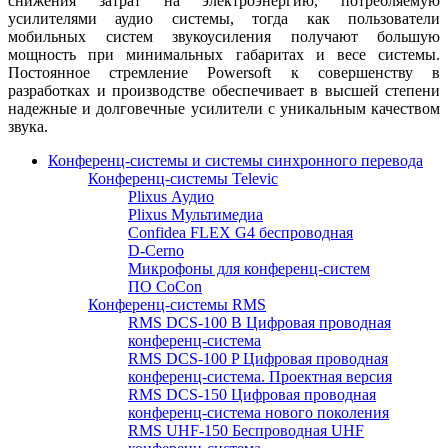
снижения затрат на электроэнергию, потребляемую
усилителями аудио системы, тогда как пользователи
мобильных систем звукоусиления получают большую
мощность при минимальных габаритах и весе системы.
Постоянное стремление Powersoft к совершенству в
разработках и производстве обеспечивает в высшей степени
надежные и долговечные усилители с уникальным качеством
звука.
Конференц-системы и системы синхронного перевода
Конференц-системы Televic
Plixus Аудио
Plixus Мультимедиа
Confidea FLEX G4 беспроводная
D-Cerno
Микрофоны для конференц-систем
ПО CoCon
Конференц-системы RMS
RMS DCS-100 B Цифровая проводная
конференц-система
RMS DCS-100 P Цифровая проводная
конференц-система. Проектная версия
RMS DCS-150 Цифровая проводная
конференц-система нового поколения
RMS UHF-150 Беспроводная UHF