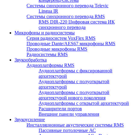
конференц-система
Системы синхронного перевода Televic
Lingua IR
Системы синхронного перевода RMS
RMS DIR-220 Цифровая система ИК
синхронного перевода
Микрофоны и радиосистемы
Серия радиосистем VoxFlex RMS
Проводные Dante/AES67 микрофоны RMS
Проводные микрофоны RMS
Радиосистемы RMS
Звукообработка
Аудиоплатформы RMS
Аудиоплатформы с фиксированной
архитектурой
Аудиоплатформы с полуоткрытой
архитектурой
Аудиоплатформы с полуоткрытой
архитектурой нового поколения
Аудиоплатформы с открытой архитектурой
Расширители портов
Внешние панели управления
Звукоусиление
Инсталляционные акустические системы RMS
Пассивные потолочные АС