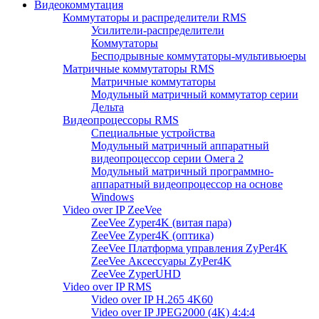
Видеокоммутация
Коммутаторы и распределители RMS
Усилители-распределители
Коммутаторы
Бесподрывные коммутаторы-мультивьюеры
Матричные коммутаторы RMS
Матричные коммутаторы
Модульный матричный коммутатор серии
Дельта
Видеопроцессоры RMS
Специальные устройства
Модульный матричный аппаратный
видеопроцессор серии Омега 2
Модульный матричный программно-
аппаратный видеопроцессор на основе
Windows
Video over IP ZeeVee
ZeeVee Zyper4K (витая пара)
ZeeVee Zyper4K (оптика)
ZeeVee Платформа управления ZyPer4K
ZeeVee Аксессуары ZyPer4K
ZeeVee ZyperUHD
Video over IP RMS
Video over IP H.265 4K60
Video over IP JPEG2000 (4K) 4:4:4