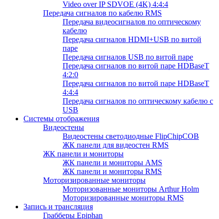
Video over IP SDVOE (4K) 4:4:4
Передача сигналов по кабелю RMS
Передача видеосигналов по оптическому
кабелю
Передача сигналов HDMI+USB по витой
паре
Передача сигналов USB по витой паре
Передача сигналов по витой паре HDBaseT
4:2:0
Передача сигналов по витой паре HDBaseT
4:4:4
Передача сигналов по оптическому кабелю с
USB
Системы отображения
Видеостены
Видеостены светодиодные FlipChipCOB
ЖК панели для видеостен RMS
ЖК панели и мониторы
ЖК панели и мониторы AMS
ЖК панели и мониторы RMS
Моторизированные мониторы
Моторизованные мониторы Arthur Holm
Моторизированные мониторы RMS
Запись и трансляция
Грабберы Epiphan