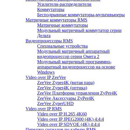
Усилители-распределители
Коммутаторы
Бесподрывные коммутаторы-мультивьюеры
Матричные коммутаторы RMS
Матричные коммутаторы
Модульный матричный коммутатор серии
Дельта
Видеопроцессоры RMS
Специальные устройства
Модульный матричный аппаратный
видеопроцессор серии Омега 2
Модульный матричный программно-
аппаратный видеопроцессор на основе
Windows
Video over IP ZeeVee
ZeeVee Zyper4K (витая пара)
ZeeVee Zyper4K (оптика)
ZeeVee Платформа управления ZyPer4K
ZeeVee Аксессуары ZyPer4K
ZeeVee ZyperUHD
Video over IP RMS
Video over IP H.265 4K60
Video over IP JPEG2000 (4K) 4:4:4
Video over IP SDVOE (4K) 4:4:4
Передача сигналов по кабелю RMS