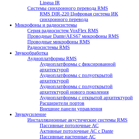
Lingua IR
Системы синхронного перевода RMS
RMS DIR-220 Цифровая система ИК
синхронного перевода
Микрофоны и радиосистемы
Серия радиосистем VoxFlex RMS
Проводные Dante/AES67 микрофоны RMS
Проводные микрофоны RMS
Радиосистемы RMS
Звукообработка
Аудиоплатформы RMS
Аудиоплатформы с фиксированной
архитектурой
Аудиоплатформы с полуоткрытой
архитектурой
Аудиоплатформы с полуоткрытой
архитектурой нового поколения
Аудиоплатформы с открытой архитектурой
Расширители портов
Внешние панели управления
Звукоусиление
Инсталляционные акустические системы RMS
Пассивные потолочные АС
Активные потолочные АС с Dante
Пассивные настенные АС