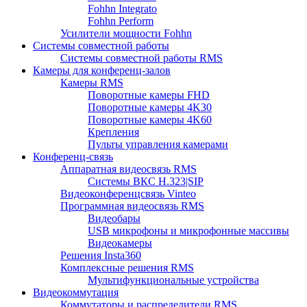
Fohhn Integrato
Fohhn Perform
Усилители мощности Fohhn
Системы совместной работы
Системы совместной работы RMS
Камеры для конференц-залов
Камеры RMS
Поворотные камеры FHD
Поворотные камеры 4K30
Поворотные камеры 4K60
Крепления
Пульты управления камерами
Конференц-связь
Аппаратная видеосвязь RMS
Системы ВКС H.323|SIP
Видеоконференцсвязь Vinteo
Программная видеосвязь RMS
Видеобары
USB микрофоны и микрофонные массивы
Видеокамеры
Решения Insta360
Комплексные решения RMS
Мультифункциональные устройства
Видеокоммутация
Коммутаторы и распределители RMS