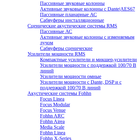
Пассивные звуковые колонны
Активные звуковые колонны с Dante|AES67
Пассивные планарные АС
Сабвуферы инсталляционные
Сценические акустические системы RMS
Пассивные АС
Активные звуковые колонны с изменяемым
лучом
Сабвуферы сценические
Усилители мощности RMS
Компактные усилители и микшер-усилители
Усилители мощности с поддержкой 100/70 В
линий
Усилители мощности омные
Усилители мощности с Dante, DSP и с
поддержкой 100/70 В линий
Акустические системы Fohhn
Focus Linea
Focus Modular
Focus Venue
Fohhn ARC
Fohhn Airea
Media Scale
Fohhn Linea
Fohhn X-Series