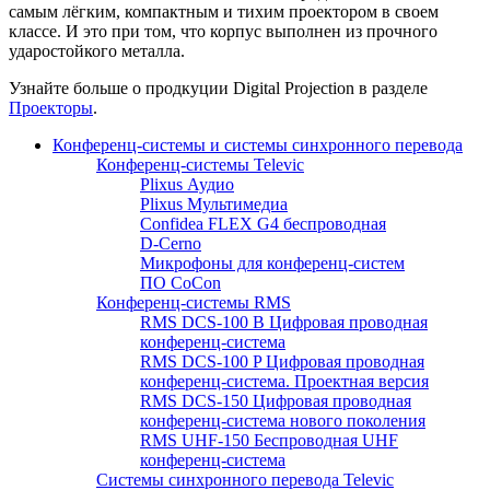
самым лёгким, компактным и тихим проектором в своем
классе. И это при том, что корпус выполнен из прочного
ударостойкого металла.
Узнайте больше о продкуции Digital Projection в разделе
Проекторы
.
Конференц-системы и системы синхронного перевода
Конференц-системы Televic
Plixus Аудио
Plixus Мультимедиа
Confidea FLEX G4 беспроводная
D-Cerno
Микрофоны для конференц-систем
ПО CoCon
Конференц-системы RMS
RMS DCS-100 B Цифровая проводная
конференц-система
RMS DCS-100 P Цифровая проводная
конференц-система. Проектная версия
RMS DCS-150 Цифровая проводная
конференц-система нового поколения
RMS UHF-150 Беспроводная UHF
конференц-система
Системы синхронного перевода Televic