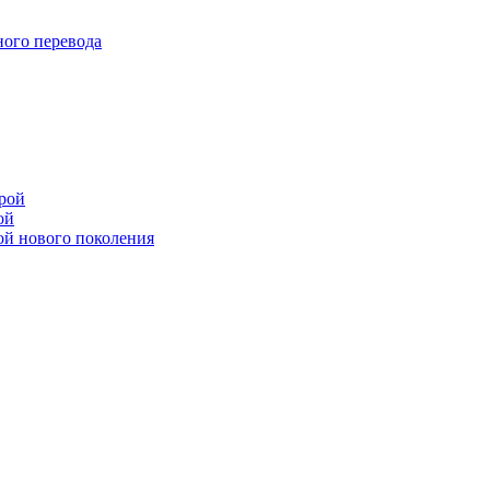
ого перевода
рой
ой
ой нового поколения