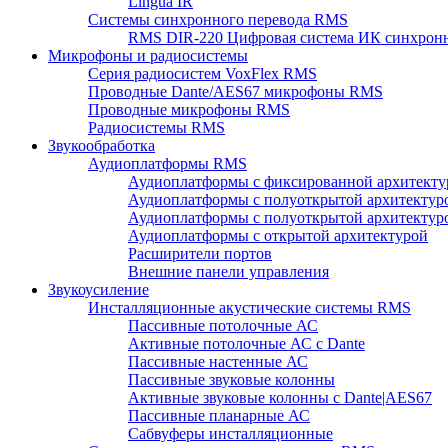
Lingua IR
Системы синхронного перевода RMS
RMS DIR-220 Цифровая система ИК синхронн
Микрофоны и радиосистемы
Серия радиосистем VoxFlex RMS
Проводные Dante/AES67 микрофоны RMS
Проводные микрофоны RMS
Радиосистемы RMS
Звукообработка
Аудиоплатформы RMS
Аудиоплатформы с фиксированной архитекту
Аудиоплатформы с полуоткрытой архитектур
Аудиоплатформы с полуоткрытой архитектур
Аудиоплатформы с открытой архитектурой
Расширители портов
Внешние панели управления
Звукоусиление
Инсталляционные акустические системы RMS
Пассивные потолочные АС
Активные потолочные АС с Dante
Пассивные настенные АС
Пассивные звуковые колонны
Активные звуковые колонны с Dante|AES67
Пассивные планарные АС
Сабвуферы инсталляционные