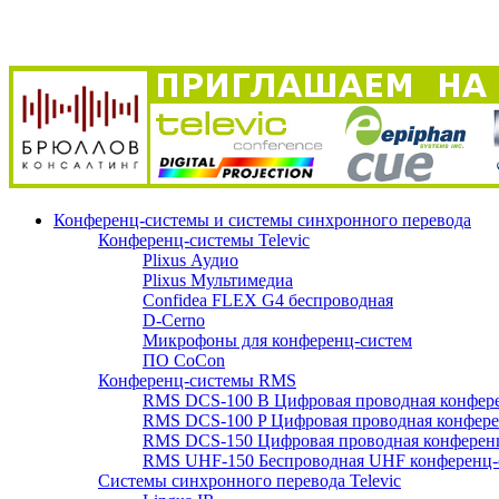
Конференц-системы и системы синхронного перевода
Конференц-системы Televic
Plixus Аудио
Plixus Мультимедиа
Confidea FLEX G4 беспроводная
D-Cerno
Микрофоны для конференц-систем
ПО CoCon
Конференц-системы RMS
RMS DCS-100 B Цифровая проводная конфере
RMS DCS-100 P Цифровая проводная конферен
RMS DCS-150 Цифровая проводная конференц
RMS UHF-150 Беспроводная UHF конференц-
Системы синхронного перевода Televic