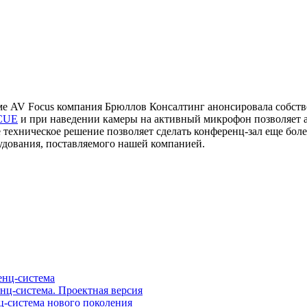
е AV Focus компания Брюллов Консалтинг анонсировала собстве
CUE
и при наведении камеры на активный микрофон позволяет 
ое техническое решение позволяет сделать конференц-зал еще б
удования, поставляемого нашей компанией.
нц-система
ц-система. Проектная версия
-система нового поколения