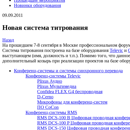
Прошедшие мероприятия
Новинки оборудования
09.09.2011
Новая система титрования
Назад
На прошедшем 7-8 сентября в Москве профессиональном форум
Система титрования построена на базе оборудования
Televic
и
выступающем (имя, должность и т.п.). Помимо того, что данн
дополнительный козырь при реализации проектов на базе обор
Конференц-системы и системы синхронного перевода
Конференц-системы Televic
Plixus Аудио
Plixus Мультимедиа
Confidea FLEX G4 беспроводная
D-Cerno
Микрофоны для конференц-систем
ПО CoCon
Конференц-системы RMS
RMS DCS-100 B Цифровая проводная конфере
RMS DCS-100 P Цифровая проводная конферен
RMS DCS-150 Цифровая проводная конференц