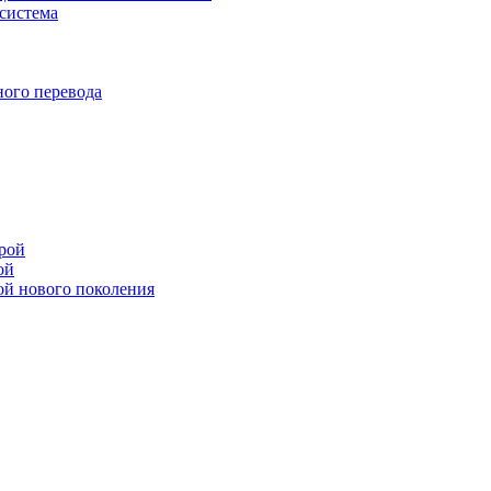
система
ого перевода
рой
ой
ой нового поколения