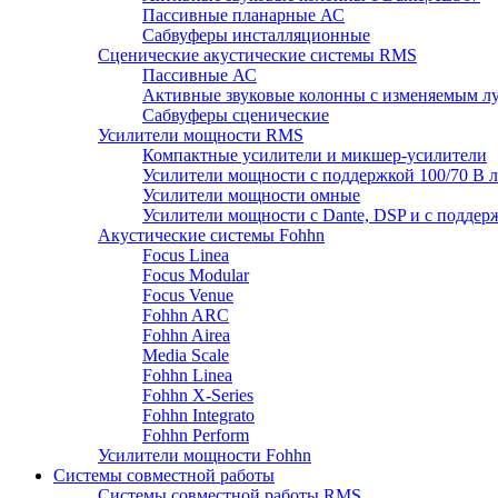
Пассивные планарные АС
Сабвуферы инсталляционные
Сценические акустические системы RMS
Пассивные АС
Активные звуковые колонны с изменяемым л
Сабвуферы сценические
Усилители мощности RMS
Компактные усилители и микшер-усилители
Усилители мощности с поддержкой 100/70 В 
Усилители мощности омные
Усилители мощности с Dante, DSP и с поддер
Акустические системы Fohhn
Focus Linea
Focus Modular
Focus Venue
Fohhn ARC
Fohhn Airea
Media Scale
Fohhn Linea
Fohhn X-Series
Fohhn Integrato
Fohhn Perform
Усилители мощности Fohhn
Системы совместной работы
Системы совместной работы RMS