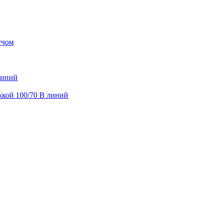
учом
линий
жкой 100/70 В линий