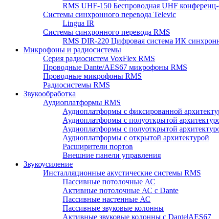
RMS UHF-150 Беспроводная UHF конференц-
Системы синхронного перевода Televic
Lingua IR
Системы синхронного перевода RMS
RMS DIR-220 Цифровая система ИК синхронн
Микрофоны и радиосистемы
Серия радиосистем VoxFlex RMS
Проводные Dante/AES67 микрофоны RMS
Проводные микрофоны RMS
Радиосистемы RMS
Звукообработка
Аудиоплатформы RMS
Аудиоплатформы с фиксированной архитекту
Аудиоплатформы с полуоткрытой архитектур
Аудиоплатформы с полуоткрытой архитектур
Аудиоплатформы с открытой архитектурой
Расширители портов
Внешние панели управления
Звукоусиление
Инсталляционные акустические системы RMS
Пассивные потолочные АС
Активные потолочные АС с Dante
Пассивные настенные АС
Пассивные звуковые колонны
Активные звуковые колонны с Dante|AES67