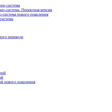
нц-система
ц-система. Проектная версия
-система нового поколения
система
ого перевода
рой
ой
ой нового поколения