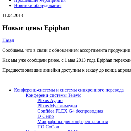
Прошедшие мероприятия
Новинки оборудования
11.04.2013
Новые цены Epiphan
Назад
Сообщаем, что в связи с обновлением ассортимента продукции, 
Как мы уже сообщали ранее, с 1 мая 2013 года Epiphan перехо
Предшествовавшие линейки доступны к заказу до конца апреля
Конференц-системы и системы синхронного перевода
Конференц-системы Televic
Plixus Аудио
Plixus Мультимедиа
Confidea FLEX G4 беспроводная
D-Cerno
Микрофоны для конференц-систем
ПО CoCon