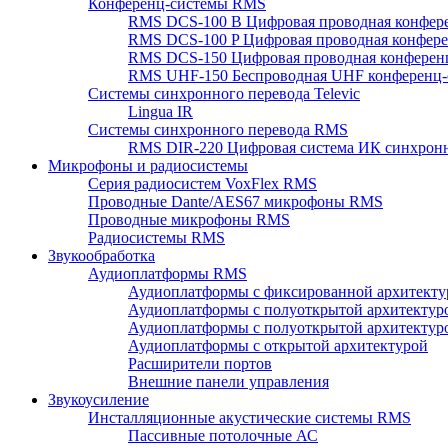
Конференц-системы RMS
RMS DCS-100 B Цифровая проводная конфере
RMS DCS-100 P Цифровая проводная конферен
RMS DCS-150 Цифровая проводная конференц
RMS UHF-150 Беспроводная UHF конференц-
Системы синхронного перевода Televic
Lingua IR
Системы синхронного перевода RMS
RMS DIR-220 Цифровая система ИК синхронн
Микрофоны и радиосистемы
Серия радиосистем VoxFlex RMS
Проводные Dante/AES67 микрофоны RMS
Проводные микрофоны RMS
Радиосистемы RMS
Звукообработка
Аудиоплатформы RMS
Аудиоплатформы с фиксированной архитекту
Аудиоплатформы с полуоткрытой архитектур
Аудиоплатформы с полуоткрытой архитектур
Аудиоплатформы с открытой архитектурой
Расширители портов
Внешние панели управления
Звукоусиление
Инсталляционные акустические системы RMS
Пассивные потолочные АС