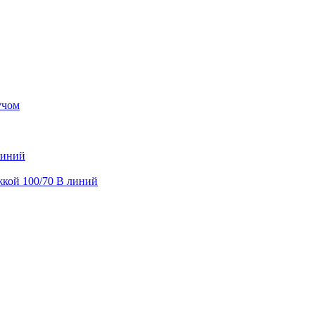
учом
линий
жкой 100/70 В линий