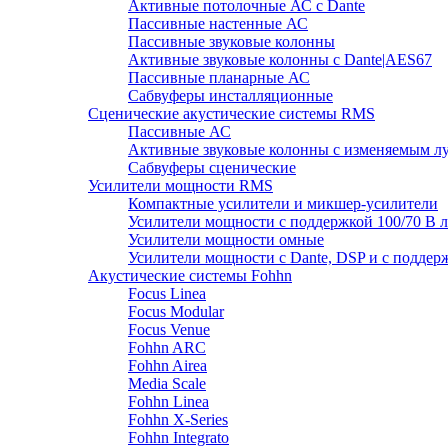
Активные потолочные АС с Dante
Пассивные настенные АС
Пассивные звуковые колонны
Активные звуковые колонны с Dante|AES67
Пассивные планарные АС
Сабвуферы инсталляционные
Сценические акустические системы RMS
Пассивные АС
Активные звуковые колонны с изменяемым л
Сабвуферы сценические
Усилители мощности RMS
Компактные усилители и микшер-усилители
Усилители мощности с поддержкой 100/70 В 
Усилители мощности омные
Усилители мощности с Dante, DSP и с поддер
Акустические системы Fohhn
Focus Linea
Focus Modular
Focus Venue
Fohhn ARC
Fohhn Airea
Media Scale
Fohhn Linea
Fohhn X-Series
Fohhn Integrato