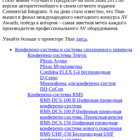
стало звание «Лучшего Продукта» на InfoComm 2013 по
версии авторитетнейшего в своем сегменте издания
Commercial Integrator. А на днях стало известно, что Titan
вышел в финал международного ежегодного конкурса AV
Awards, победа в котором – самая заветная мечта каждого
производителя профессионального AV оборудования.
Узнайте больше о проекторе Titan
здесь
.
Конференц-системы и системы синхронного перевода
Конференц-системы Televic
Plixus Аудио
Plixus Мультимедиа
Confidea FLEX G4 беспроводная
D-Cerno
Микрофоны для конференц-систем
ПО CoCon
Конференц-системы RMS
RMS DCS-100 B Цифровая проводная
конференц-система
RMS DCS-100 P Цифровая проводная
конференц-система. Проектная версия
RMS DCS-150 Цифровая проводная
конференц-система нового поколения
RMS UHF-150 Беспроводная UHF
конференц-система