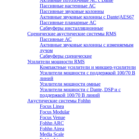
Активные потолочные АС с Dante
Пассивные настенные АС
Пассивные звуковые колонны
Активные звуковые колонны с Dante|AES67
Пассивные планарные АС
Сабвуферы инсталляционные
Сценические акустические системы RMS
Пассивные АС
Активные звуковые колонны с изменяемым
лучом
Сабвуферы сценические
Усилители мощности RMS
Компактные усилители и микшер-усилители
Усилители мощности с поддержкой 100/70 В
линий
Усилители мощности омные
Усилители мощности с Dante, DSP и с
поддержкой 100/70 В линий
Акустические системы Fohhn
Focus Linea
Focus Modular
Focus Venue
Fohhn ARC
Fohhn Airea
Media Scale