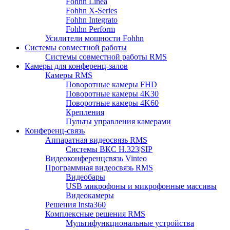
Fohhn Linea
Fohhn X-Series
Fohhn Integrato
Fohhn Perform
Усилители мощности Fohhn
Системы совместной работы
Системы совместной работы RMS
Камеры для конференц-залов
Камеры RMS
Поворотные камеры FHD
Поворотные камеры 4K30
Поворотные камеры 4K60
Крепления
Пульты управления камерами
Конференц-связь
Аппаратная видеосвязь RMS
Системы ВКС H.323|SIP
Видеоконференцсвязь Vinteo
Программная видеосвязь RMS
Видеобары
USB микрофоны и микрофонные массивы
Видеокамеры
Решения Insta360
Комплексные решения RMS
Мультифункциональные устройства