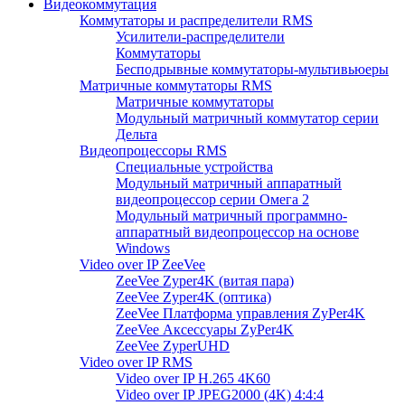
Видеокоммутация
Коммутаторы и распределители RMS
Усилители-распределители
Коммутаторы
Бесподрывные коммутаторы-мультивьюеры
Матричные коммутаторы RMS
Матричные коммутаторы
Модульный матричный коммутатор серии
Дельта
Видеопроцессоры RMS
Специальные устройства
Модульный матричный аппаратный
видеопроцессор серии Омега 2
Модульный матричный программно-
аппаратный видеопроцессор на основе
Windows
Video over IP ZeeVee
ZeeVee Zyper4K (витая пара)
ZeeVee Zyper4K (оптика)
ZeeVee Платформа управления ZyPer4K
ZeeVee Аксессуары ZyPer4K
ZeeVee ZyperUHD
Video over IP RMS
Video over IP H.265 4K60
Video over IP JPEG2000 (4K) 4:4:4