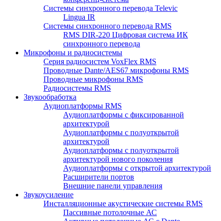
Системы синхронного перевода Televic
Lingua IR
Системы синхронного перевода RMS
RMS DIR-220 Цифровая система ИК
синхронного перевода
Микрофоны и радиосистемы
Серия радиосистем VoxFlex RMS
Проводные Dante/AES67 микрофоны RMS
Проводные микрофоны RMS
Радиосистемы RMS
Звукообработка
Аудиоплатформы RMS
Аудиоплатформы с фиксированной
архитектурой
Аудиоплатформы с полуоткрытой
архитектурой
Аудиоплатформы с полуоткрытой
архитектурой нового поколения
Аудиоплатформы с открытой архитектурой
Расширители портов
Внешние панели управления
Звукоусиление
Инсталляционные акустические системы RMS
Пассивные потолочные АС