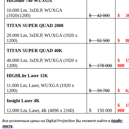
HIGHlite 740 WUXGA
10.000 Lm, 3xDLP, WUXGA
(1920x1200)
$
42 000
$
3
TITAN SUPER QUAD 2000
20.000 Lm, 3xDLP, WUXGA (1920 x
1200)
$
92 500
$
8
TITAN SUPER QUAD 40K
40.000 Lm, 3xDLP, WUXGA (1920 x
$
1
1200)
$
178 000
800
HIGHLite Laser 11K
11.000 Lm, Laser, WUXGA (1920 x
1200)
$
59 700
$ 62
Insight Laser 4K
$
1
12.000 Lm, Laser, 4K (4096 x 2160)
$
150 000
000
Все розничные цены на Digital Projection Вы можете найти в
прайс-
листе
.