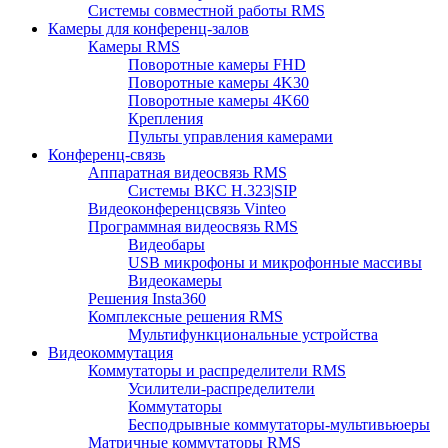
Системы совместной работы RMS
Камеры для конференц-залов
Камеры RMS
Поворотные камеры FHD
Поворотные камеры 4K30
Поворотные камеры 4K60
Крепления
Пульты управления камерами
Конференц-связь
Аппаратная видеосвязь RMS
Системы ВКС H.323|SIP
Видеоконференцсвязь Vinteo
Программная видеосвязь RMS
Видеобары
USB микрофоны и микрофонные массивы
Видеокамеры
Решения Insta360
Комплексные решения RMS
Мультифункциональные устройства
Видеокоммутация
Коммутаторы и распределители RMS
Усилители-распределители
Коммутаторы
Бесподрывные коммутаторы-мультивьюеры
Матричные коммутаторы RMS