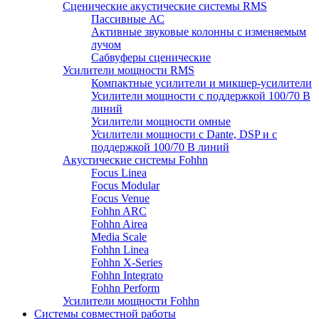
Сценические акустические системы RMS
Пассивные АС
Активные звуковые колонны с изменяемым
лучом
Сабвуферы сценические
Усилители мощности RMS
Компактные усилители и микшер-усилители
Усилители мощности с поддержкой 100/70 В
линий
Усилители мощности омные
Усилители мощности с Dante, DSP и с
поддержкой 100/70 В линий
Акустические системы Fohhn
Focus Linea
Focus Modular
Focus Venue
Fohhn ARC
Fohhn Airea
Media Scale
Fohhn Linea
Fohhn X-Series
Fohhn Integrato
Fohhn Perform
Усилители мощности Fohhn
Системы совместной работы