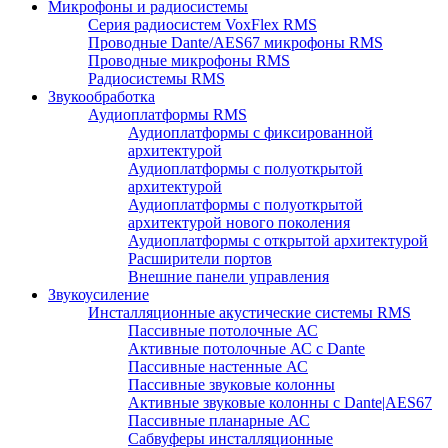
Микрофоны и радиосистемы
Серия радиосистем VoxFlex RMS
Проводные Dante/AES67 микрофоны RMS
Проводные микрофоны RMS
Радиосистемы RMS
Звукообработка
Аудиоплатформы RMS
Аудиоплатформы с фиксированной
архитектурой
Аудиоплатформы с полуоткрытой
архитектурой
Аудиоплатформы с полуоткрытой
архитектурой нового поколения
Аудиоплатформы с открытой архитектурой
Расширители портов
Внешние панели управления
Звукоусиление
Инсталляционные акустические системы RMS
Пассивные потолочные АС
Активные потолочные АС с Dante
Пассивные настенные АС
Пассивные звуковые колонны
Активные звуковые колонны с Dante|AES67
Пассивные планарные АС
Сабвуферы инсталляционные