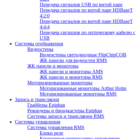
Передача сигналов USB по витой паре
Передача сигналов по витой паре HDBaseT
4:2:0
Передача сигналов по витой паре HDBaseT
4:4:4
Передача сигналов по оптическому кабелю с
USB
Системы отображения
Видеостены
Видеостены светодиодные FlipChipCOB
ЖК панели для видеостен RMS
ЖК панели и мониторы
ЖК панели и мониторы AMS
ЖК панели и мониторы RMS
Моторизированные мониторы
Моторизованные мониторы Arthur Holm
Моторизированные мониторы RMS
Запись и трансляция
Грабберы Epiphan
Рекордеры и броадкастеры Epiphan
Системы записи и трансляции RMS
Системы управления
Системы управления RMS
Блоки реле
Кнопочные контроллеры управления