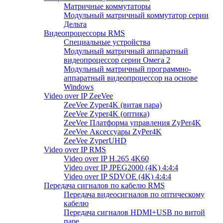
Матричные коммутаторы
Модульный матричный коммутатор серии
Дельта
Видеопроцессоры RMS
Специальные устройства
Модульный матричный аппаратный
видеопроцессор серии Омега 2
Модульный матричный программно-
аппаратный видеопроцессор на основе
Windows
Video over IP ZeeVee
ZeeVee Zyper4K (витая пара)
ZeeVee Zyper4K (оптика)
ZeeVee Платформа управления ZyPer4K
ZeeVee Аксессуары ZyPer4K
ZeeVee ZyperUHD
Video over IP RMS
Video over IP H.265 4K60
Video over IP JPEG2000 (4K) 4:4:4
Video over IP SDVOE (4K) 4:4:4
Передача сигналов по кабелю RMS
Передача видеосигналов по оптическому
кабелю
Передача сигналов HDMI+USB по витой
паре