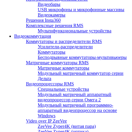
Видеобары
USB микрофоны и микрофонные массивы
Видеокамеры
Решения Insta360
Комплексные решения RMS
Мультифункциональные устройства
Видеокоммутация
Коммутаторы и распределители RMS
Усилители-распределители
Коммутаторы
Бесподрывные коммутаторы-мультивьюеры
Матричные коммутаторы RMS
Матричные коммутаторы
Модульный матричный коммутатор серии
Дельта
Видеопроцессоры RMS
Специальные устройства
Модульный матричный аппаратный
видеопроцессор серии Омега 2
Модульный матричный программно-
аппаратный видеопроцессор на основе
Windows
Video over IP ZeeVee
ZeeVee Zyper4K (витая пара)
ZeeVee Zyper4K (оптика)