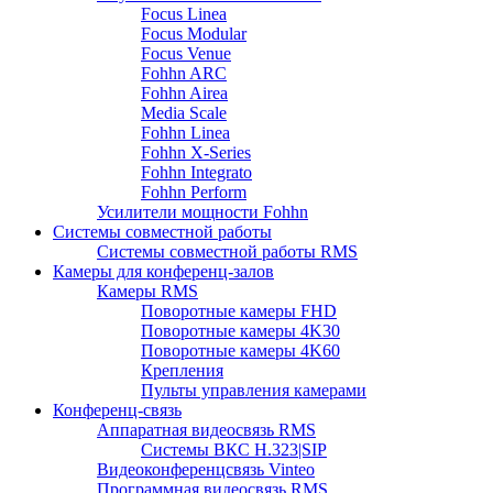
Focus Linea
Focus Modular
Focus Venue
Fohhn ARC
Fohhn Airea
Media Scale
Fohhn Linea
Fohhn X-Series
Fohhn Integrato
Fohhn Perform
Усилители мощности Fohhn
Системы совместной работы
Системы совместной работы RMS
Камеры для конференц-залов
Камеры RMS
Поворотные камеры FHD
Поворотные камеры 4K30
Поворотные камеры 4K60
Крепления
Пульты управления камерами
Конференц-связь
Аппаратная видеосвязь RMS
Системы ВКС H.323|SIP
Видеоконференцсвязь Vinteo
Программная видеосвязь RMS