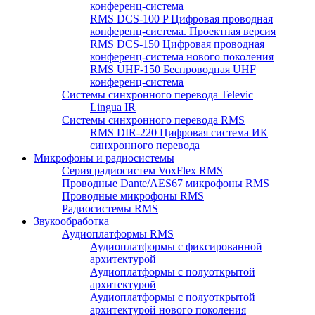
конференц-система
RMS DCS-100 P Цифровая проводная
конференц-система. Проектная версия
RMS DCS-150 Цифровая проводная
конференц-система нового поколения
RMS UHF-150 Беспроводная UHF
конференц-система
Системы синхронного перевода Televic
Lingua IR
Системы синхронного перевода RMS
RMS DIR-220 Цифровая система ИК
синхронного перевода
Микрофоны и радиосистемы
Серия радиосистем VoxFlex RMS
Проводные Dante/AES67 микрофоны RMS
Проводные микрофоны RMS
Радиосистемы RMS
Звукообработка
Аудиоплатформы RMS
Аудиоплатформы с фиксированной
архитектурой
Аудиоплатформы с полуоткрытой
архитектурой
Аудиоплатформы с полуоткрытой
архитектурой нового поколения