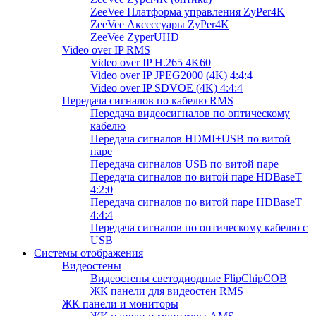
ZeeVee Платформа управления ZyPer4K
ZeeVee Аксессуары ZyPer4K
ZeeVee ZyperUHD
Video over IP RMS
Video over IP H.265 4K60
Video over IP JPEG2000 (4K) 4:4:4
Video over IP SDVOE (4K) 4:4:4
Передача сигналов по кабелю RMS
Передача видеосигналов по оптическому
кабелю
Передача сигналов HDMI+USB по витой
паре
Передача сигналов USB по витой паре
Передача сигналов по витой паре HDBaseT
4:2:0
Передача сигналов по витой паре HDBaseT
4:4:4
Передача сигналов по оптическому кабелю с
USB
Системы отображения
Видеостены
Видеостены светодиодные FlipChipCOB
ЖК панели для видеостен RMS
ЖК панели и мониторы