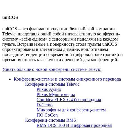
uniCOS
uniCOS – это флагман продукции бельгийской компании
Televic, представляющий собой интерактивную конференц-
систему «всё-в-одном» с сенсорными панелями на каждом
пульте. Встраиваемые в поверхность стола пульты uniCOS
спроектированы в элегантном дизайне, воплотившем
последние тенденции современной цифровой электроники и
преемственность классических решений для конференций.
Узнать больше о новой конференц-системе Televic
Конференц-системы и системы синхронного перевода
Конференц-системы Televic
Plixus Аудио
Plixus Мультимедиа
Confidea FLEX G4 беспроводная
D-Cerno
Микрофоны для конференц-систем
ПО CoCon
Конференц-системы RMS
RMS DCS-100 B Цифровая проводная