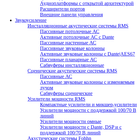
Аудиоплатформы с открытой архитектурой
Расширители портов
Внешние панели управления
Звукоусиление
Инсталляционные акустические системы RMS
Пассивные потолочные АС
Активные потолочные АС с Dante
Пассивные настенные АС
Пассивные звуковые колонны
Активные звуковые колонны с Dante|AES67
Пассивные планарные АС
Сабвуферы инсталляционные
Сценические акустические системы RMS
Пассивные АС
Активные звуковые колонны с изменяемым
лучом
Сабвуферы сценические
Усилители мощности RMS
Компактные усилители и микшер-усилители
Усилители мощности с поддержкой 100/70 В
линий
Усилители мощности омные
Усилители мощности с Dante, DSP и с
поддержкой 100/70 В линий
Акустические системы Fohhn