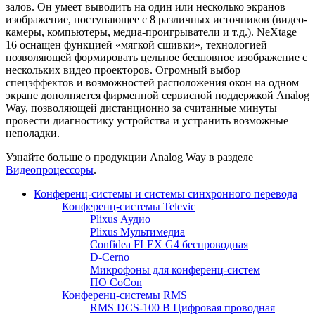
залов. Он умеет выводить на один или несколько экранов
изображение, поступающее с 8 различных источников (видео-
камеры, компьютеры, медиа-проигрыватели и т.д.). NeXtage
16 оснащен функцией «мягкой сшивки», технологией
позволяющей формировать цельное бесшовное изображение с
нескольких видео проекторов. Огромный выбор
спецэффектов и возможностей расположения окон на одном
экране дополняется фирменной сервисной поддержкой Analog
Way, позволяющей дистанционно за считанные минуты
провести диагностику устройства и устранить возможные
неполадки.
Узнайте больше о продукции Analog Way в разделе
Видеопроцессоры
.
Конференц-системы и системы синхронного перевода
Конференц-системы Televic
Plixus Аудио
Plixus Мультимедиа
Confidea FLEX G4 беспроводная
D-Cerno
Микрофоны для конференц-систем
ПО CoCon
Конференц-системы RMS
RMS DCS-100 B Цифровая проводная