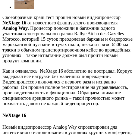
Своеобразный краш-тест прошёл новый видеопроцессор
NeXtage 16
от известного французского производителя
Analog Way
. Процессор положили в багажник одного
участников экстремального ралли Rallye Aïcha des Gazelles
Morocco, который 15 суток преодолевал барханы и бездорожье
марокканской пустыни в тучах пыли, песка и грязи. 6500 км
тряски в обычном транспортировочном кейсе во враждебных
условиях – такое испытание должен был пройти новый
продукт компании.
Как и ожидалось, NeXtage 16 абсолютно не пострадал. Корпус
выдержал все нагрузки без малейших повреждений.
Видеопроцессор включился с первого раза и исправно
работал. Он прошел полное тестирование на управляемость,
производительность и функционал. Обращаем внимание
специалистов арендного рынка – такой прочностью может
похвастать далеко не каждый видеопроцессор.
NeXtage 16
Новый видеопроцессор Analog Way спроектирован для
интенсивного использования в условиях крупных конференц-