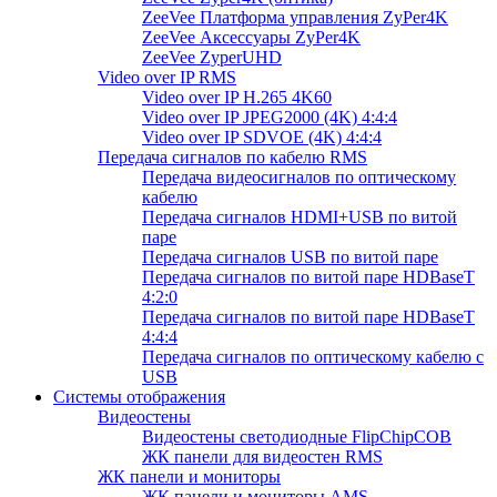
ZeeVee Платформа управления ZyPer4K
ZeeVee Аксессуары ZyPer4K
ZeeVee ZyperUHD
Video over IP RMS
Video over IP H.265 4K60
Video over IP JPEG2000 (4K) 4:4:4
Video over IP SDVOE (4K) 4:4:4
Передача сигналов по кабелю RMS
Передача видеосигналов по оптическому
кабелю
Передача сигналов HDMI+USB по витой
паре
Передача сигналов USB по витой паре
Передача сигналов по витой паре HDBaseT
4:2:0
Передача сигналов по витой паре HDBaseT
4:4:4
Передача сигналов по оптическому кабелю с
USB
Системы отображения
Видеостены
Видеостены светодиодные FlipChipCOB
ЖК панели для видеостен RMS
ЖК панели и мониторы
ЖК панели и мониторы AMS