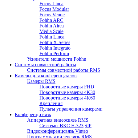
Focus Linea
Focus Modular
Focus Venue
Fohhn ARC
Fohhn Airea
Media Scale
Fohhn Linea
Fohhn X-Series
Fohhn Integrato
Fohhn Perform
Усилители мощности Fohhn
Системы совместной работы
Системы совместной работы RMS
Камеры для конференц-залов
Камеры RMS
Поворотные камеры FHD
Поворотные камеры 4K30
Поворотные камеры 4K60
Крепления
Пульты управления камерами
Конференц-связь
Аппаратная видеосвязь RMS
Системы ВКС H.323|SIP
Видеоконференцсвязь Vinteo
Программная видеосвязь RMS