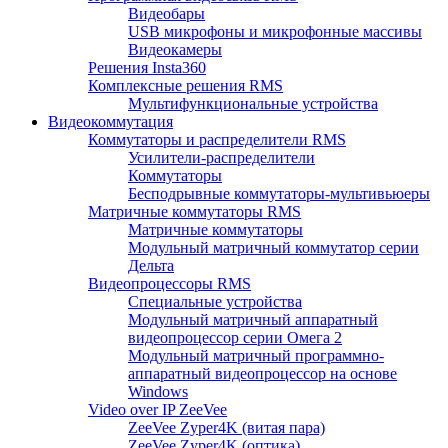
Видеобары
USB микрофоны и микрофонные массивы
Видеокамеры
Решения Insta360
Комплексные решения RMS
Мультифункциональные устройства
Видеокоммутация
Коммутаторы и распределители RMS
Усилители-распределители
Коммутаторы
Бесподрывные коммутаторы-мультивьюеры
Матричные коммутаторы RMS
Матричные коммутаторы
Модульный матричный коммутатор серии
Дельта
Видеопроцессоры RMS
Специальные устройства
Модульный матричный аппаратный
видеопроцессор серии Омега 2
Модульный матричный программно-
аппаратный видеопроцессор на основе
Windows
Video over IP ZeeVee
ZeeVee Zyper4K (витая пара)
ZeeVee Zyper4K (оптика)