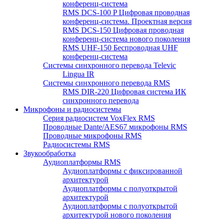
конференц-система
RMS DCS-100 P Цифровая проводная
конференц-система. Проектная версия
RMS DCS-150 Цифровая проводная
конференц-система нового поколения
RMS UHF-150 Беспроводная UHF
конференц-система
Системы синхронного перевода Televic
Lingua IR
Системы синхронного перевода RMS
RMS DIR-220 Цифровая система ИК
синхронного перевода
Микрофоны и радиосистемы
Серия радиосистем VoxFlex RMS
Проводные Dante/AES67 микрофоны RMS
Проводные микрофоны RMS
Радиосистемы RMS
Звукообработка
Аудиоплатформы RMS
Аудиоплатформы с фиксированной
архитектурой
Аудиоплатформы с полуоткрытой
архитектурой
Аудиоплатформы с полуоткрытой
архитектурой нового поколения