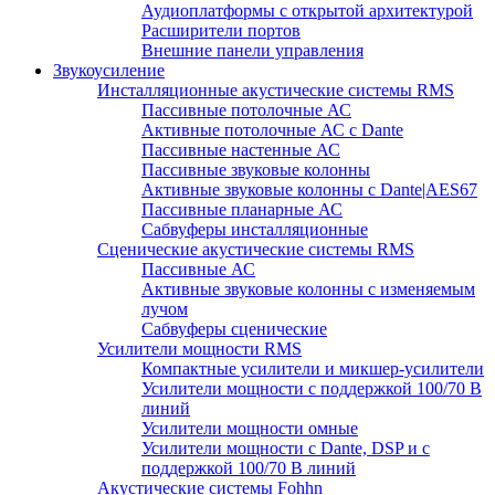
Аудиоплатформы с открытой архитектурой
Расширители портов
Внешние панели управления
Звукоусиление
Инсталляционные акустические системы RMS
Пассивные потолочные АС
Активные потолочные АС с Dante
Пассивные настенные АС
Пассивные звуковые колонны
Активные звуковые колонны с Dante|AES67
Пассивные планарные АС
Сабвуферы инсталляционные
Сценические акустические системы RMS
Пассивные АС
Активные звуковые колонны с изменяемым
лучом
Сабвуферы сценические
Усилители мощности RMS
Компактные усилители и микшер-усилители
Усилители мощности с поддержкой 100/70 В
линий
Усилители мощности омные
Усилители мощности с Dante, DSP и с
поддержкой 100/70 В линий
Акустические системы Fohhn