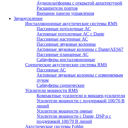
Аудиоплатформы с открытой архитектурой
Расширители портов
Внешние панели управления
Звукоусиление
Инсталляционные акустические системы RMS
Пассивные потолочные АС
Активные потолочные АС с Dante
Пассивные настенные АС
Пассивные звуковые колонны
Активные звуковые колонны с Dante|AES67
Пассивные планарные АС
Сабвуферы инсталляционные
Сценические акустические системы RMS
Пассивные АС
Активные звуковые колонны с изменяемым
лучом
Сабвуферы сценические
Усилители мощности RMS
Компактные усилители и микшер-усилители
Усилители мощности с поддержкой 100/70 В
линий
Усилители мощности омные
Усилители мощности с Dante, DSP и с
поддержкой 100/70 В линий
Акустические системы Fohhn