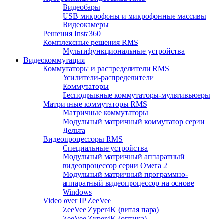
Видеобары
USB микрофоны и микрофонные массивы
Видеокамеры
Решения Insta360
Комплексные решения RMS
Мультифункциональные устройства
Видеокоммутация
Коммутаторы и распределители RMS
Усилители-распределители
Коммутаторы
Бесподрывные коммутаторы-мультивьюеры
Матричные коммутаторы RMS
Матричные коммутаторы
Модульный матричный коммутатор серии
Дельта
Видеопроцессоры RMS
Специальные устройства
Модульный матричный аппаратный
видеопроцессор серии Омега 2
Модульный матричный программно-
аппаратный видеопроцессор на основе
Windows
Video over IP ZeeVee
ZeeVee Zyper4K (витая пара)
ZeeVee Zyper4K (оптика)