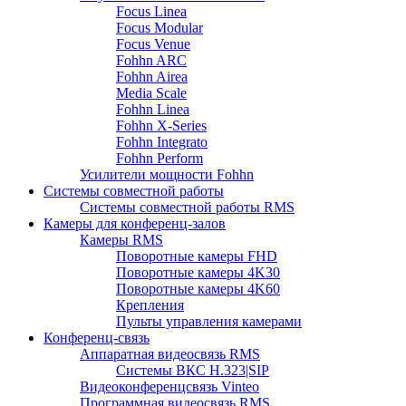
Focus Linea
Focus Modular
Focus Venue
Fohhn ARC
Fohhn Airea
Media Scale
Fohhn Linea
Fohhn X-Series
Fohhn Integrato
Fohhn Perform
Усилители мощности Fohhn
Системы совместной работы
Системы совместной работы RMS
Камеры для конференц-залов
Камеры RMS
Поворотные камеры FHD
Поворотные камеры 4K30
Поворотные камеры 4K60
Крепления
Пульты управления камерами
Конференц-связь
Аппаратная видеосвязь RMS
Системы ВКС H.323|SIP
Видеоконференцсвязь Vinteo
Программная видеосвязь RMS