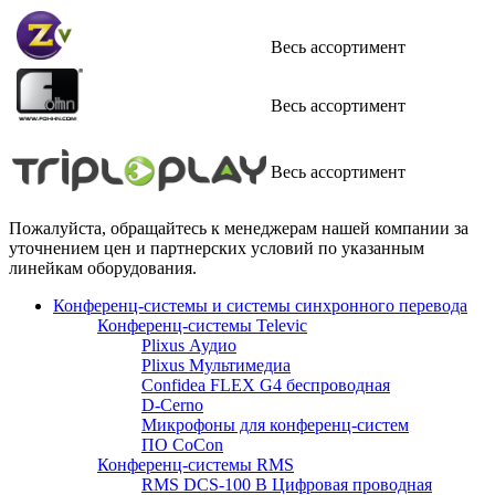
Весь ассортимент
Весь ассортимент
Весь ассортимент
Пожалуйста, обращайтесь к менеджерам нашей компании за
уточнением цен и партнерских условий по указанным
линейкам оборудования.
Конференц-системы и системы синхронного перевода
Конференц-системы Televic
Plixus Аудио
Plixus Мультимедиа
Confidea FLEX G4 беспроводная
D-Cerno
Микрофоны для конференц-систем
ПО CoCon
Конференц-системы RMS
RMS DCS-100 B Цифровая проводная