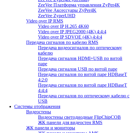
ZeeVee Платформа управления ZyPer4K
ZeeVee Аксессуары ZyPer4K
ZeeVee ZyperUHD
Video over IP RMS
Video over IP H.265 4K60
Video over IP JPEG2000 (4K) 4:4:4
Video over IP SDVOE (4K) 4:4:4
Передача сигналов по кабелю RMS
Передача видеосигналов по оптическому
кабелю
Передача сигналов HDMI+USB по витой
паре
Передача сигналов USB по витой паре
Передача сигналов по витой паре HDBaseT
4:2:0
Передача сигналов по витой паре HDBaseT
4:4:4
Передача сигналов по оптическому кабелю с
USB
Системы отображения
Видеостены
Видеостены светодиодные FlipChipCOB
ЖК панели для видеостен RMS
ЖК панели и мониторы