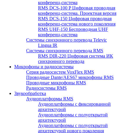
конференц-система
RMS DCS-100 P Цифровая проводная
конференц-система. Проектная версия
RMS DCS-150 Цифровая проводная
конференц-система нового поколения
RMS UHF-150 Беспроводная UHF
конференц-система
Системы синхронного перевода Televic
Lingua IR
Системы синхронного перевода RMS
RMS DIR-220 Цифровая система ИК
синхронного перевода
Микрофоны и радиосистемы
Серия радиосистем VoxFlex RMS
Проводные Dante/AES67 микрофоны RMS
Проводные микрофоны RMS
Радиосистемы RMS
Звукообработка
Аудиоплатформы RMS
Аудиоплатформы с фиксированной
архитектурой
Аудиоплатформы с полуоткрытой
архитектурой
Аудиоплатформы с полуоткрытой
архитектурой нового поколения