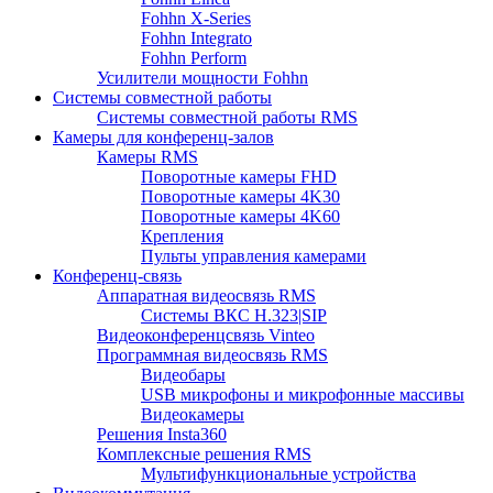
Fohhn X-Series
Fohhn Integrato
Fohhn Perform
Усилители мощности Fohhn
Системы совместной работы
Системы совместной работы RMS
Камеры для конференц-залов
Камеры RMS
Поворотные камеры FHD
Поворотные камеры 4K30
Поворотные камеры 4K60
Крепления
Пульты управления камерами
Конференц-связь
Аппаратная видеосвязь RMS
Системы ВКС H.323|SIP
Видеоконференцсвязь Vinteo
Программная видеосвязь RMS
Видеобары
USB микрофоны и микрофонные массивы
Видеокамеры
Решения Insta360
Комплексные решения RMS
Мультифункциональные устройства