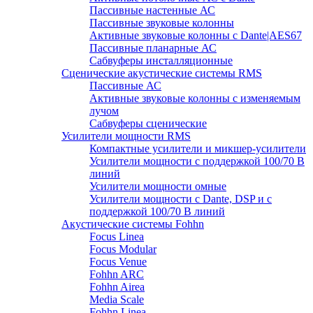
Пассивные настенные АС
Пассивные звуковые колонны
Активные звуковые колонны с Dante|AES67
Пассивные планарные АС
Сабвуферы инсталляционные
Сценические акустические системы RMS
Пассивные АС
Активные звуковые колонны с изменяемым
лучом
Сабвуферы сценические
Усилители мощности RMS
Компактные усилители и микшер-усилители
Усилители мощности с поддержкой 100/70 В
линий
Усилители мощности омные
Усилители мощности с Dante, DSP и с
поддержкой 100/70 В линий
Акустические системы Fohhn
Focus Linea
Focus Modular
Focus Venue
Fohhn ARC
Fohhn Airea
Media Scale
Fohhn Linea