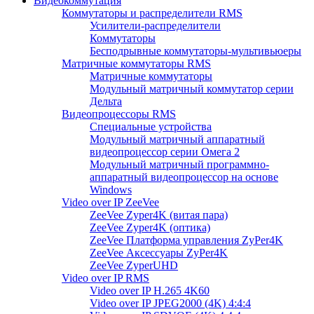
Видеокоммутация
Коммутаторы и распределители RMS
Усилители-распределители
Коммутаторы
Бесподрывные коммутаторы-мультивьюеры
Матричные коммутаторы RMS
Матричные коммутаторы
Модульный матричный коммутатор серии
Дельта
Видеопроцессоры RMS
Специальные устройства
Модульный матричный аппаратный
видеопроцессор серии Омега 2
Модульный матричный программно-
аппаратный видеопроцессор на основе
Windows
Video over IP ZeeVee
ZeeVee Zyper4K (витая пара)
ZeeVee Zyper4K (оптика)
ZeeVee Платформа управления ZyPer4K
ZeeVee Аксессуары ZyPer4K
ZeeVee ZyperUHD
Video over IP RMS
Video over IP H.265 4K60
Video over IP JPEG2000 (4K) 4:4:4