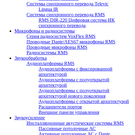
Системы синхронного перевода Televic
Lingua IR
Системы синхронного перевода RMS
RMS DIR-220 Цифровая система ИК
синхронного перевода
Микрофоны и радиосистемы
Серия радиосистем VoxFlex RMS
Проводные Dante/AES67 микрофоны RMS
Проводные микрофоны RMS
Радиосистемы RMS
Звукообработка
Аудиоплатформы RMS
Аудиоплатформы с фиксированной
архитектурой
Аудиоплатформы с полуоткрытой
архитектурой
Аудиоплатформы с полуоткрытой
архитектурой нового поколения
Аудиоплатформы с открытой архитектурой
Расширители портов
Внешние панели управления
Звукоусиление
Инсталляционные акустические системы RMS
Пассивные потолочные АС
Активные потолочные АС с Dante