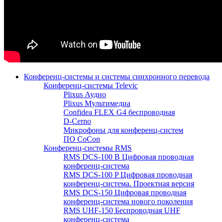
Конференц-системы и системы синхронного перевода
Конференц-системы Televic
Plixus Аудио
Plixus Мультимедиа
Confidea FLEX G4 беспроводная
D-Cerno
Микрофоны для конференц-систем
ПО CoCon
Конференц-системы RMS
RMS DCS-100 B Цифровая проводная
конференц-система
RMS DCS-100 P Цифровая проводная
конференц-система. Проектная версия
RMS DCS-150 Цифровая проводная
конференц-система нового поколения
RMS UHF-150 Беспроводная UHF
конференц-система