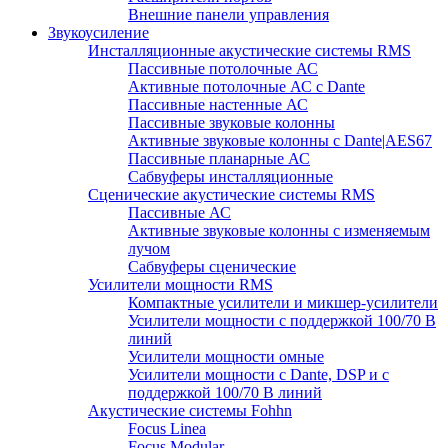
Внешние панели управления
Звукоусиление
Инсталляционные акустические системы RMS
Пассивные потолочные АС
Активные потолочные АС с Dante
Пассивные настенные АС
Пассивные звуковые колонны
Активные звуковые колонны с Dante|AES67
Пассивные планарные АС
Сабвуферы инсталляционные
Сценические акустические системы RMS
Пассивные АС
Активные звуковые колонны с изменяемым
лучом
Сабвуферы сценические
Усилители мощности RMS
Компактные усилители и микшер-усилители
Усилители мощности с поддержкой 100/70 В
линий
Усилители мощности омные
Усилители мощности с Dante, DSP и с
поддержкой 100/70 В линий
Акустические системы Fohhn
Focus Linea
Focus Modular