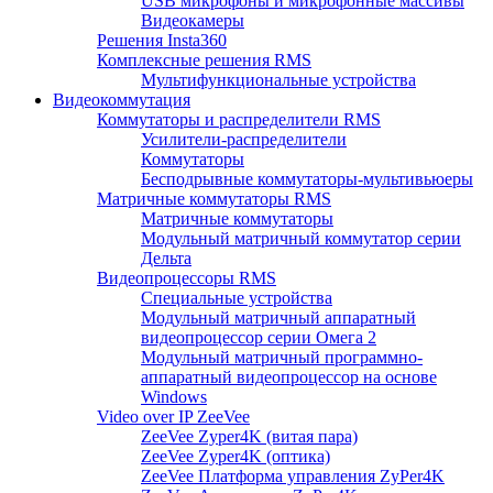
USB микрофоны и микрофонные массивы
Видеокамеры
Решения Insta360
Комплексные решения RMS
Мультифункциональные устройства
Видеокоммутация
Коммутаторы и распределители RMS
Усилители-распределители
Коммутаторы
Бесподрывные коммутаторы-мультивьюеры
Матричные коммутаторы RMS
Матричные коммутаторы
Модульный матричный коммутатор серии
Дельта
Видеопроцессоры RMS
Специальные устройства
Модульный матричный аппаратный
видеопроцессор серии Омега 2
Модульный матричный программно-
аппаратный видеопроцессор на основе
Windows
Video over IP ZeeVee
ZeeVee Zyper4K (витая пара)
ZeeVee Zyper4K (оптика)
ZeeVee Платформа управления ZyPer4K