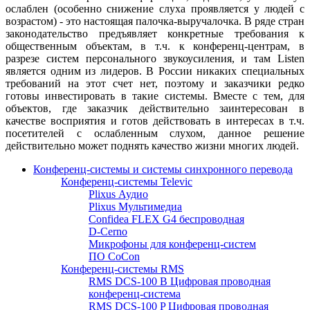
ослаблен (особенно снижение слуха проявляется у людей с
возрастом) - это настоящая палочка-выручалочка. В ряде стран
законодательство предъявляет конкретные требования к
общественным объектам, в т.ч. к конференц-центрам, в
разрезе систем персонального звукоусиления, и там Listen
является одним из лидеров. В России никаких специальных
требований на этот счет нет, поэтому и заказчики редко
готовы инвестировать в такие системы. Вместе с тем, для
объектов, где заказчик действительно заинтересован в
качестве восприятия и готов действовать в интересах в т.ч.
посетителей с ослабленным слухом, данное решение
действительно может поднять качество жизни многих людей.
Конференц-системы и системы синхронного перевода
Конференц-системы Televic
Plixus Аудио
Plixus Мультимедиа
Confidea FLEX G4 беспроводная
D-Cerno
Микрофоны для конференц-систем
ПО CoCon
Конференц-системы RMS
RMS DCS-100 B Цифровая проводная
конференц-система
RMS DCS-100 P Цифровая проводная