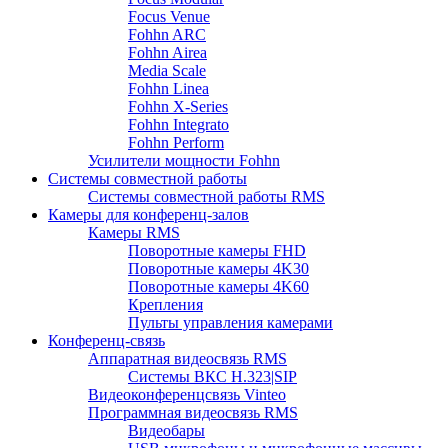
Focus Venue
Fohhn ARC
Fohhn Airea
Media Scale
Fohhn Linea
Fohhn X-Series
Fohhn Integrato
Fohhn Perform
Усилители мощности Fohhn
Системы совместной работы
Системы совместной работы RMS
Камеры для конференц-залов
Камеры RMS
Поворотные камеры FHD
Поворотные камеры 4K30
Поворотные камеры 4K60
Крепления
Пульты управления камерами
Конференц-связь
Аппаратная видеосвязь RMS
Системы ВКС H.323|SIP
Видеоконференцсвязь Vinteo
Программная видеосвязь RMS
Видеобары