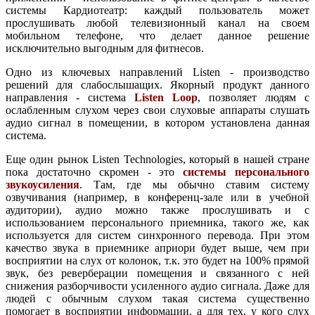
системы Кардиотеатр: каждый пользователь может
прослушивать любой телевизионный канал на своем
мобильном телефоне, что делает данное решение
исключительно выгодным для фитнесов.
Одно из ключевых направлений Listen - производство
решений для слабослышащих. Якорный продукт данного
направления - система
Listen Loop
, позволяет людям с
ослабленным слухом через свои слуховые аппараты слушать
аудио сигнал в помещении, в котором установлена данная
система.
Еще один рынок Listen Technologies, который в нашей стране
пока достаточно скромен - это
системы персонального
звукоусиления
. Там, где мы обычно ставим систему
озвучивания (например, в конференц-зале или в учебной
аудитории), аудио можно также прослушивать и с
использованием персонального приемника, такого же, как
используется для систем синхронного перевода. При этом
качество звука в приемнике априори будет выше, чем при
восприятии на слух от колонок, т.к. это будет на 100% прямой
звук, без реверберации помещения и связанного с ней
снижения разборчивости усиленного аудио сигнала. Даже для
людей с обычным слухом такая система существенно
помогает в восприятии информации, а для тех, у кого слух