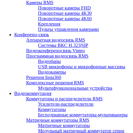
Камеры RMS
Поворотные камеры FHD
Поворотные камеры 4K30
Поворотные камеры 4K60
Крепления
Пульты управления камерами
Конференц-связь
Аппаратная видеосвязь RMS
Системы ВКС H.323|SIP
Видеоконференцсвязь Vinteo
Программная видеосвязь RMS
Видеобары
USB микрофоны и микрофонные массивы
Видеокамеры
Решения Insta360
Комплексные решения RMS
Мультифункциональные устройства
Видеокоммутация
Коммутаторы и распределители RMS
Усилители-распределители
Коммутаторы
Бесподрывные коммутаторы-мультивьюеры
Матричные коммутаторы RMS
Матричные коммутаторы
Модульный матричный коммутатор серии