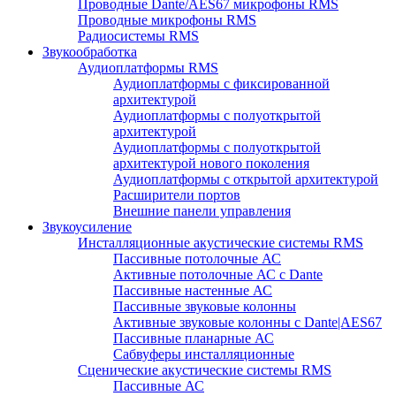
Проводные Dante/AES67 микрофоны RMS
Проводные микрофоны RMS
Радиосистемы RMS
Звукообработка
Аудиоплатформы RMS
Аудиоплатформы с фиксированной
архитектурой
Аудиоплатформы с полуоткрытой
архитектурой
Аудиоплатформы с полуоткрытой
архитектурой нового поколения
Аудиоплатформы с открытой архитектурой
Расширители портов
Внешние панели управления
Звукоусиление
Инсталляционные акустические системы RMS
Пассивные потолочные АС
Активные потолочные АС с Dante
Пассивные настенные АС
Пассивные звуковые колонны
Активные звуковые колонны с Dante|AES67
Пассивные планарные АС
Сабвуферы инсталляционные
Сценические акустические системы RMS
Пассивные АС