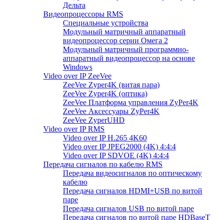
Дельта
Видеопроцессоры RMS
Специальные устройства
Модульный матричный аппаратный
видеопроцессор серии Омега 2
Модульный матричный программно-
аппаратный видеопроцессор на основе
Windows
Video over IP ZeeVee
ZeeVee Zyper4K (витая пара)
ZeeVee Zyper4K (оптика)
ZeeVee Платформа управления ZyPer4K
ZeeVee Аксессуары ZyPer4K
ZeeVee ZyperUHD
Video over IP RMS
Video over IP H.265 4K60
Video over IP JPEG2000 (4K) 4:4:4
Video over IP SDVOE (4K) 4:4:4
Передача сигналов по кабелю RMS
Передача видеосигналов по оптическому
кабелю
Передача сигналов HDMI+USB по витой
паре
Передача сигналов USB по витой паре
Передача сигналов по витой паре HDBaseT