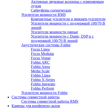
Активные звуковые колонны с изменяемым
лучом
Сабвуферы сценические
Усилители мощности RMS
Компактные усилители и микшер-усилители
Усилители мощности с поддержкой 100/70 В
линий
Усилители мощности омные
Усилители мощности с Dante, DSP и с
поддержкой 100/70 В линий
Акустические системы Fohhn
Focus Linea
Focus Modular
Focus Venue
Fohhn ARC
Fohhn Airea
Media Scale
Fohhn Linea
Fohhn X-Series
Fohhn Integrato
Fohhn Perform
Усилители мощности Fohhn
Системы совместной работы
Системы совместной работы RMS
Камеры для конференц-залов