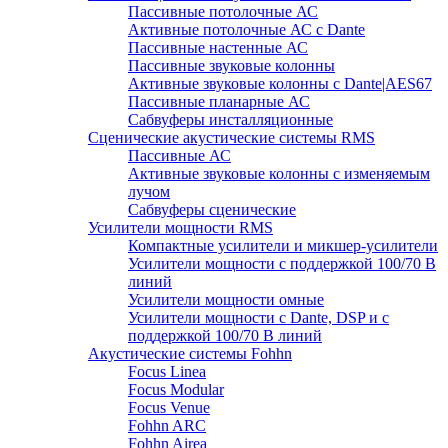
Пассивные потолочные АС
Активные потолочные АС с Dante
Пассивные настенные АС
Пассивные звуковые колонны
Активные звуковые колонны с Dante|AES67
Пассивные планарные АС
Сабвуферы инсталляционные
Сценические акустические системы RMS
Пассивные АС
Активные звуковые колонны с изменяемым
лучом
Сабвуферы сценические
Усилители мощности RMS
Компактные усилители и микшер-усилители
Усилители мощности с поддержкой 100/70 В
линий
Усилители мощности омные
Усилители мощности с Dante, DSP и с
поддержкой 100/70 В линий
Акустические системы Fohhn
Focus Linea
Focus Modular
Focus Venue
Fohhn ARC
Fohhn Airea