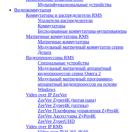
Мультифункциональные устройства
Видеокоммутация
Коммутаторы и распределители RMS
Усилители-распределители
Коммутаторы
Бесподрывные коммутаторы-мультивьюеры
Матричные коммутаторы RMS
Матричные коммутаторы
Модульный матричный коммутатор серии
Дельта
Видеопроцессоры RMS
Специальные устройства
Модульный матричный аппаратный
видеопроцессор серии Омега 2
Модульный матричный программно-
аппаратный видеопроцессор на основе
Windows
Video over IP ZeeVee
ZeeVee Zyper4K (витая пара)
ZeeVee Zyper4K (оптика)
ZeeVee Платформа управления ZyPer4K
ZeeVee Аксессуары ZyPer4K
ZeeVee ZyperUHD
Video over IP RMS
Video over IP H.265 4K60