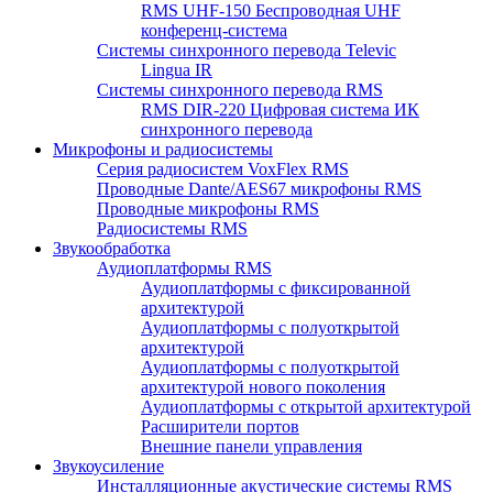
RMS UHF-150 Беспроводная UHF
конференц-система
Системы синхронного перевода Televic
Lingua IR
Системы синхронного перевода RMS
RMS DIR-220 Цифровая система ИК
синхронного перевода
Микрофоны и радиосистемы
Серия радиосистем VoxFlex RMS
Проводные Dante/AES67 микрофоны RMS
Проводные микрофоны RMS
Радиосистемы RMS
Звукообработка
Аудиоплатформы RMS
Аудиоплатформы с фиксированной
архитектурой
Аудиоплатформы с полуоткрытой
архитектурой
Аудиоплатформы с полуоткрытой
архитектурой нового поколения
Аудиоплатформы с открытой архитектурой
Расширители портов
Внешние панели управления
Звукоусиление
Инсталляционные акустические системы RMS