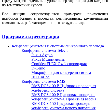
Предусмотрен отдельный уровень сертификации для каждого
из тематических курсов.
Все лекции сопровождаются примерами применения
приборов Kramer в проектах, реализованных крупнейшими
компаниями, работающими на рынке аудио-видео.
Программа и регистрация
Конференц-системы и системы синхронного перевода
Конференц-системы Televic
Plixus Аудио
Plixus Мультимедиа
Confidea FLEX G4 беспроводная
D-Cerno
Микрофоны для конференц-систем
ПО CoCon
Конференц-системы RMS
RMS DCS-100 B Цифровая проводная
конференц-система
RMS DCS-100 P Цифровая проводная
конференц-система. Проектная версия
RMS DCS-150 Цифровая проводная
конференц-система нового поколения