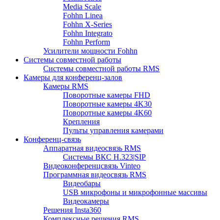
Media Scale
Fohhn Linea
Fohhn X-Series
Fohhn Integrato
Fohhn Perform
Усилители мощности Fohhn
Системы совместной работы
Системы совместной работы RMS
Камеры для конференц-залов
Камеры RMS
Поворотные камеры FHD
Поворотные камеры 4K30
Поворотные камеры 4K60
Крепления
Пульты управления камерами
Конференц-связь
Аппаратная видеосвязь RMS
Системы ВКС H.323|SIP
Видеоконференцсвязь Vinteo
Программная видеосвязь RMS
Видеобары
USB микрофоны и микрофонные массивы
Видеокамеры
Решения Insta360
Комплексные решения RMS