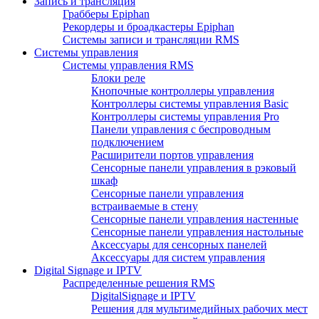
Запись и трансляция
Грабберы Epiphan
Рекордеры и броадкастеры Epiphan
Системы записи и трансляции RMS
Системы управления
Системы управления RMS
Блоки реле
Кнопочные контроллеры управления
Контроллеры системы управления Basic
Контроллеры системы управления Pro
Панели управления с беспроводным
подключением
Расширители портов управления
Сенсорные панели управления в рэковый
шкаф
Сенсорные панели управления
встраиваемые в стену
Сенсорные панели управления настенные
Сенсорные панели управления настольные
Аксессуары для сенсорных панелей
Аксессуары для систем управления
Digital Signage и IPTV
Распределенные решения RMS
DigitalSignage и IPTV
Решения для мультимедийных рабочих мест