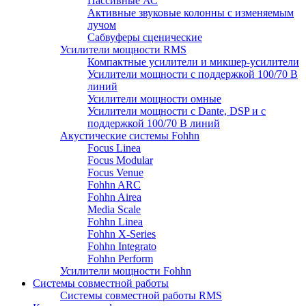
Пассивные АС
Активные звуковые колонны с изменяемым
лучом
Сабвуферы сценические
Усилители мощности RMS
Компактные усилители и микшер-усилители
Усилители мощности с поддержкой 100/70 В
линий
Усилители мощности омные
Усилители мощности с Dante, DSP и с
поддержкой 100/70 В линий
Акустические системы Fohhn
Focus Linea
Focus Modular
Focus Venue
Fohhn ARC
Fohhn Airea
Media Scale
Fohhn Linea
Fohhn X-Series
Fohhn Integrato
Fohhn Perform
Усилители мощности Fohhn
Системы совместной работы
Системы совместной работы RMS