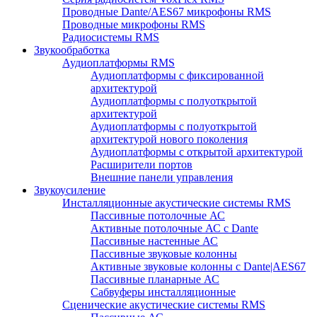
Проводные Dante/AES67 микрофоны RMS
Проводные микрофоны RMS
Радиосистемы RMS
Звукообработка
Аудиоплатформы RMS
Аудиоплатформы с фиксированной
архитектурой
Аудиоплатформы с полуоткрытой
архитектурой
Аудиоплатформы с полуоткрытой
архитектурой нового поколения
Аудиоплатформы с открытой архитектурой
Расширители портов
Внешние панели управления
Звукоусиление
Инсталляционные акустические системы RMS
Пассивные потолочные АС
Активные потолочные АС с Dante
Пассивные настенные АС
Пассивные звуковые колонны
Активные звуковые колонны с Dante|AES67
Пассивные планарные АС
Сабвуферы инсталляционные
Сценические акустические системы RMS