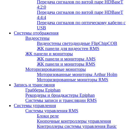
Передача сигналов по витой паре HDBaseT
4:2:0
Передача сигналов по витой паре HDBaseT
4:4:4
Передача сигналов по оптическому кабелю с
USB
Системы отображения
Видеостены
Видеостены светодиодные FlipChipCOB
ЖК панели для видеостен RMS
ЖК панели и мониторы
ЖК панели и мониторы AMS
ЖК панели и мониторы RMS
Моторизированные мониторы
Моторизованные мониторы Arthur Holm
Моторизированные мониторы RMS
Запись и трансляция
Грабберы Epiphan
Рекордеры и броадкастеры Epiphan
Системы записи и трансляции RMS
Системы управления
Системы управления RMS
Блоки реле
Кнопочные контроллеры управления
Контроллеры системы управления Basic