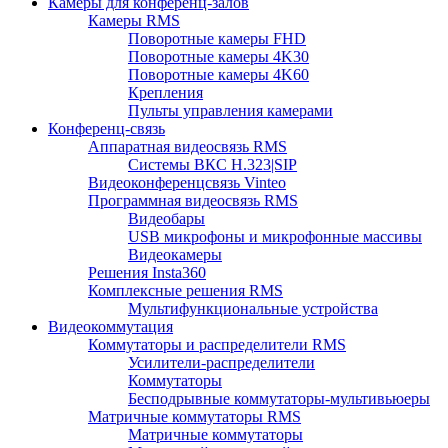
Камеры для конференц-залов
Камеры RMS
Поворотные камеры FHD
Поворотные камеры 4K30
Поворотные камеры 4K60
Крепления
Пульты управления камерами
Конференц-связь
Аппаратная видеосвязь RMS
Системы ВКС H.323|SIP
Видеоконференцсвязь Vinteo
Программная видеосвязь RMS
Видеобары
USB микрофоны и микрофонные массивы
Видеокамеры
Решения Insta360
Комплексные решения RMS
Мультифункциональные устройства
Видеокоммутация
Коммутаторы и распределители RMS
Усилители-распределители
Коммутаторы
Бесподрывные коммутаторы-мультивьюеры
Матричные коммутаторы RMS
Матричные коммутаторы