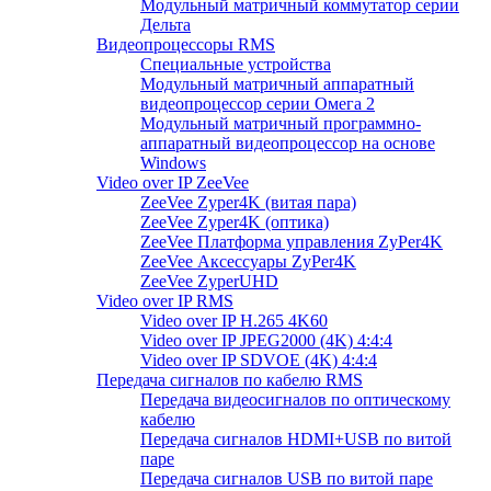
Модульный матричный коммутатор серии
Дельта
Видеопроцессоры RMS
Специальные устройства
Модульный матричный аппаратный
видеопроцессор серии Омега 2
Модульный матричный программно-
аппаратный видеопроцессор на основе
Windows
Video over IP ZeeVee
ZeeVee Zyper4K (витая пара)
ZeeVee Zyper4K (оптика)
ZeeVee Платформа управления ZyPer4K
ZeeVee Аксессуары ZyPer4K
ZeeVee ZyperUHD
Video over IP RMS
Video over IP H.265 4K60
Video over IP JPEG2000 (4K) 4:4:4
Video over IP SDVOE (4K) 4:4:4
Передача сигналов по кабелю RMS
Передача видеосигналов по оптическому
кабелю
Передача сигналов HDMI+USB по витой
паре
Передача сигналов USB по витой паре