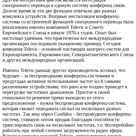
синхронного перевода в единую систему конференц связи.
Долгое время за эти две функции отвечали два разных
комплекса устройств. Впервые инсталляция конференц-
системы со встроенной функцией синхронного перевода была
реализована именно компанией Televic в Совете
Европейского Союза в начале 1970-х годов. Опыт был
настолько удачным, что практически все международные
организации последовали указанному примеру. Сегодня
компания Televic - основной поставщик конгресс-систем для
Европарламента, Еврокомиссии, Североатлантического Союза
и других международных организаций.
Именно Televic раньше других производитель осознал, что
будущее – за беспроводными конференц-системами и
предугадал активное использование частот wi-fi самыми
различными устройствами, что рано или поздно приведет к
перегрузке частотных диапазонов. Простое в своей
гениальности решение прямо выходило из этого
предположения – нужна беспроводная конференц-система,
которая сможет передавать сигнал на нескольких разных
частотах. Так мир обрел Confidea – беспроводную конференц-
систему, ставшую хитом продаж благодаря способности
транслировать связь на нескольких частотах, т.е. бесперебойно
работать при любой степени загруженности радио эфира.
Вскоре в копилке новаций Televic, определивших вектор