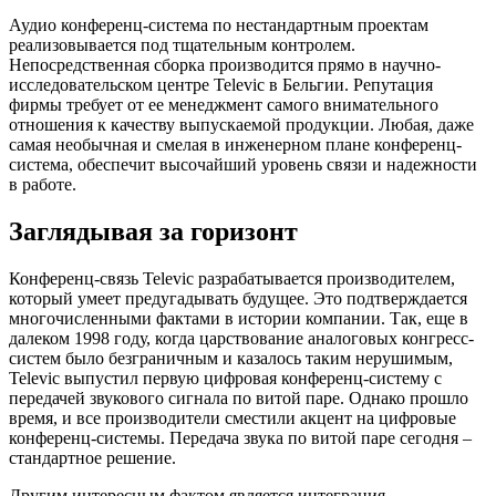
Аудио конференц-система по нестандартным проектам
реализовывается под тщательным контролем.
Непосредственная сборка производится прямо в научно-
исследовательском центре Televic в Бельгии. Репутация
фирмы требует от ее менеджмент самого внимательного
отношения к качеству выпускаемой продукции. Любая, даже
самая необычная и смелая в инженерном плане конференц-
система, обеспечит высочайший уровень связи и надежности
в работе.
Заглядывая за горизонт
Конференц-связь Televic разрабатывается производителем,
который умеет предугадывать будущее. Это подтверждается
многочисленными фактами в истории компании. Так, еще в
далеком 1998 году, когда царствование аналоговых конгресс-
систем было безграничным и казалось таким нерушимым,
Televic выпустил первую цифровая конференц-систему с
передачей звукового сигнала по витой паре. Однако прошло
время, и все производители сместили акцент на цифровые
конференц-системы. Передача звука по витой паре сегодня –
стандартное решение.
Другим интересным фактом является интеграция