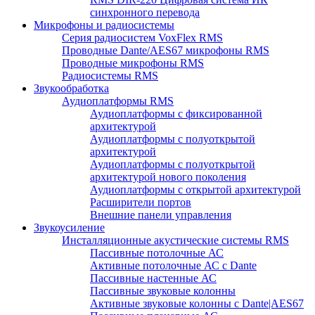
синхронного перевода
Микрофоны и радиосистемы
Серия радиосистем VoxFlex RMS
Проводные Dante/AES67 микрофоны RMS
Проводные микрофоны RMS
Радиосистемы RMS
Звукообработка
Аудиоплатформы RMS
Аудиоплатформы с фиксированной
архитектурой
Аудиоплатформы с полуоткрытой
архитектурой
Аудиоплатформы с полуоткрытой
архитектурой нового поколения
Аудиоплатформы с открытой архитектурой
Расширители портов
Внешние панели управления
Звукоусиление
Инсталляционные акустические системы RMS
Пассивные потолочные АС
Активные потолочные АС с Dante
Пассивные настенные АС
Пассивные звуковые колонны
Активные звуковые колонны с Dante|AES67