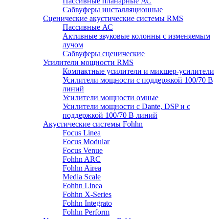
Пассивные планарные АС
Сабвуферы инсталляционные
Сценические акустические системы RMS
Пассивные АС
Активные звуковые колонны с изменяемым
лучом
Сабвуферы сценические
Усилители мощности RMS
Компактные усилители и микшер-усилители
Усилители мощности с поддержкой 100/70 В
линий
Усилители мощности омные
Усилители мощности с Dante, DSP и с
поддержкой 100/70 В линий
Акустические системы Fohhn
Focus Linea
Focus Modular
Focus Venue
Fohhn ARC
Fohhn Airea
Media Scale
Fohhn Linea
Fohhn X-Series
Fohhn Integrato
Fohhn Perform