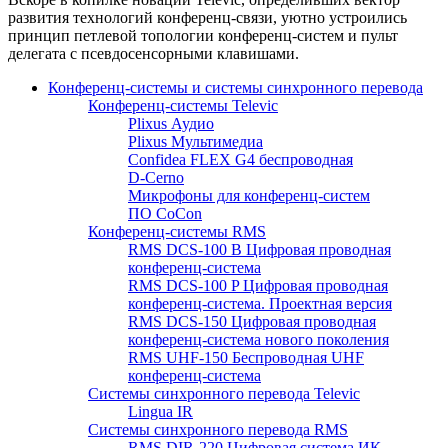
развития технологий конференц-связи, уютно устроились
принцип петлевой топологии конференц-систем и пульт
делегата с псевдосенсорными клавишами.
Конференц-системы и системы синхронного перевода
Конференц-системы Televic
Plixus Аудио
Plixus Мультимедиа
Confidea FLEX G4 беспроводная
D-Cerno
Микрофоны для конференц-систем
ПО CoCon
Конференц-системы RMS
RMS DCS-100 B Цифровая проводная
конференц-система
RMS DCS-100 P Цифровая проводная
конференц-система. Проектная версия
RMS DCS-150 Цифровая проводная
конференц-система нового поколения
RMS UHF-150 Беспроводная UHF
конференц-система
Системы синхронного перевода Televic
Lingua IR
Системы синхронного перевода RMS
RMS DIR-220 Цифровая система ИК