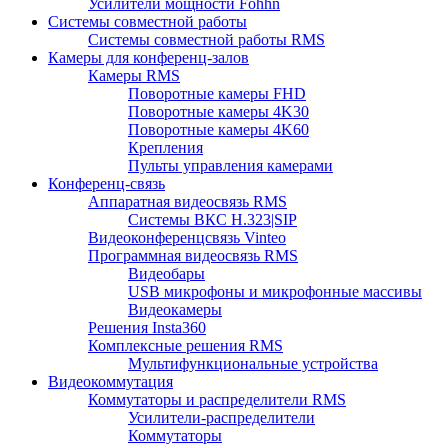
Усилители мощности Fohhn
Системы совместной работы
Системы совместной работы RMS
Камеры для конференц-залов
Камеры RMS
Поворотные камеры FHD
Поворотные камеры 4K30
Поворотные камеры 4K60
Крепления
Пульты управления камерами
Конференц-связь
Аппаратная видеосвязь RMS
Системы ВКС H.323|SIP
Видеоконференцсвязь Vinteo
Программная видеосвязь RMS
Видеобары
USB микрофоны и микрофонные массивы
Видеокамеры
Решения Insta360
Комплексные решения RMS
Мультифункциональные устройства
Видеокоммутация
Коммутаторы и распределители RMS
Усилители-распределители
Коммутаторы