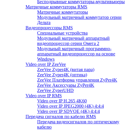
Бесподрывные коммутаторы-мультивьюеры
Матричные коммутаторы RMS
Матричные коммутаторы
Модульный матричный коммутатор серии
Дельта
Видеопроцессоры RMS
Специальные устройства
Модульный матричный аппаратный
видеопроцессор серии Омега 2
Модульный матричный программно-
аппаратный видеопроцессор на основе
Windows
Video over IP ZeeVee
ZeeVee Zyper4K (витая пара)
ZeeVee Zyper4K (оптика)
ZeeVee Платформа управления ZyPer4K
ZeeVee Аксессуары ZyPer4K
ZeeVee ZyperUHD
Video over IP RMS
Video over IP H.265 4K60
Video over IP JPEG2000 (4K) 4:4:4
Video over IP SDVOE (4K) 4:4:4
Передача сигналов по кабелю RMS
Передача видеосигналов по оптическому
кабелю