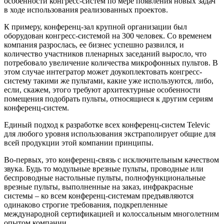
особенности конгресс-систем по мере появления новых задач
в ходе использования реализованных проектов.
К примеру, конференц-зал крупной организации был
оборудован конгресс-системой на 300 человек. Со временем
компания разрослась, ее бизнес успешно развился, и
количество участников пленарных заседаний выросло, что
потребовало увеличение количества микрофонных пультов. В
этом случае интегратор может доукоплектовать конгресс-
систему такими же пультами, какие уже используются, либо,
если, скажем, этого требуют архитектурные особенности
помещения подобрать пульты, относящиеся к другим сериям
конференц-систем.
Единый подход к разработке всех конференц-систем Televic
для любого уровня использования экстраполирует общие для
всей продукции этой компании принципы.
Во-первых, это конференц-связь с исключительным качеством
звука. Будь то модульные врезные пульты, проводные или
беспроводные настольные пульты, полнофункциональные
врезные пульты, выполненные на заказ, инфракрасные
системы – ко всем конференц-системам предъявляются
одинаково строгие требования, подкрепленные
международной сертификацией и колоссальным многолетним
опытом компании.