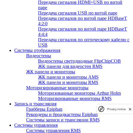
Передача сигналов HDMI+USB по витой
паре
Передача сигналов USB по витой паре
Передача сигналов по витой паре HDBaseT
4:2:0
Передача сигналов по витой паре HDBaseT
4:4:4
Передача сигналов по оптическому кабелю с
USB
Системы отображения
Видеостены
Видеостены светодиодные FlipChipCOB
ЖК панели для видеостен RMS
ЖК панели и мониторы
ЖК панели и мониторы AMS
ЖК панели и мониторы RMS
Моторизированные мониторы
Моторизованные мониторы Arthur Holm
Моторизированные мониторы RMS
Запись и трансляция
Грабберы Epiphan
Privacy notice
Рекордеры и броадкастеры Epiphan
Системы записи и трансляции RMS
Системы управления
Системы управления RMS