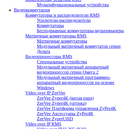
Мультифункциональные устройства
Видеокоммутация
Коммутаторы и распределители RMS
Усилители-распределители
Коммутаторы
Бесподрывные коммутаторы-мультивьюеры
Матричные коммутаторы RMS
Матричные коммутаторы
Модульный матричный коммутатор серии
Дельта
Видеопроцессоры RMS
Специальные устройства
Модульный матричный аппаратный
видеопроцессор серии Омега 2
Модульный матричный программно-
аппаратный видеопроцессор на основе
Windows
Video over IP ZeeVee
ZeeVee Zyper4K (витая пара)
ZeeVee Zyper4K (оптика)
ZeeVee Платформа управления ZyPer4K
ZeeVee Аксессуары ZyPer4K
ZeeVee ZyperUHD
Video over IP RMS