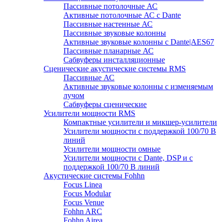
Пассивные потолочные АС
Активные потолочные АС с Dante
Пассивные настенные АС
Пассивные звуковые колонны
Активные звуковые колонны с Dante|AES67
Пассивные планарные АС
Сабвуферы инсталляционные
Сценические акустические системы RMS
Пассивные АС
Активные звуковые колонны с изменяемым
лучом
Сабвуферы сценические
Усилители мощности RMS
Компактные усилители и микшер-усилители
Усилители мощности с поддержкой 100/70 В
линий
Усилители мощности омные
Усилители мощности с Dante, DSP и с
поддержкой 100/70 В линий
Акустические системы Fohhn
Focus Linea
Focus Modular
Focus Venue
Fohhn ARC
Fohhn Airea