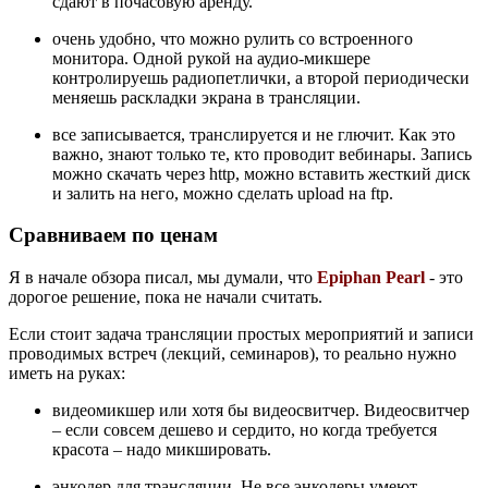
сдают в почасовую аренду.
очень удобно, что можно рулить со встроенного
монитора. Одной рукой на аудио-микшере
контролируешь радиопетлички, а второй периодически
меняешь раскладки экрана в трансляции.
все записывается, транслируется и не глючит. Как это
важно, знают только те, кто проводит вебинары. Запись
можно скачать через http, можно вставить жесткий диск
и залить на него, можно сделать upload на ftp.
Сравниваем по ценам
Я в начале обзора писал, мы думали, что
Epiphan Pearl
- это
дорогое решение, пока не начали считать.
Если стоит задача трансляции простых мероприятий и записи
проводимых встреч (лекций, семинаров), то реально нужно
иметь на руках:
видеомикшер или хотя бы видеосвитчер. Видеосвитчер
– если совсем дешево и сердито, но когда требуется
красота – надо микшировать.
энкодер для трансляции. Не все энкодеры умеют