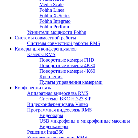
Media Scale
Fohhn Linea
Fohhn X-Series
Fohhn Integrato
Fohhn Perform
Усилители мощности Fohhn
Системы совместной работы
Системы совместной работы RMS
Камеры для конференц-залов
Камеры RMS
Поворотные камеры FHD
Поворотные камеры 4K30
Поворотные камеры 4K60
Крепления
Пульты управления камерами
Конференц-связь
Аппаратная видеосвязь RMS
Системы ВКС H.323|SIP
Видеоконференцсвязь Vinteo
Программная видеосвязь RMS
Видеобары
USB микрофоны и микрофонные массивы
Видеокамеры
Решения Insta360
Комплексные решения RMS