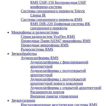
RMS UHF-150 Беспроводная UHF
конференц-система
Системы синхронного перевода Televic
Lingua IR
Системы синхронного перевода RMS
RMS DIR-220 Цифровая система ИК
синхронного перевода
Микрофоны и радиосистемы
Серия радиосистем VoxFlex RMS
Проводные Dante/AES67 микрофоны RMS
Проводные микрофоны RMS
Радиосистемы RMS
Звукообработка
Аудиоплатформы RMS
Аудиоплатформы с фиксированной
архитектурой
Аудиоплатформы с полуоткрытой
архитектурой
Аудиоплатформы с полуоткрытой
архитектурой нового поколения
Аудиоплатформы с открытой архитектурой
Расширители портов
Внешние панели управления
Звукоусиление
Инсталляционные акустические системы RMS