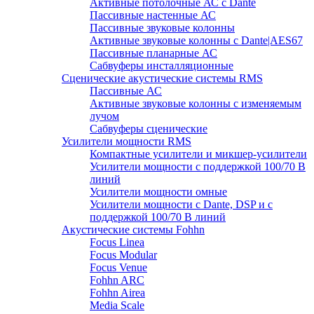
Активные потолочные АС с Dante
Пассивные настенные АС
Пассивные звуковые колонны
Активные звуковые колонны с Dante|AES67
Пассивные планарные АС
Сабвуферы инсталляционные
Сценические акустические системы RMS
Пассивные АС
Активные звуковые колонны с изменяемым
лучом
Сабвуферы сценические
Усилители мощности RMS
Компактные усилители и микшер-усилители
Усилители мощности с поддержкой 100/70 В
линий
Усилители мощности омные
Усилители мощности с Dante, DSP и с
поддержкой 100/70 В линий
Акустические системы Fohhn
Focus Linea
Focus Modular
Focus Venue
Fohhn ARC
Fohhn Airea
Media Scale