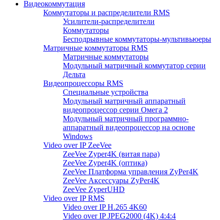
Видеокоммутация
Коммутаторы и распределители RMS
Усилители-распределители
Коммутаторы
Бесподрывные коммутаторы-мультивьюеры
Матричные коммутаторы RMS
Матричные коммутаторы
Модульный матричный коммутатор серии
Дельта
Видеопроцессоры RMS
Специальные устройства
Модульный матричный аппаратный
видеопроцессор серии Омега 2
Модульный матричный программно-
аппаратный видеопроцессор на основе
Windows
Video over IP ZeeVee
ZeeVee Zyper4K (витая пара)
ZeeVee Zyper4K (оптика)
ZeeVee Платформа управления ZyPer4K
ZeeVee Аксессуары ZyPer4K
ZeeVee ZyperUHD
Video over IP RMS
Video over IP H.265 4K60
Video over IP JPEG2000 (4K) 4:4:4