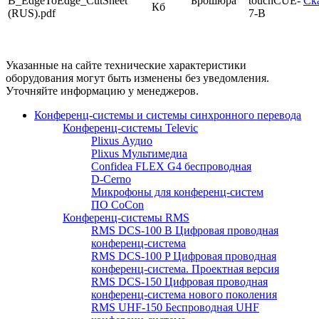
B_EdgeToEdge_CutSheet
Брошюра
touchCUE-
Ск
Кб
(RUS).pdf
7-B
Указанные на сайте технические характеристики
оборудования могут быть изменены без уведомления.
Уточняйте информацию у менеджеров.
Конференц-системы и системы синхронного перевода
Конференц-системы Televic
Plixus Аудио
Plixus Мультимедиа
Confidea FLEX G4 беспроводная
D-Cerno
Микрофоны для конференц-систем
ПО CoCon
Конференц-системы RMS
RMS DCS-100 B Цифровая проводная
конференц-система
RMS DCS-100 P Цифровая проводная
конференц-система. Проектная версия
RMS DCS-150 Цифровая проводная
конференц-система нового поколения
RMS UHF-150 Беспроводная UHF