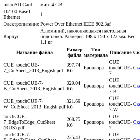
microSD Card
мин. 4 GB
10/100 BaseT
1
Ethernet
Электропитание
Power Over Ethernet IEEE 802.3af
Алюминий, наклоняющаяся настольная
Корпус
подставка. Размеры: 198 x 150 x 122 мм. Вес:
1.1 кг
Размер
Тип
Название файла
Описание
Ск
файла
материала
CUE
CUE_touchCUE-
397.74
Брошюра
touchCUE-
Ск
7_CutSheet_2013_Engish.pdf
Кб
7
CUE
CUE_touchCUE-7-
329.04
Брошюра
touchCUE-
Ск
B_CutSheet_2013_Engish.pdf
Кб
7-B
CUE
CUE_touchCUE-7-
321.69
Брошюра
touchCUE-
Ск
W_CutSheet_2013_Engish.pdf
Кб
7-W
touchCUE-
CUE
268.75
7_EdgeToEdge_CutSheet
Брошюра
touchCUE-
Ск
Кб
(RUS).pdf
7
touchCUE-7-
CUE
235.43