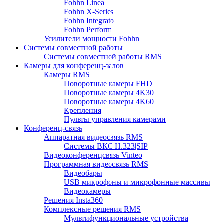
Fohhn Linea
Fohhn X-Series
Fohhn Integrato
Fohhn Perform
Усилители мощности Fohhn
Системы совместной работы
Системы совместной работы RMS
Камеры для конференц-залов
Камеры RMS
Поворотные камеры FHD
Поворотные камеры 4K30
Поворотные камеры 4K60
Крепления
Пульты управления камерами
Конференц-связь
Аппаратная видеосвязь RMS
Системы ВКС H.323|SIP
Видеоконференцсвязь Vinteo
Программная видеосвязь RMS
Видеобары
USB микрофоны и микрофонные массивы
Видеокамеры
Решения Insta360
Комплексные решения RMS
Мультифункциональные устройства