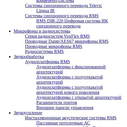
конференц-система
Системы синхронного перевода Televic
Lingua IR
Системы синхронного перевода RMS
RMS DIR-220 Цифровая система ИК
синхронного перевода
Микрофоны и радиосистемы
Серия радиосистем VoxFlex RMS
Проводные Dante/AES67 микрофоны RMS
Проводные микрофоны RMS
Радиосистемы RMS
Звукообработка
Аудиоплатформы RMS
Аудиоплатформы с фиксированной
архитектурой
Аудиоплатформы с полуоткрытой
архитектурой
Аудиоплатформы с полуоткрытой
архитектурой нового поколения
Аудиоплатформы с открытой архитектурой
Расширители портов
Внешние панели управления
Звукоусиление
Инсталляционные акустические системы RMS
Пассивные потолочные АС