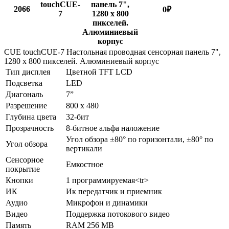
touchCUE-
панель 7",
2066
0
₽
7
1280 x 800
пикселей.
Алюминиевый
корпус
CUE touchCUE-7 Настольная проводная сенсорная панель 7",
1280 x 800 пикселей. Алюминиевый корпус
Тип дисплея
Цветной TFT LCD
Подсветка
LED
Диагональ
7”
Разрешение
800 x 480
Глубина цвета
32-бит
Прозрачность
8-битное альфа наложение
Угол обзора ±80° по горизонтали, ±80° по
Угол обзора
вертикали
Сенсорное
Емкостное
покрытие
Кнопки
1 программируемая<tr>
ИК
Ик передатчик и приемник
Аудио
Микрофон и динамики
Видео
Поддержка потокового видео
Память
RAM 256 MB