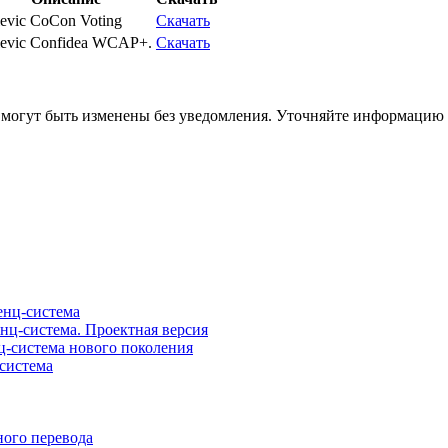
levic CoCon Voting
Скачать
levic Confidea WCAP+.
Скачать
я могут быть изменены без уведомления. Уточняйте информацию
нц-система
ц-система. Проектная версия
-система нового поколения
система
ого перевода