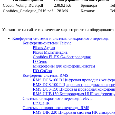
Cocon_Voting_RUS.pdf
238.92 Кб
Брошюра
Te
Confidea_Catalogue_RUS.pdf
1.28 Мб
Каталог
Te
Указанные на сайте технические характеристики оборудовани
Конференц-системы и системы синхронного перевода
Конференц-системы Televic
Plixus Аудио
Plixus Мультимедиа
Confidea FLEX G4 беспроводная
D-Cerno
Микрофоны для конференц-систем
ПО CoCon
Конференц-системы RMS
RMS DCS-100 B Цифровая проводная конфере
RMS DCS-100 P Цифровая проводная конферен
RMS DCS-150 Цифровая проводная конференц
RMS UHF-150 Беспроводная UHF конференц-
Системы синхронного перевода Televic
Lingua IR
Системы синхронного перевода RMS
RMS DIR-220 Цифровая система ИК синхронн