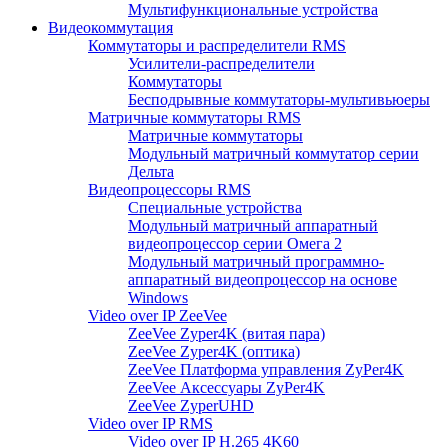
Мультифункциональные устройства
Видеокоммутация
Коммутаторы и распределители RMS
Усилители-распределители
Коммутаторы
Бесподрывные коммутаторы-мультивьюеры
Матричные коммутаторы RMS
Матричные коммутаторы
Модульный матричный коммутатор серии
Дельта
Видеопроцессоры RMS
Специальные устройства
Модульный матричный аппаратный
видеопроцессор серии Омега 2
Модульный матричный программно-
аппаратный видеопроцессор на основе
Windows
Video over IP ZeeVee
ZeeVee Zyper4K (витая пара)
ZeeVee Zyper4K (оптика)
ZeeVee Платформа управления ZyPer4K
ZeeVee Аксессуары ZyPer4K
ZeeVee ZyperUHD
Video over IP RMS
Video over IP H.265 4K60