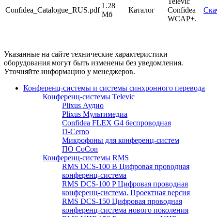
Televic
1.28
Confidea_Catalogue_RUS.pdf
Каталог
Confidea
Ска
Мб
WCAP+.
Указанные на сайте технические характеристики
оборудования могут быть изменены без уведомления.
Уточняйте информацию у менеджеров.
Конференц-системы и системы синхронного перевода
Конференц-системы Televic
Plixus Аудио
Plixus Мультимедиа
Confidea FLEX G4 беспроводная
D-Cerno
Микрофоны для конференц-систем
ПО CoCon
Конференц-системы RMS
RMS DCS-100 B Цифровая проводная
конференц-система
RMS DCS-100 P Цифровая проводная
конференц-система. Проектная версия
RMS DCS-150 Цифровая проводная
конференц-система нового поколения