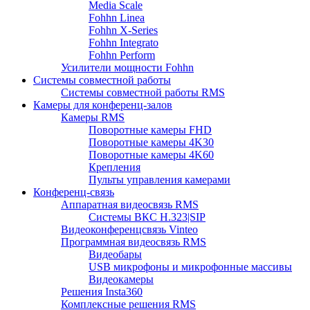
Media Scale
Fohhn Linea
Fohhn X-Series
Fohhn Integrato
Fohhn Perform
Усилители мощности Fohhn
Системы совместной работы
Системы совместной работы RMS
Камеры для конференц-залов
Камеры RMS
Поворотные камеры FHD
Поворотные камеры 4K30
Поворотные камеры 4K60
Крепления
Пульты управления камерами
Конференц-связь
Аппаратная видеосвязь RMS
Системы ВКС H.323|SIP
Видеоконференцсвязь Vinteo
Программная видеосвязь RMS
Видеобары
USB микрофоны и микрофонные массивы
Видеокамеры
Решения Insta360
Комплексные решения RMS