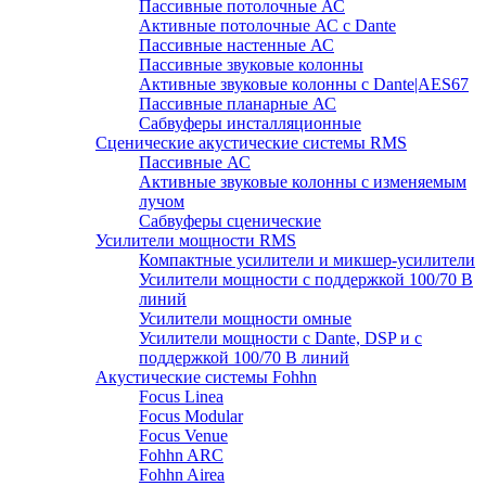
Пассивные потолочные АС
Активные потолочные АС с Dante
Пассивные настенные АС
Пассивные звуковые колонны
Активные звуковые колонны с Dante|AES67
Пассивные планарные АС
Сабвуферы инсталляционные
Сценические акустические системы RMS
Пассивные АС
Активные звуковые колонны с изменяемым
лучом
Сабвуферы сценические
Усилители мощности RMS
Компактные усилители и микшер-усилители
Усилители мощности с поддержкой 100/70 В
линий
Усилители мощности омные
Усилители мощности с Dante, DSP и с
поддержкой 100/70 В линий
Акустические системы Fohhn
Focus Linea
Focus Modular
Focus Venue
Fohhn ARC
Fohhn Airea