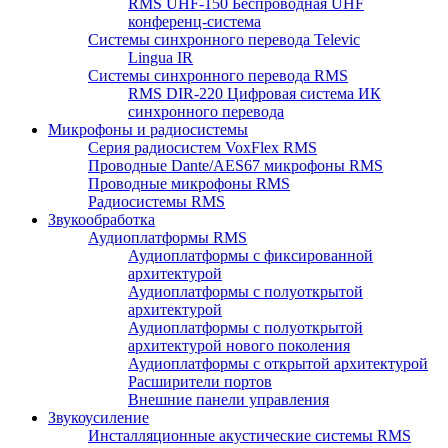
RMS UHF-150 Беспроводная UHF
конференц-система
Системы синхронного перевода Televic
Lingua IR
Системы синхронного перевода RMS
RMS DIR-220 Цифровая система ИК
синхронного перевода
Микрофоны и радиосистемы
Серия радиосистем VoxFlex RMS
Проводные Dante/AES67 микрофоны RMS
Проводные микрофоны RMS
Радиосистемы RMS
Звукообработка
Аудиоплатформы RMS
Аудиоплатформы с фиксированной
архитектурой
Аудиоплатформы с полуоткрытой
архитектурой
Аудиоплатформы с полуоткрытой
архитектурой нового поколения
Аудиоплатформы с открытой архитектурой
Расширители портов
Внешние панели управления
Звукоусиление
Инсталляционные акустические системы RMS