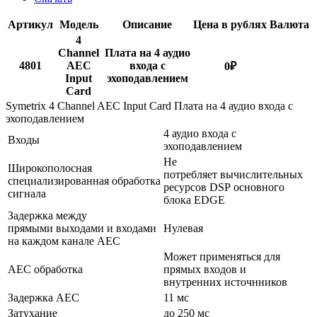
Артикул
Модель
Описание
Цена в рублях
Валюта
4
Channel
Плата на 4 аудио
4801
AEC
входа с
0
₽
Input
эхоподавлением
Card
Symetrix 4 Channel AEC Input Card Плата на 4 аудио входа с
эхоподавлением
4 аудио входа с
Входы
эхоподавлением
Не
Широкополосная
потребляет вычислительных
специализированная обработка
ресурсов DSP основного
сигнала
блока EDGE
Задержка между
прямыми выходами и входами
Нулевая
на каждом канале AEC
Может применяться для
AEC обработка
прямых входов и
внутренних источнников
Задержка AEC
11 мс
Затухание
до 250 мс