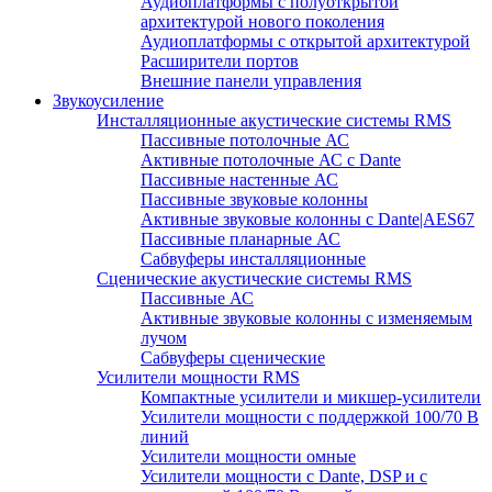
Аудиоплатформы с полуоткрытой
архитектурой нового поколения
Аудиоплатформы с открытой архитектурой
Расширители портов
Внешние панели управления
Звукоусиление
Инсталляционные акустические системы RMS
Пассивные потолочные АС
Активные потолочные АС с Dante
Пассивные настенные АС
Пассивные звуковые колонны
Активные звуковые колонны с Dante|AES67
Пассивные планарные АС
Сабвуферы инсталляционные
Сценические акустические системы RMS
Пассивные АС
Активные звуковые колонны с изменяемым
лучом
Сабвуферы сценические
Усилители мощности RMS
Компактные усилители и микшер-усилители
Усилители мощности с поддержкой 100/70 В
линий
Усилители мощности омные
Усилители мощности с Dante, DSP и с