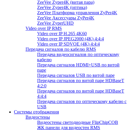
ZeeVee Zyper4K (витая пара)
ZeeVee Zyper4K (оптика)
ZeeVee Платформа управления ZyPer4K
ZeeVee Аксессуары ZyPer4K
ZeeVee ZyperUHD
Video over IP RMS
Video over IP H.265 4K60
Video over IP JPEG2000 (4K) 4:4:4
Video over IP SDVOE (4K) 4:4:4
Передача сигналов по кабелю RMS
Передача видеосигналов по оптическому
кабелю
Передача сигналов HDMI+USB по витой
паре
Передача сигналов USB по витой паре
Передача сигналов по витой паре HDBaseT
4:2:0
Передача сигналов по витой паре HDBaseT
4:4:4
Передача сигналов по оптическому кабелю с
USB
Системы отображения
Видеостены
Видеостены светодиодные FlipChipCOB
ЖК панели для видеостен RMS