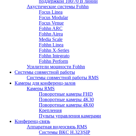
поддержкой 100/70 В линий
Акустические системы Fohhn
Focus Linea
Focus Modular
Focus Venue
Fohhn ARC
Fohhn Airea
Media Scale
Fohhn Linea
Fohhn X-Series
Fohhn Integrato
Fohhn Perform
Усилители мощности Fohhn
Системы совместной работы
Системы совместной работы RMS
Камеры для конференц-залов
Камеры RMS
Поворотные камеры FHD
Поворотные камеры 4K30
Поворотные камеры 4K60
Крепления
Пульты управления камерами
Конференц-связь
Аппаратная видеосвязь RMS
Системы ВКС H.323|SIP