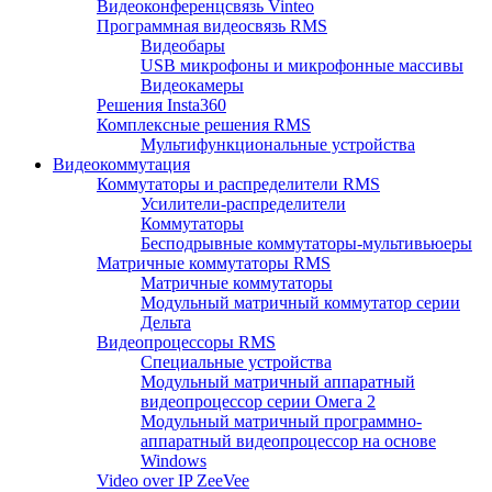
Видеоконференцсвязь Vinteo
Программная видеосвязь RMS
Видеобары
USB микрофоны и микрофонные массивы
Видеокамеры
Решения Insta360
Комплексные решения RMS
Мультифункциональные устройства
Видеокоммутация
Коммутаторы и распределители RMS
Усилители-распределители
Коммутаторы
Бесподрывные коммутаторы-мультивьюеры
Матричные коммутаторы RMS
Матричные коммутаторы
Модульный матричный коммутатор серии
Дельта
Видеопроцессоры RMS
Специальные устройства
Модульный матричный аппаратный
видеопроцессор серии Омега 2
Модульный матричный программно-
аппаратный видеопроцессор на основе
Windows
Video over IP ZeeVee