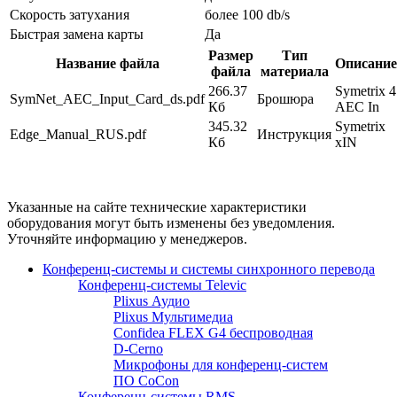
Скорость затухания
более 100 db/s
Быстрая замена карты
Да
Размер
Тип
Название файла
Описание
файла
материала
266.37
Symetrix 4
SymNet_AEC_Input_Card_ds.pdf
Брошюра
Кб
AEC In
345.32
Symetrix
Edge_Manual_RUS.pdf
Инструкция
Кб
xIN
Указанные на сайте технические характеристики
оборудования могут быть изменены без уведомления.
Уточняйте информацию у менеджеров.
Конференц-системы и системы синхронного перевода
Конференц-системы Televic
Plixus Аудио
Plixus Мультимедиа
Confidea FLEX G4 беспроводная
D-Cerno
Микрофоны для конференц-систем
ПО CoCon
Конференц-системы RMS