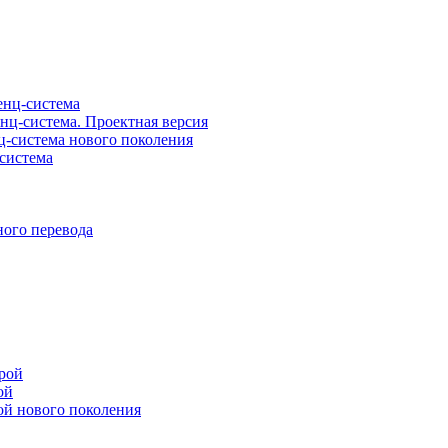
нц-система
ц-система. Проектная версия
-система нового поколения
система
ого перевода
рой
ой
ой нового поколения