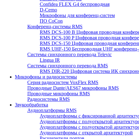
Confidea FLEX G4 беспроводная
D-Cerno
Микрофоны для конференц-систем
ПО CoCon
Конференц-системы RMS
RMS DCS-100 B Цифровая проводная конфере
RMS DCS-100 P Цифровая проводная конферен
RMS DCS-150 Цифровая проводная конференц
RMS UHF-150 Беспроводная UHF конференц-
Системы синхронного перевода Televic
Lingua IR
Системы синхронного перевода RMS
RMS DIR-220 Цифровая система ИК синхронн
Микрофоны и радиосистемы
Серия радиосистем VoxFlex RMS
Проводные Dante/AES67 микрофоны RMS
Проводные микрофоны RMS
Радиосистемы RMS
Звукообработка
Аудиоплатформы RMS
Аудиоплатформы с фиксированной архитекту
Аудиоплатформы с полуоткрытой архитектур
Аудиоплатформы с полуоткрытой архитектур
Аудиоплатформы с открытой архитектурой
Расширители портов