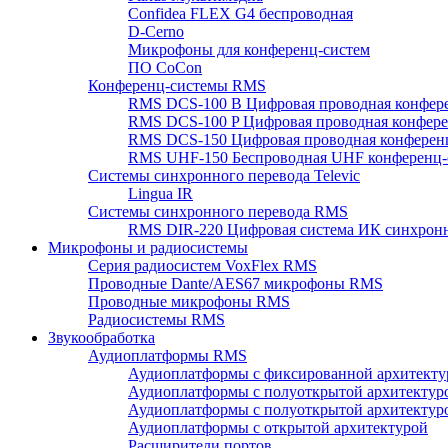
Confidea FLEX G4 беспроводная
D-Cerno
Микрофоны для конференц-систем
ПО CoCon
Конференц-системы RMS
RMS DCS-100 B Цифровая проводная конфере
RMS DCS-100 P Цифровая проводная конферен
RMS DCS-150 Цифровая проводная конференц
RMS UHF-150 Беспроводная UHF конференц-
Системы синхронного перевода Televic
Lingua IR
Системы синхронного перевода RMS
RMS DIR-220 Цифровая система ИК синхронн
Микрофоны и радиосистемы
Серия радиосистем VoxFlex RMS
Проводные Dante/AES67 микрофоны RMS
Проводные микрофоны RMS
Радиосистемы RMS
Звукообработка
Аудиоплатформы RMS
Аудиоплатформы с фиксированной архитекту
Аудиоплатформы с полуоткрытой архитектур
Аудиоплатформы с полуоткрытой архитектур
Аудиоплатформы с открытой архитектурой
Расширители портов