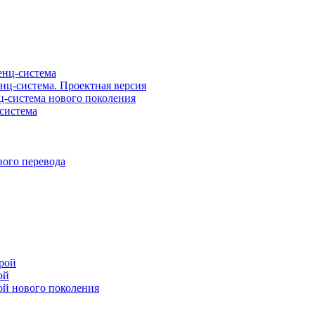
нц-система
ц-система. Проектная версия
-система нового поколения
система
ого перевода
рой
ой
ой нового поколения