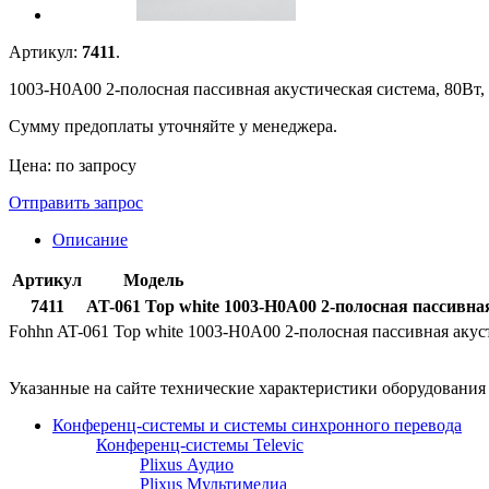
Артикул:
7411
.
1003-H0A00 2-полосная пассивная акустическая система, 80Вт, 
Сумму предоплаты уточняйте у менеджера.
Цена: по запросу
Отправить запрос
Описание
Артикул
Модель
7411
AT-061 Top white
1003-H0A00 2-полосная пассивная
Fohhn AT-061 Top white 1003-H0A00 2-полосная пассивная акуст
Указанные на сайте технические характеристики оборудовани
Конференц-системы и системы синхронного перевода
Конференц-системы Televic
Plixus Аудио
Plixus Мультимедиа